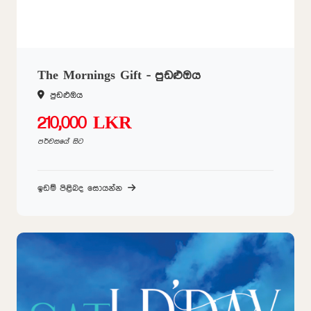
The Mornings Gift - පුඩළුඔය
පුඩළුඔය
210,000 LKR
පර්චසයේ සිට
ඉඩම් පිළිබද සොයන්න