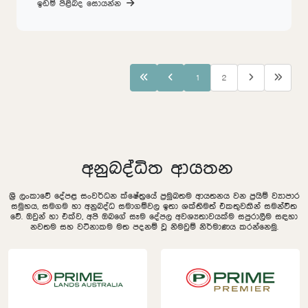
ඉඩම් පිළිබද සොයන්න
1
2
අනුබද්ධිත ආයතන
ශ්‍රී ලංකාවේ දේපළ සංවර්ධන ක්ෂේත්‍රයේ ප්‍රමුඛතම ආයතනය වන ප්‍රයිම් ව්‍යාපාර
සමුහය, සමගම හා අනුබද්ධ සමාගම්වල ඉතා ශක්තිමත් එකතුවකින් සමන්විත
වේ. ඔවුන් හා එක්ව, අපි ඔබගේ සෑම දේපල අවශ්‍යතාවයක්ම සපුරාලීම සඳහා
නවතම සහ වටිනාකම මත පදනම් වූ නිමවුම් නිර්මාණය කරන්නෙමු.