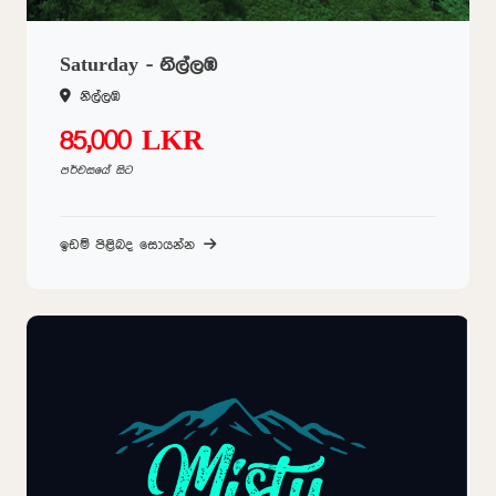
Saturday - නිල්ලඹ
නිල්ලඹ
85,000 LKR
පර්චසයේ සිට
ඉඩම් පිළිබද සොයන්න