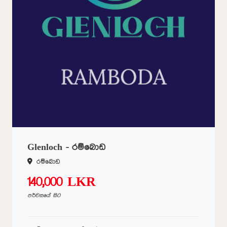
Glenloch - රම්බොඩ
රම්බොඩ
140,000 LKR
පර්චසයේ සිට