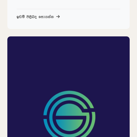
ඉඩම් පිළිබද සොයන්න