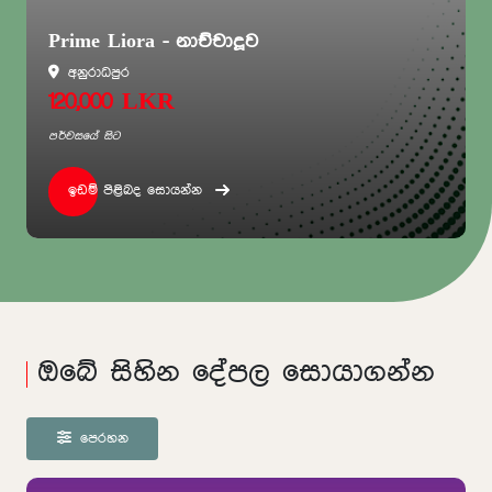
ime Liora - නාච්චාදූව
Avent
අනුරාධපුර
රාජගි
20,000 LKR
3,25
චසයේ සිට
පර්චසයේ 
ඉඩම් පිළිබද සොයන්න
ඉඩම්
ඔබේ සිහින දේපල සොයාගන්න
පෙරහන