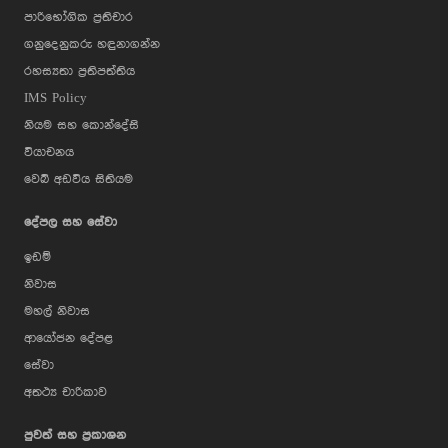
පාරිභෝගික ප්‍රතිචාර
ගනුදෙනුකරු හඳුනාගන්න
රහස්‍යතා ප්‍රතිපත්තිය
IMS Policy
නියම සහ කොන්දේසි
වියාචනය
වෙබ් අඩවිය සිතියම
දේපල සහ සේවා
ඉඩම්
නිවාස
මහල් නිවාස
ආයෝජන දේපළ
සේවා
අතථ්‍ය චාරිකාව
පුවත් සහ ප්‍රකාශන