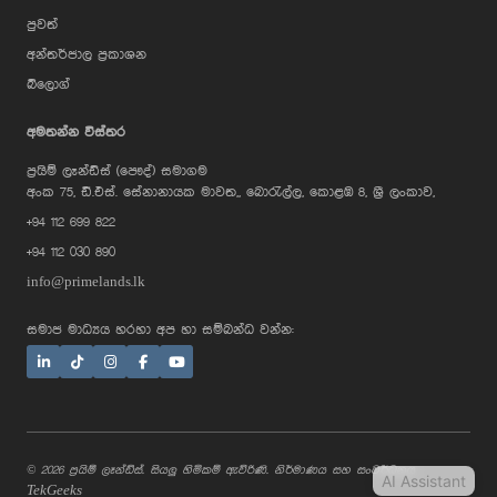
පුවත්
අන්තර්ජාල ප්‍රකාශන
බ්ලොග්
AI Assistant
අමතන්න විස්තර
ප්‍රයිම් ලෑන්ඩ්ස් (පෞද්) සමාගම
Hi, I'm Prime Bee, Your AI
අංක 75, ඩී.එස්. සේනානායක මාවත,, බොරැල්ල, කොළඹ 8, ශ්‍රී ලංකාව,
Assistant!
+94 112 699 822
Tap the Call button above to talk
with me, or simply type your
+94 112 030 890
message below and I'll be happy to
help.
info@primelands.lk
සමාජ මාධ්‍යය හරහා අප හා සම්බන්ධ වන්න:
© 2026 ප්‍රයිම් ලෑන්ඩ්ස්. සියලු හිමිකම් ඇවිරිණි. නිර්මාණය සහ සංවර්ධනය
AI Assistant
TekGeeks