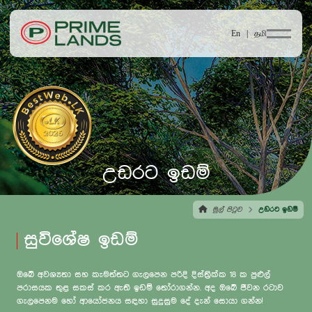
En |
தமி
උඩරට ඉඩම්
මුල් පිටුව
උඩරට ඉඩම්
සුවිශේෂ ඉඩම්
ඔබේ අවශ්‍යතා සහ කැමත්තට ගැලපෙන පරිදි දිස්ත්‍රික්ක 18 ක පුළුල්
පරාසයක තුළ සකස් කර ඇති ඉඩම් තෝරාගන්න. අද ඔබේ ජීවන රටාව
ගැලපෙනම හෝ ආයෝජනය සඳහා සුදුසුම දේ දැන් සොයා ගන්න!