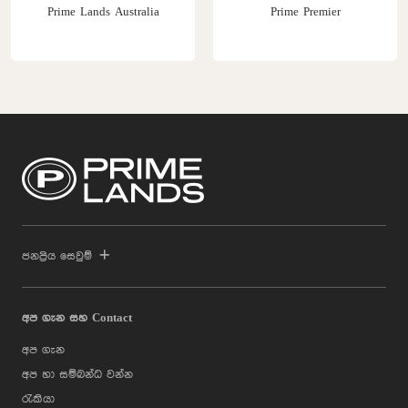
Prime Lands Australia
Prime Premier
ජනප්‍රිය සෙවුම්
අප ගැන සහ Contact
අප ගැන
අප හා සම්බන්ධ වන්න
රැකියා