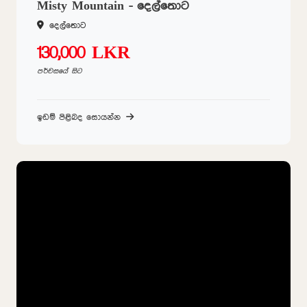
Misty Mountain - දෙල්තොට
දෙල්තොට
130,000 LKR
පර්චසයේ සිට
ඉඩම් පිළිබද සොයන්න