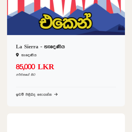
La Sierra - හැදෙණිය
හැදෙණිය
85,000 LKR
පර්චසයේ සිට
ඉඩම් පිළිබද සොයන්න