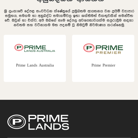
ශ්‍රී ලංකාවේ දේපළ සංවර්ධන ක්ෂේත්‍රයේ ප්‍රමුඛතම ආයතනය වන ප්‍රයිම් ව්‍යාපාර
සමුහය, සමගම හා අනුබද්ධ සමාගම්වල ඉතා ශක්තිමත් එකතුවකින් සමන්විත
වේ. ඔවුන් හා එක්ව, අපි ඔබගේ සෑම දේපල අවශ්‍යතාවයක්ම සපුරාලීම සඳහා
නවතම සහ වටිනාකම මත පදනම් වූ නිමවුම් නිර්මාණය කරන්නෙමු.
Prime Premier
Prime Construction