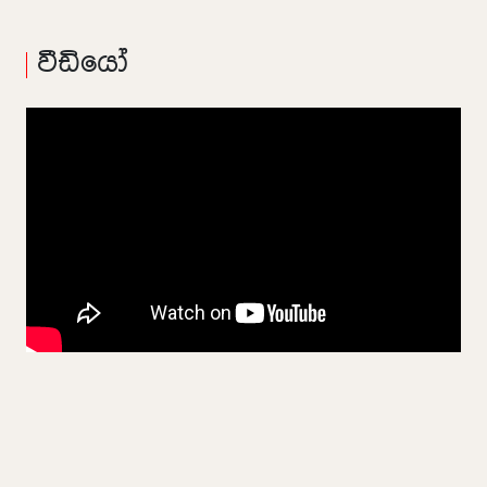
වීඩියෝ