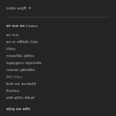
ජනප්‍රිය සෙවුම්
අප ගැන සහ Contact
අප ගැන
අප හා සම්බන්ධ වන්න
රැකියා
පාරිභෝගික ප්‍රතිචාර
ගනුදෙනුකරු හඳුනාගන්න
රහස්‍යතා ප්‍රතිපත්තිය
IMS Policy
නියම සහ කොන්දේසි
වියාචනය
වෙබ් අඩවිය සිතියම
දේපල සහ සේවා