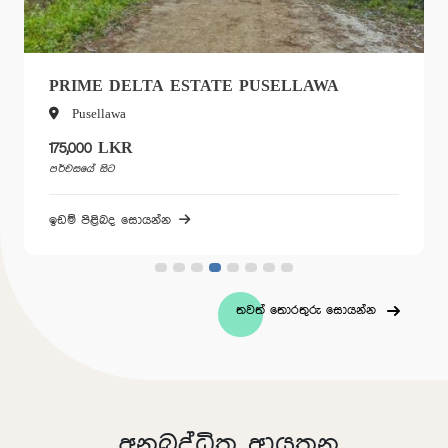
PRIME UP TOWN - PERADENIYA
Nanu-Oya
375,000 LKR
පර්චසයේ සිට
ඉඩම් පිළිබද සොයන්න
තවත් තොරතුරු සොයන්න
අනුබද්ධිත ආයතන