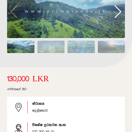
130,000 LKR
පර්චසයේ සිට
ස්ථානය
දෙල්තොට
විශේෂ දුරකථන අංක
070 300 55 22