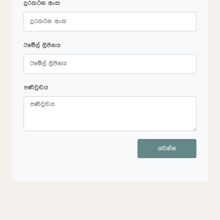
දුරකථන අංක
ඊමේල් ලිපිනය
පණිවුඩය
යවන්න