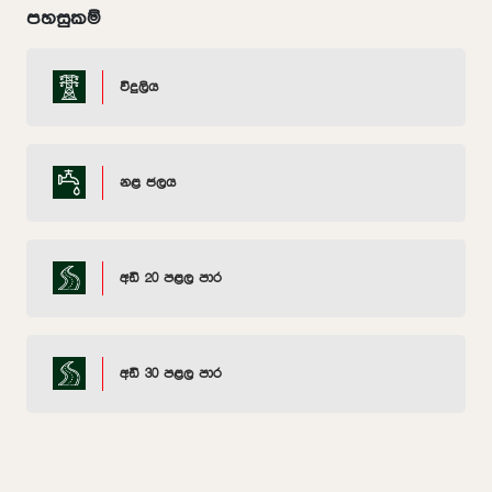
පහසුකම්
විදුලිය
නළ ජලය
අඩි 20 පළල පාර
අඩි 30 පළල පාර