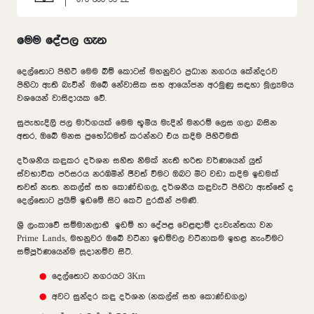
මෙම දේපල ගැන
දෙල්තොට පිහිටි මෙම බිම් කොටස් මහනුවර ප්‍රධාන නගරය කේන්දරව
පිහිටා ඇති බැවින් ඔබේ නේවාසික සහ ආයෝජන අරමුණු සඳහා මූල්‍යමය
වශයෙන් වාසිදායක වේ.
සුපැහැදිලි ජල මාර්ගයක් මෙම භූමිය මැදින් මනරම් ලෙස ගලා බසින
අතර, ඔබේ මනස ප්‍රභෝධමත් කරන්නට එය කදිම පිහිටීමකි
දර්ශනීය කඳුකර දර්ශන සහිත නිමක් නැති හරිත වර්ණයෙන් යුත්
ස්වභාවික පරිසරය නරඹමින් ජීවත් වීමට ඔබට මීට වඩා කදිම ඉඩමක්
තවත් නැත. නකල්ස් සහ කොණ්ඩගල, දර්ශනීය කඳුවැටි පිහිටා ඇත්තේ ද
දෙල්තොට ප්‍රයිම් ඉඩමේ සිට කෙටි දුරකින් පමණි.
ශ්‍රී ලංකාවේ සම්මානලාභී ඉඩම් හා දේපළ වෙළඳාම් දැවැන්තයා වන
Prime Lands, මහනුවර ඔබේ වටිනා ඉඩම්වල වටිනාකම ඉහළ නැංවීමට
සම්පූර්ණයෙන්ම සූදානම්ව සිටී.
දෙල්තොට නගරයට 3Km
අවට සුන්දර කඳු දර්ශන (නකල්ස් සහ කොණ්ඩගල)