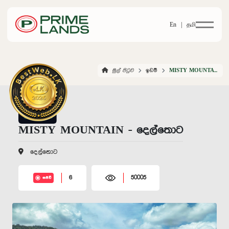
En |
தமி
මුල් පිටුව
ඉඩම්
MISTY MOUNTAIN DELTOTA
MISTY MOUNTAIN - දෙල්තොට
දෙල්තොට
6
50005
සජීවී