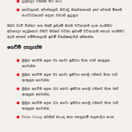
දුල්කදුර වත්තේ සිට 3km
හෝටලයක්, අවන්හලක්, නිවාඩු නිකේතනයක් හෝ වෙනත් ඕනෑම
සංවර්ධනයක් සඳහා වඩාත් සුදුසුය
ඔබට වැඩි විස්තර සහ ඔබේ ඉඩමේ නියම වටිනාකම දැන ගැනීමට
අවශ්‍යද? දෙල්තොට පිහිටි ඔබගේ වටිනා ඉඩමේ වටිනාකම සොයා ගැනීමට
අදම අපගේ සම්මානලාභී ඉඩම් විශේෂඥයින් අමතන්න.
ගෙවීම් සැලැස්ම
මුලික ගෙවීම ලෙස 10% ගෙවා ඉතිරිය මාස 40ක් ඇතුලත
ගෙවන්න.
මුලික ගෙවීම ලෙස 15% ගෙවා ඉතිරිය පොලි රහිතව මාස 12ක්
ඇතුලත ගෙවන්න.
මුලික ගෙවීම ලෙස 25% ගෙවා ඉතිරිය පොලි රහිතව මාස 18ක්
ඇතුලත ගෙවන්න.
මුලික ගෙවීම ලෙස 20% ගෙවා ඉතිරිය පොලි රහිතව මාස 12ක්
ඇතුලත ගෙවන්න.
Prime Group වෙතින් බැංකු ණය පහසුකම් සලසාදිය හැක.