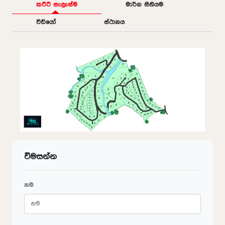
කට්ටි සැලැස්ම
මාර්ග සිතියම
වීඩියෝ
ස්ථානය
විමසන්න
නම