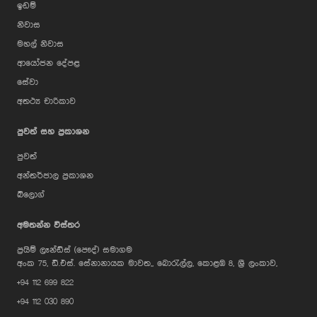
ඉඩම්
නිවාස
මහල් නිවාස
ආයෝජන දේපළ
සේවා
අතථ්‍ය චාරිකාව
පුවත් සහ ප්‍රකාශන
පුවත්
අන්තර්ජාල ප්‍රකාශන
බ්ලොග්
AI Assistant
අමතන්න විස්තර
ප්‍රයිම් ලෑන්ඩ්ස් (පෞද්) සමාගම
Hi, I'm Prime Bee, Your AI
අංක 75, ඩී.එස්. සේනානායක මාවත,, බොරැල්ල, කොළඹ 8, ශ්‍රී ලංකාව,
Assistant!
+94 112 699 822
Tap the Call button above to talk
with me, or simply type your
+94 112 030 890
message below and I'll be happy to