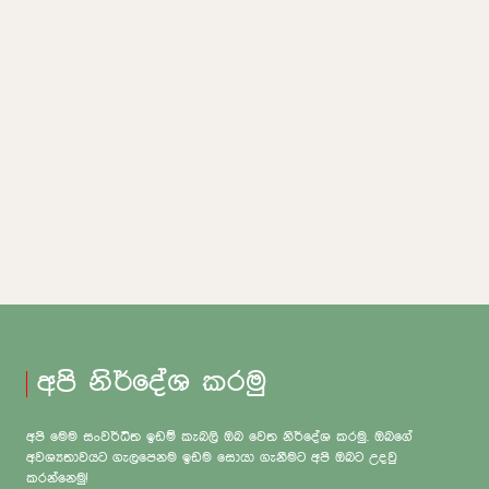
අපි නිර්දේශ කරමු
අපි මෙම සංවර්ධිත ඉඩම් කැබලි ඔබ වෙත නිර්දේශ කරමු. ඔබගේ
අවශ්‍යතාවයට ගැලපෙනම ඉඩම සොයා ගැනීමට අපි ඔබට උදවු
කරන්නෙමු!