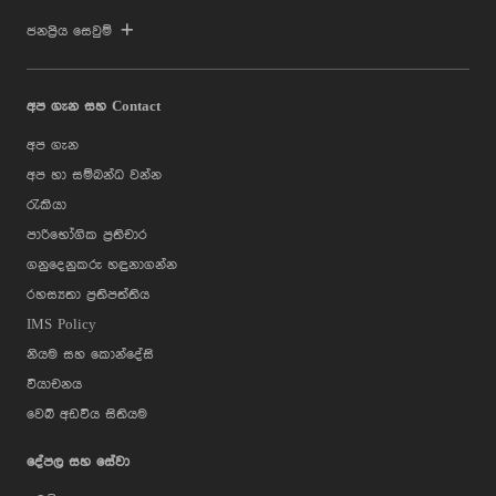
ජනප්‍රිය සෙවුම්
අප ගැන සහ Contact
අප ගැන
අප හා සම්බන්ධ වන්න
රැකියා
පාරිභෝගික ප්‍රතිචාර
ගනුදෙනුකරු හඳුනාගන්න
රහස්‍යතා ප්‍රතිපත්තිය
IMS Policy
නියම සහ කොන්දේසි
වියාචනය
වෙබ් අඩවිය සිතියම
දේපල සහ සේවා