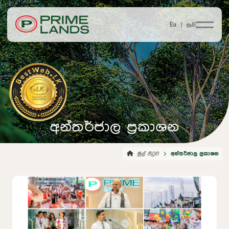
En |
தமி
අන්තර්ජාල ප්‍රකාශන
මුල් පිටුව
අන්තර්ජාල ප්‍රකාශන