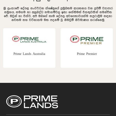
ශ්‍රී ලංකාවේ දේපළ සංවර්ධන ක්ෂේත්‍රයේ ප්‍රමුඛතම ආයතනය වන ප්‍රයිම් ව්‍යාපාර
සමුහය, සමගම හා අනුබද්ධ සමාගම්වල ඉතා ශක්තිමත් එකතුවකින් සමන්විත
වේ. ඔවුන් හා එක්ව, අපි ඔබගේ සෑම දේපල අවශ්‍යතාවයක්ම සපුරාලීම සඳහා
නවතම සහ වටිනාකම මත පදනම් වූ නිමවුම් නිර්මාණය කරන්නෙමු.
Prime Lands Australia
Prime Premier