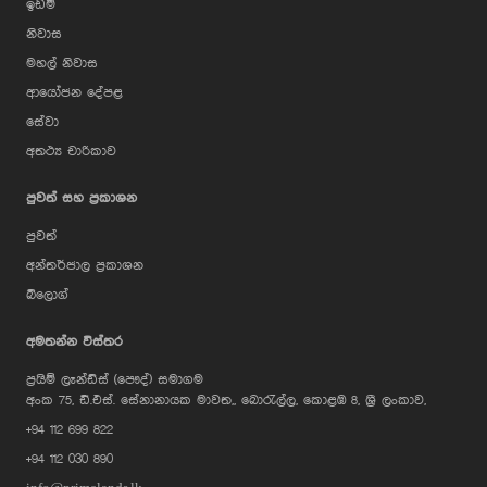
ඉඩම්
නිවාස
මහල් නිවාස
ආයෝජන දේපළ
සේවා
අතථ්‍ය චාරිකාව
පුවත් සහ ප්‍රකාශන
පුවත්
අන්තර්ජාල ප්‍රකාශන
බ්ලොග්
AI Assistant
අමතන්න විස්තර
ප්‍රයිම් ලෑන්ඩ්ස් (පෞද්) සමාගම
Hi, I'm Prime Bee, Your AI
අංක 75, ඩී.එස්. සේනානායක මාවත,, බොරැල්ල, කොළඹ 8, ශ්‍රී ලංකාව,
Assistant!
+94 112 699 822
Tap the Call button above to talk
with me, or simply type your
+94 112 030 890
message below and I'll be happy to