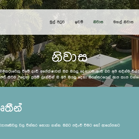
මුල් පිටුව
ඉඩම්
නිවාස
මහල් නිවාස
නිවාස
 හිමිකරුවෙකු වීමේ දැඩි අපේක්ෂාවක් ඔබ සියලු දෙනාටම ඇති බව අපි තදින්ම විශ
ත් කිරීම උදෙසා ප්‍රයිම් ලෑන්ඩ්ස් හී අපි සියලු දෙනා නිරන්තරයෙන් ඇප කැප වන්
ෘතීන්
ව්‍යාපෘතිවල වල විස්තර සොයා ගන්න. ඔබට පදිංචි වීමට හෝ ආයෝජනට