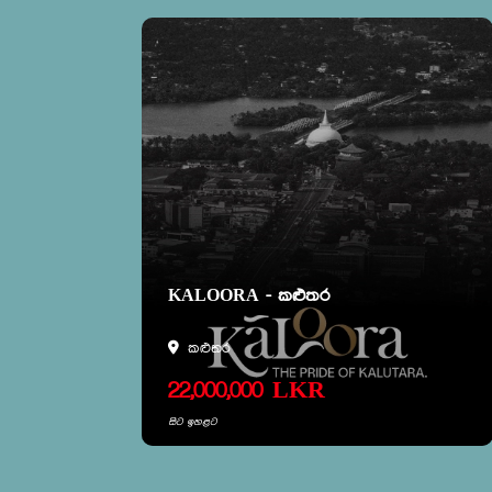
ගි
KALOORA - කළුතර
කළුතර
22,000,000 LKR
සිට ඉහළට
නිවාස ව්‍යාපෘතීන්