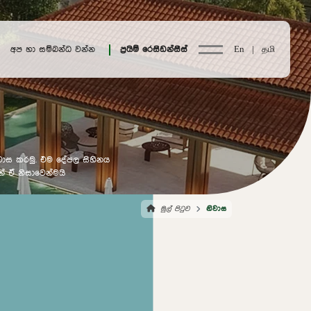
අප හා සම්බන්ධ වන්න
ප්‍රයිම් රෙසිඩන්සීස්
En |
தமி
්වාස කරමු. එම දේපල සිහිනය
නේ ඒ නිසාවෙන්මයි
මුල් පිටුව
නිවාස