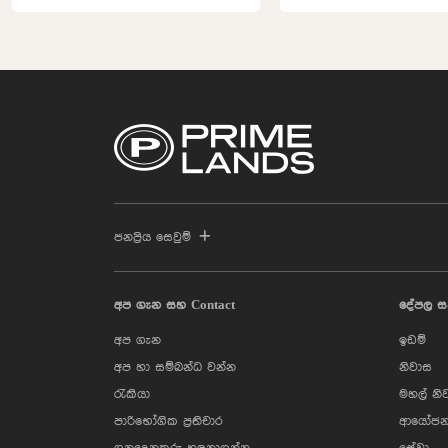
ජනප්‍රිය සෙවුම්
අප ගැන සහ Contact
දේපල ස
අප ගැන
ඉඩම්
අප හා සම්බන්ධ වන්න
නිවාස
රැකියා
මහල් නි
පාරිභෝගික ප්‍රතිචාර
ආයෝජන