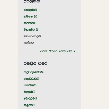
දිස්ත්‍රික්ක
කොළඹ(
13
)
ගම්පහ (
4
)
කළුතර(
1
)
මහනුවර (
1
)
මොනරාගල(
0
)
ගාල්ල(
0
)
තවත් විස්තර පෙන්වන්න.
ජනප්‍රිය නගර
තලවතුගොඩ(
5
)
කොට්ටාව(
3
)
කඩවත(
2
)
මාලඹේ(
1
)
මොරටුව(
1
)
කලුතර(
1
)