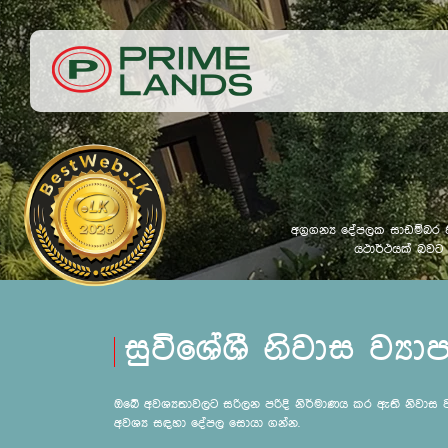
අග්‍රගන්‍ය දේපලක සාඩම්බර
යථාර්ථයක් බවට ප
සුවිශේශී නිවාස ව්‍යාප
ඔබේ අවශ්‍යතාවලට සරිලන පරිදි නිර්මාණය කර ඇති නිවාස 
අවශ්‍ය සඳහා දේපල සොයා ගන්න.