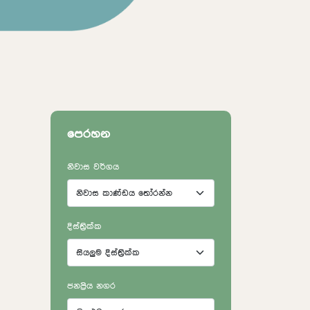
පෙරහන
නිවාස වර්ගය
දිස්ත්‍රික්ක
ජනප්‍රිය නගර