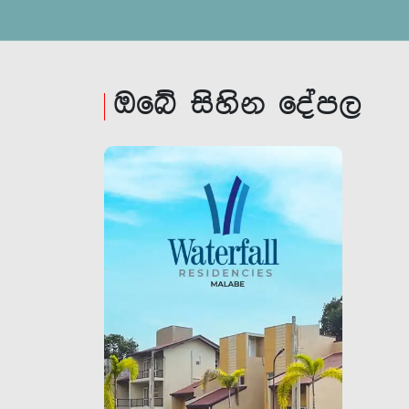
ඔබේ සිහින දේපල