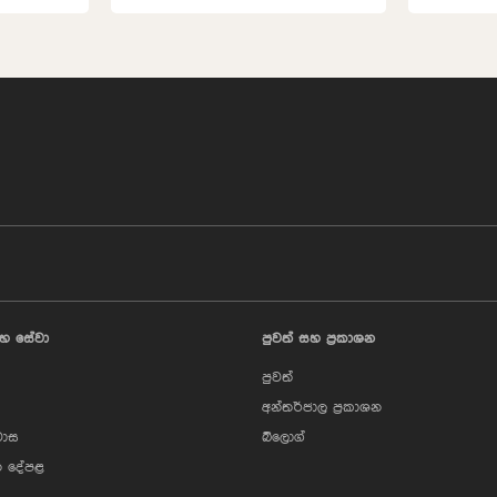
හ සේවා
පුවත් සහ ප්‍රකාශන
පුවත්
අන්තර්ජාල ප්‍රකාශන
වාස
බ්ලොග්
 දේපළ