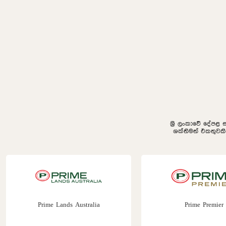
ශ්‍රී ලංකාවේ දේපළ 
ශක්තිමත් එකතුවක
Prime Lands Australia
Prime Premier