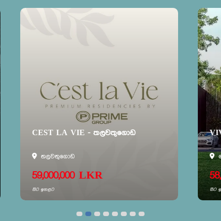
CEST LA VIE - තලවතුගොඩ
VIVA
තලවතුගොඩ
කොට
59,000,000 LKR
58,0
සිට ඉහළට
සිට ඉහළට
නිවාස ව්‍යාපෘතීන්
නිවා