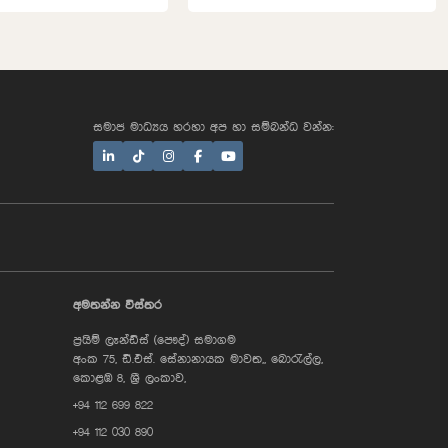
සමාජ මාධ්‍යය හරහා අප හා සම්බන්ධ වන්න:
AI Assistant
අමතන්න විස්තර
ප්‍රයිම් ලෑන්ඩ්ස් (පෞද්) සමාගම
Hi, I'm Prime Bee, Your AI
අංක 75, ඩී.එස්. සේනානායක මාවත,, බොරැල්ල,
Assistant!
Tap the Call button above to talk
කොළඹ 8, ශ්‍රී ලංකාව,
with me, or simply type your
+94 112 699 822
message below and I'll be happy to
help.
+94 112 030 890