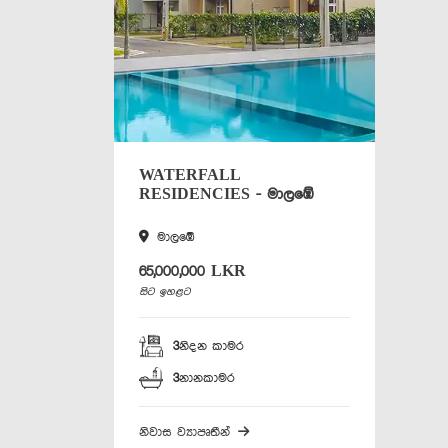
WATERFALL
RESIDENCIES - මාලඹේ
මාලඹේ
65,000,000 LKR
සිට ඉහළට
3
නිදන කාමර
3
නානකාමර
නිවාස ව්‍යාපෘතීන්