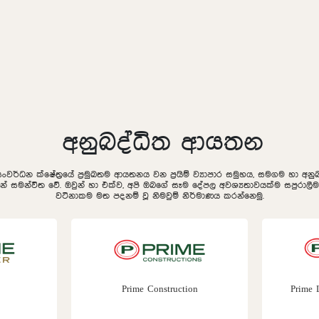
අනුබද්ධිත ආයතන
සංවර්ධන ක්ෂේත්‍රයේ ප්‍රමුඛතම ආයතනය වන ප්‍රයිම් ව්‍යාපාර සමුහය, සමගම හා අ
ින් සමන්විත වේ. ඔවුන් හා එක්ව, අපි ඔබගේ සෑම දේපල අවශ්‍යතාවයක්ම සපුරා
වටිනාකම මත පදනම් වූ නිමවුම් නිර්මාණය කරන්නෙමු.
Prime Construction
Prime Lands Residen