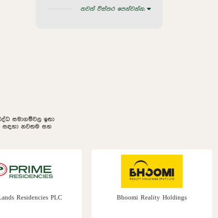
තවත් විස්තර පෙන්වන්න.
නුබද්ධ සමාගම්වල ඉතා
ලීම සඳහා නවතම සහ
cies PLC
Bhoomi Reality Holdings