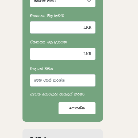
ඒකකයක මිල (අවම)
ඒකකයක මිල (උපරිම)
වැදගත් වචන
නැවත තොරතුරු ඇතුලත් කිරීමට
සොයන්න