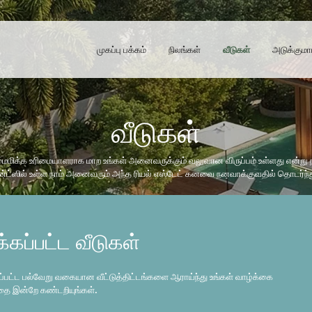
முகப்பு பக்கம்
நிலங்கள்
வீடுகள்
அடுக்குமா
வீடுகள்
மிக்க உரிமையாளராக மாற உங்கள் அனைவருக்கும் வலுவான விருப்பம் உள்ளது என்று நா
ட்ஸில் உள்ள நாம் அனைவரும் அந்த ரியல் எஸ்டேட் கனவை நனவாக்குவதில் தொடர்ந்த
கப்பட்ட வீடுகள்
்பட்ட பல்வேறு வகையான வீட்டுத்திட்டங்களை ஆராய்ந்து உங்கள் வாழ்க்கை
்தை இன்றே கண்டறியுங்கள்.