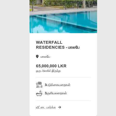
WATERFALL
RESIDENCIES - மாலபே
மாலபே
65,000,000 LKR
ஒரு அலகில் இருந்து
3
படுக்கையறைகள்
3
குளியலறைகள்
வீட்டை பார்க்க