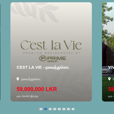
CEST LA VIE - தலவத்துகொட
VI
தலவத்துகொட
59,000,000 LKR
58
ஒரு அலகில் இருந்து
ஒரு 
வீட்டை பார்க்க