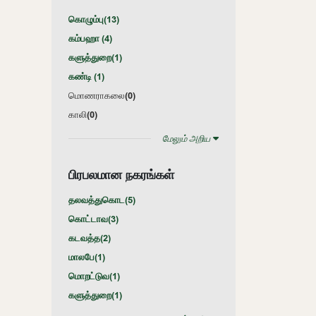
கொழும்பு(
13
)
கம்பஹா (
4
)
களுத்துறை(
1
)
கண்டி (
1
)
மொணராகலை(
0
)
காலி(
0
)
மேலும் அறிய
பிரபலமான நகரங்கள்
தலவத்துகொட(
5
)
கொட்டாவ(
3
)
கடவத்த(
2
)
மாலபே(
1
)
மொறட்டுவ(
1
)
களுத்துறை(
1
)