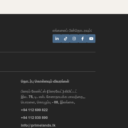
எங்களைப் பின்தொடரவும்:
AI Assistant
தொடர்பு கொள்ளவும் விவரங்கள்
பிரைம் லேண்ட்ஸ் (பிரைவேட்) லிமிட்டட்
Hi, I'm Prime Bee, Your AI
இல. 75, டி. எஸ். சேனாநாயக்க மாவத்தை,,
Assistant!
பொரளை, கொழும்பு - 08, இலங்கை,
Tap the Call button above to talk
with me, or simply type your
+94 112 699 822
message below and I'll be happy to
help.
+94 112 030 890
info@primelands.lk