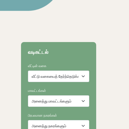
வடிகட்டல்
வீட்டின் வகை
மாவட்டங்கள்
பிரபலமான நகரங்கள்