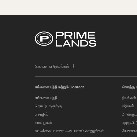
பிரபலமான தேடல்கள்
எங்களை பற்றி மற்றும் Contact
சொத்து 
எங்களை பற்றி
நிலங்கள்
தொடர்புகளுக்கு
வீடுகள்
தொழில்
அடுக்கும
சான்றுகள்
பமுதலீட்
வாடிக்கையாளரை அடையாளம் காணுங்கள்
சேவைகள