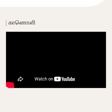
காணொளி