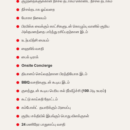
குழந்தைகளுக்கான நீச்சல் தடாகம் கொண்ட நீச்சல் தடாகம்
நீச்சல்தடாக ஓய்வறை
யோகா நிலையம்
பிரமிக்க வைக்கும் காட்சிகளுடன் கொழும்பு வானில் சூரிய
அஸ்தமனத்தை பார்த்து ரசிப்பதற்கான இடம்
உடற்பயிற்சி மையம்
ஹைகிங் வசதி
பைக் டிராக்
Onsite Concierge
தியானம் செய்வதற்கான பிரத்தியோக இடம்
BBQ வசதிகளுடன் கூடிய இடம்
குளத்துடன் கூடிய பெரிய கல் நீர்வீழ்ச்சி (100 அடி உயரம்)
கூட்டு காய்கறி தோட்டம்
கம்போஸ்ட் தயாரிக்கும் அமைப்பு
சூரிய சக்தியில் இயங்கும் பொது விளக்குகள்
24 மணிநேர பாதுகாப்பு வசதி