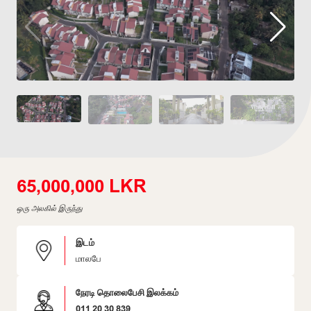
65,000,000 LKR
ஒரு அலகில் இருந்து
இடம்
மாலபே
நேரடி தொலைபேசி இலக்கம்
011 20 30 839