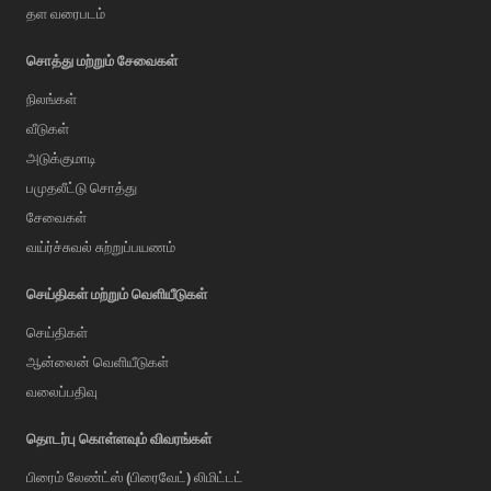
தள வரைபடம்
சொத்து மற்றும் சேவைகள்
நிலங்கள்
வீடுகள்
அடுக்குமாடி
பமுதலீட்டு சொத்து
சேவைகள்
வய்ர்ச்சுவல் சுற்றுப்பயணம்
செய்திகள் மற்றும் வெளியீடுகள்
செய்திகள்
ஆன்லைன் வெளியீடுகள்
வலைப்பதிவு
AI Assistant
தொடர்பு கொள்ளவும் விவரங்கள்
பிரைம் லேண்ட்ஸ் (பிரைவேட்) லிமிட்டட்