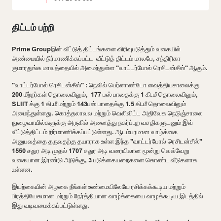
திட்டம் பற்றி
Prime Groupஇன் வீட்டுத் திட்டங்களை விரிவுபடுத்தும் வகையில்
அண்மையில் நிர்மாணிக்கப்பட்ட வீட்டுத் திட்டம் மாலபே, சந்திரிகா
குமாரதுங்க மாவத்தையில் அமைந்துள்ள "வாட்டர்போல் ரெசிடன்சீஸ்" ஆகும்.
"வாட்டர்போல் ரெசிடன்சீஸ்" : நெவில் பெர்னாண்டோ வைத்தியசாலைக்கு
200 மீற்றர்கள் தொலைவிலும், 177 பஸ் பாதைக்கு 1 கி.மீ தொலைவிலும்,
SLIIT க்கு 1 கி.மீ மற்றும் 143பஸ் பாதைக்கு 1.5 கி.மீ தொலைவிலும்
அமைந்துள்ளது. கொத்தலாவல மற்றும் வெலிவிட்ட அதிவேக நெடுஞ்சாலை
நுழைவாயில்களுக்கு அருகில் அனைத்து நகர்ப்புற வசதிகளுடனும் இவ்
வீட்டுத்திட்டம் நிர்மாணிக்கப்பட்டுள்ளது. ஆடம்பரமான வாழ்க்கை
அனுபவத்தை தருவதற்கு தயாராக உள்ள இந்த "வாட்டர்போல் ரெசிடன்சீஸ்"
1550 சதுர அடி முதல் 1707 சதுர அடி வரையிலான மூன்று வெவ்வேறு
வகையான இரண்டு அடுக்கு, 3 படுக்கையறைகளை கொண்ட வீடுகளாக
உள்ளன.
இயற்கையின் அழகை நீங்கள் உண்மையிலேயே ரசிக்கக்கூடிய மற்றும்
பிரத்தியேகமான மற்றும் நேர்த்தியான வாழ்க்கையை வாழக்கூடிய இடத்தில்
இது வடிவமைக்கப்பட்டுள்ளது.