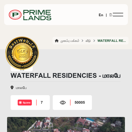
En |
සිං
முகப்பு பக்கம்
வீடு
WATERFALL RESIDENCIES MALABE
WATERFALL RESIDENCIES - மாலபே
மாலபே
7
50005
நேரலை