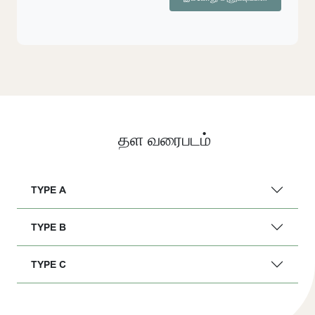
தள வரைபடம்
TYPE A
TYPE B
TYPE C