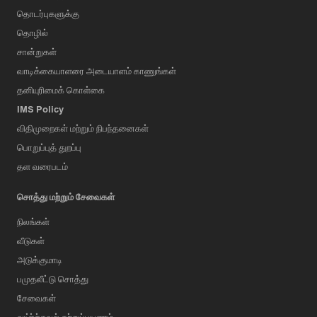
தொடர்புகளுக்கு
தொழில்
சான்றுகள்
வாடிக்கையாளரை அடையாளம் காணுங்கள்
தனியுரிமைக் கொள்கை
IMS Policy
விதிமுறைகள் மற்றும் நிபந்தனைகள்
பொறுப்புத் துறப்பு
தள வரைபடம்
சொத்து மற்றும் சேவைகள்
நிலங்கள்
வீடுகள்
அடுக்குமாடி
பமுதலீட்டு சொத்து
சேவைகள்