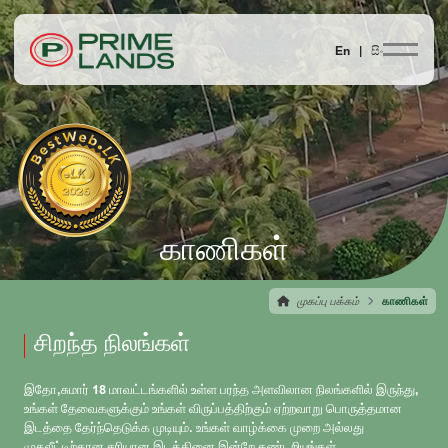
En |
සිං
காணிகள்
முகப்பு பக்கம்
காணிகள்
சிறந்த நிலங்கள்
இதோ,சுமார் 18 மாவட்டங்களில் உள்ள பரந்த அளவிலான நிலங்களில் இருந்து,
உங்கள் தேவைகளுக்கும் உங்கள் விருப்பத்திற்கும் ஏற்றவாறு பொருத்தமான
இடத்தை தேர்ந்தெடுக்க முடியும். உங்கள் வாழ்க்கை முறை அல்லது
முதலீட்டிற்கான சரியான இடத்தினை இன்றே கண்டறியுங்கள்.