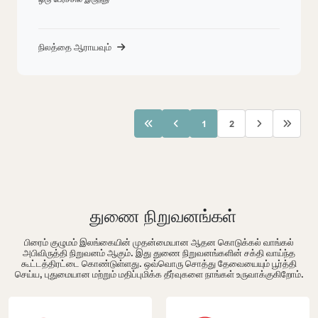
நிலத்தை ஆராயவும்
1
2
துணை நிறுவனங்கள்
பிரைம் குழுமம் இலங்கையின் முதன்மையான ஆதன கொடுக்கல் வாங்கல்
அபிவிருத்தி நிறுவனம் ஆகும். இது துணை நிறுவனங்களின் சக்தி வாய்ந்த
கூட்டத்திரட்டை கொண்டுள்ளது. ஒவ்வொரு சொத்து தேவையையும் பூர்த்தி
செய்ய, புதுமையான மற்றும் மதிப்புமிக்க தீர்வுகளை நாங்கள் உருவாக்குகிறோம்.