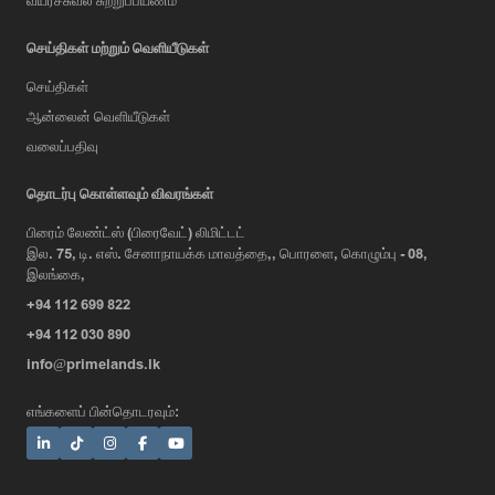
வய்ர்ச்சுவல் சுற்றுப்பயணம்
செய்திகள் மற்றும் வெளியீடுகள்
செய்திகள்
ஆன்லைன் வெளியீடுகள்
வலைப்பதிவு
AI Assistant
தொடர்பு கொள்ளவும் விவரங்கள்
பிரைம் லேண்ட்ஸ் (பிரைவேட்) லிமிட்டட்
இல. 75, டி. எஸ். சேனாநாயக்க மாவத்தை,, பொரளை, கொழும்பு - 08,
Hi, I'm Prime Bee, Your AI
இலங்கை,
Assistant!
+94 112 699 822
Tap the Call button above to talk
with me, or simply type your
+94 112 030 890
message below and I'll be happy to
info@primelands.lk
help.
எங்களைப் பின்தொடரவும்: