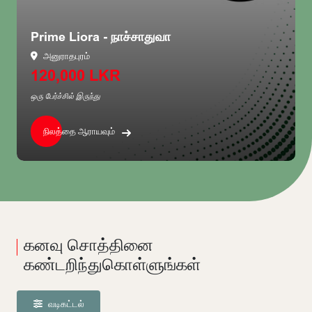
Prime Liora - நாச்சாதுவா
Av
அனுராதபுரம்
120,000 LKR
3,
ஒரு பேர்ச்சில் இருந்து
ஒரு ப
நிலத்தை ஆராயவும்
கனவு சொத்தினை
கண்டறிந்துகொள்ளுங்கள்
வடிகட்டல்