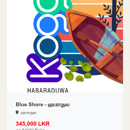
Blue Shore - ஹபராதுவ
ஹபராதுவ
345,000 LKR
ஒரு பேர்ச்சில் இருந்து