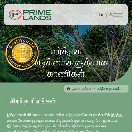
En |
සිං
வர்த்தக
நடவடிக்கைகளுக்கான
காணிகள்
முகப்பு பக்கம்
வர்த்தக நடவடிக்கைகளுக்கான காணிகள்
சிறந்த நிலங்கள்
இதோ,சுமார் 18 மாவட்டங்களில் உள்ள பரந்த அளவிலான நிலங்களில் இருந்து,
உங்கள் தேவைகளுக்கும் உங்கள் விருப்பத்திற்கும் ஏற்றவாறு பொருத்தமான
இடத்தை தேர்ந்தெடுக்க முடியும். உங்கள் வாழ்க்கை முறை அல்லது
முதலீட்டிற்கான சரியான இடத்தினை இன்றே கண்டறியுங்கள்.