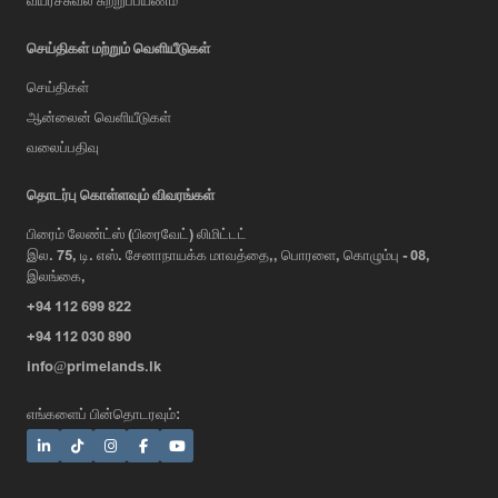
வய்ர்ச்சுவல் சுற்றுப்பயணம்
செய்திகள் மற்றும் வெளியீடுகள்
செய்திகள்
ஆன்லைன் வெளியீடுகள்
வலைப்பதிவு
AI Assistant
தொடர்பு கொள்ளவும் விவரங்கள்
பிரைம் லேண்ட்ஸ் (பிரைவேட்) லிமிட்டட்
இல. 75, டி. எஸ். சேனாநாயக்க மாவத்தை,, பொரளை, கொழும்பு - 08,
Hi, I'm Prime Bee, Your AI
இலங்கை,
Assistant!
+94 112 699 822
Tap the Call button above to talk
with me, or simply type your
+94 112 030 890
message below and I'll be happy to
info@primelands.lk
help.
எங்களைப் பின்தொடரவும்: