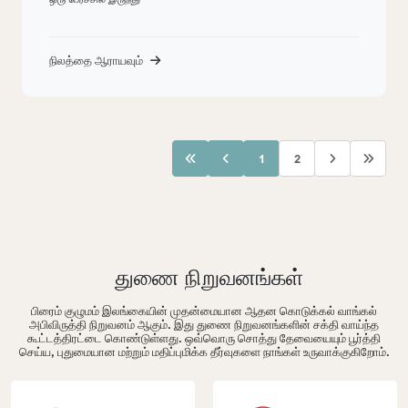
நிலத்தை ஆராயவும்
1
2
துணை நிறுவனங்கள்
பிரைம் குழுமம் இலங்கையின் முதன்மையான ஆதன கொடுக்கல் வாங்கல்
அபிவிருத்தி நிறுவனம் ஆகும். இது துணை நிறுவனங்களின் சக்தி வாய்ந்த
கூட்டத்திரட்டை கொண்டுள்ளது. ஒவ்வொரு சொத்து தேவையையும் பூர்த்தி
செய்ய, புதுமையான மற்றும் மதிப்புமிக்க தீர்வுகளை நாங்கள் உருவாக்குகிறோம்.