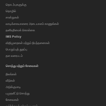
தொடர்புகளுக்கு
தொழில்
சான்றுகள்
வாடிக்கையாளரை அடையாளம் காணுங்கள்
தனியுரிமைக் கொள்கை
IMS Policy
விதிமுறைகள் மற்றும் நிபந்தனைகள்
பொறுப்புத் துறப்பு
தள வரைபடம்
சொத்து மற்றும் சேவைகள்
நிலங்கள்
வீடுகள்
அடுக்குமாடி
பமுதலீட்டு சொத்து
சேவைகள்