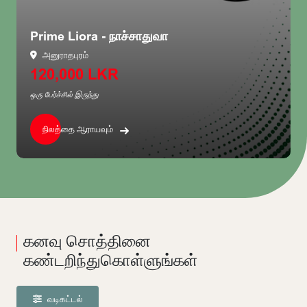
Prime Liora - நாச்சாதுவா
அனுராதபுரம்
120,000 LKR
ஒரு பேர்ச்சில் இருந்து
நிலத்தை ஆராயவும்
கனவு சொத்தினை
கண்டறிந்துகொள்ளுங்கள்
வடிகட்டல்