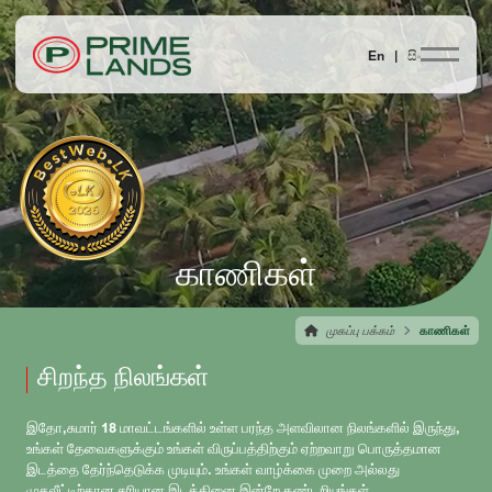
En |
සිං
காணிகள்
முகப்பு பக்கம்
காணிகள்
சிறந்த நிலங்கள்
இதோ,சுமார் 18 மாவட்டங்களில் உள்ள பரந்த அளவிலான நிலங்களில் இருந்து,
உங்கள் தேவைகளுக்கும் உங்கள் விருப்பத்திற்கும் ஏற்றவாறு பொருத்தமான
இடத்தை தேர்ந்தெடுக்க முடியும். உங்கள் வாழ்க்கை முறை அல்லது
முதலீட்டிற்கான சரியான இடத்தினை இன்றே கண்டறியுங்கள்.