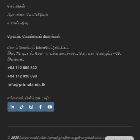
செய்திகள்
ஆன்லைன் வெளியீடுகள்
வலைப்பதிவு
AI Assistant
தொடர்பு கொள்ளவும் விவரங்கள்
பிரைம் லேண்ட்ஸ் (பிரைவேட்) லிமிட்டட்
இல. 75, டி. எஸ். சேனாநாயக்க மாவத்தை,, பொரளை, கொழும்பு - 08,
Hi, I'm Prime Bee, Your AI
இலங்கை,
Assistant!
+94 112 699 822
Tap the Call button above to talk
with me, or simply type your
+94 112 030 890
message below and I'll be happy to
info@primelands.lk
help.
எங்களைப் பின்தொடரவும்:
© 2026 ப்றைம் ஸண்ட்ஸில் அனைத்து உரிமைகளும் பாதுகாக்கப்பட்டவை. வடிவமைத்து