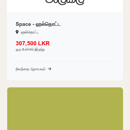
Space - ஹல்தொட்ட
ஹல்தொட்ட
307,500 LKR
ஒரு பேர்ச்சில் இருந்து
நிலத்தை ஆராயவும்