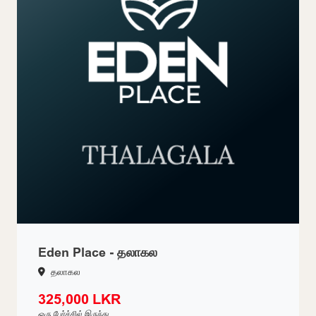
Eden Place - தலாகல
தலாகல
325,000 LKR
ஒரு பேர்ச்சில் இருந்து