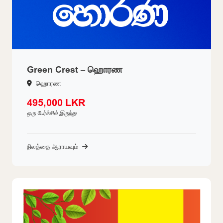
Green Crest – ஹொரண
ஹொரண
495,000 LKR
ஒரு பேர்ச்சில் இருந்து
நிலத்தை ஆராயவும்