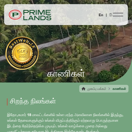
En |
සිං
காணிகள்
முகப்பு பக்கம்
காணிகள்
சிறந்த நிலங்கள்
இதோ,சுமார் 18 மாவட்டங்களில் உள்ள பரந்த அளவிலான நிலங்களில் இருந்து,
உங்கள் தேவைகளுக்கும் உங்கள் விருப்பத்திற்கும் ஏற்றவாறு பொருத்தமான
இடத்தை தேர்ந்தெடுக்க முடியும். உங்கள் வாழ்க்கை முறை அல்லது
முதலீட்டிற்கான சரியான இடத்தினை இன்றே கண்டறியுங்கள்.