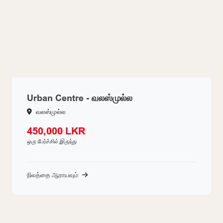
Urban Centre - வலஸ்முல்ல
வலஸ்முல்ல
450,000 LKR
ஒரு பேர்ச்சில் இருந்து
நிலத்தை ஆராயவும்