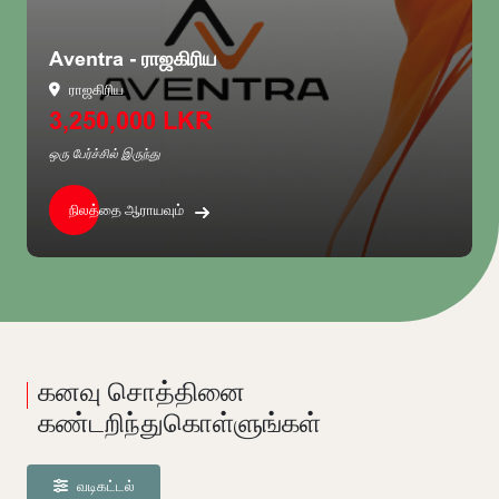
Aventra - ராஜகிரிய
ராஜகிரிய
3,250,000 LKR
ஒரு பேர்ச்சில் இருந்து
நிலத்தை ஆராயவும்
கனவு சொத்தினை
கண்டறிந்துகொள்ளுங்கள்
வடிகட்டல்