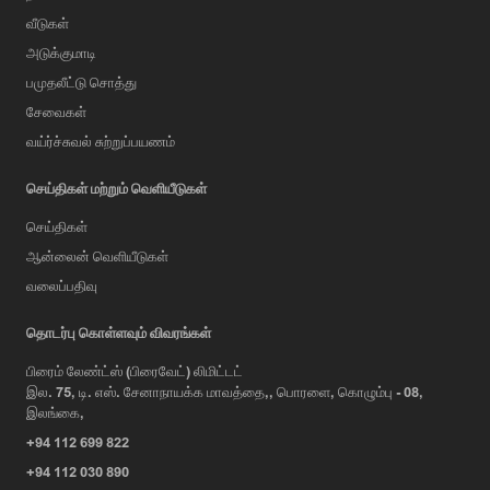
வீடுகள்
அடுக்குமாடி
பமுதலீட்டு சொத்து
சேவைகள்
வய்ர்ச்சுவல் சுற்றுப்பயணம்
செய்திகள் மற்றும் வெளியீடுகள்
செய்திகள்
ஆன்லைன் வெளியீடுகள்
வலைப்பதிவு
AI Assistant
தொடர்பு கொள்ளவும் விவரங்கள்
பிரைம் லேண்ட்ஸ் (பிரைவேட்) லிமிட்டட்
இல. 75, டி. எஸ். சேனாநாயக்க மாவத்தை,, பொரளை, கொழும்பு - 08,
Hi, I'm Prime Bee, Your AI
இலங்கை,
Assistant!
+94 112 699 822
Tap the Call button above to talk
with me, or simply type your
+94 112 030 890
message below and I'll be happy to