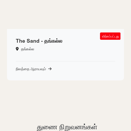
SOLD OUT
விற்கப்பட்டது
The Sand - தங்கல்ல
தங்கல்ல
நிலத்தை ஆராயவும்
துணை நிறுவனங்கள்