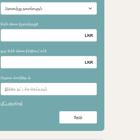
பேர்ச் விலை (குறைந்தது)
ஒரு பேர்ச் விலை (அதிகபட்சம்)
பிரதான சொற்தேடல்
மீட்டமைத்தல்
தேடு