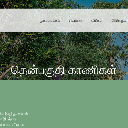
முகப்பு பக்கம்
நிலங்கள்
வீடுகள்
அடுக்குமா
தென்பகுதி காணிகள்
் இருந்து, உங்கள்
மான இடத்தை
்டிற்கான சரியான