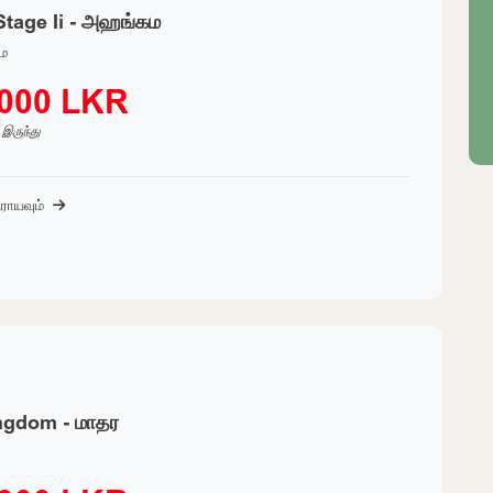
Stage Ii - அஹங்கம
ம
,000 LKR
் இருந்து
ராயவும்
ngdom - மாதர