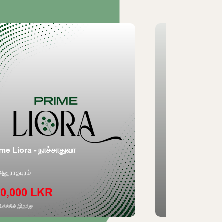
me Liora - நாச்சாதுவா
Aventra - ராஜகி
அனுராதபுரம்
ராஜகிரிய
20,000 LKR
3,250,000
ேர்ச்சில் இருந்து
ஒரு பேர்ச்சில் இருந்து