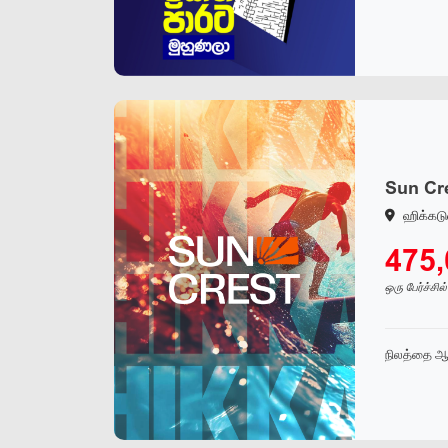
Sun Cre
ஹிக்கட
475
ஒரு பேர்ச்சில
நிலத்தை ஆ