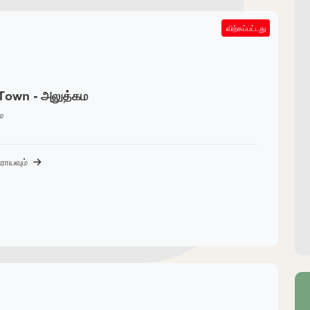
SOLD OUT
விற்கப்பட்டது
Town - அலுத்கம
ம
ராயவும்