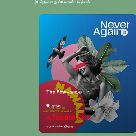
இடத்தினை இன்றே கண்டறியுங்கள்.
The Few - நாவல
நாவல
4,700,000 LKR
ஒரு பேர்ச்சில் இருந்து