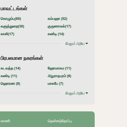
மாவட்டங்கள்
கொழும்பு(
60
)
கம்பஹா (
52
)
களுத்துறை(
30
)
குருணாகல்(
17
)
காலி(
17
)
கண்டி (
14
)
மேலும் அறிய
பிரபலமான நகரங்கள்
கடவத்த (
14
)
ஹோமாகம (
11
)
கண்டி (
11
)
அநுராதபுரம் (
9
)
ஹொரண (
8
)
மாலபே (
7
)
மேலும் அறிய
காணி
தென்னந்தோப்பு