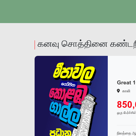
நிலத்தை ஆராயவும்
கனவு சொத்தினை கண்டறி
Great 1
காலி
850
ஒரு பேர்ச்சில
நிலத்தை ஆ