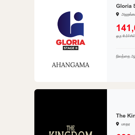
Gloria 
அஹங்க
141
ஒரு பேர்ச்சில
நிலத்தை ஆ
The Ki
மாதர