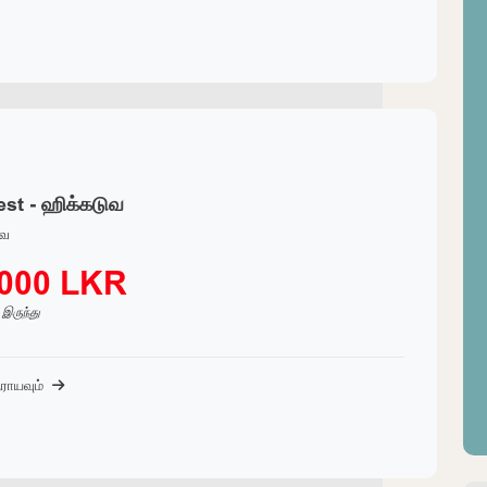
st - ஹிக்கடுவ
ுவ
,000 LKR
் இருந்து
ராயவும்