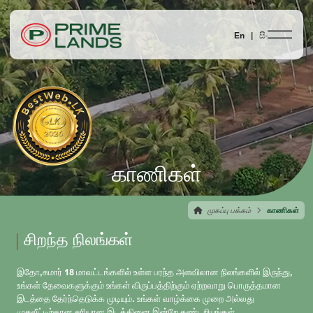
En |
සිං
காணிகள்
முகப்பு பக்கம்
காணிகள்
சிறந்த நிலங்கள்
இதோ,சுமார் 18 மாவட்டங்களில் உள்ள பரந்த அளவிலான நிலங்களில் இருந்து,
உங்கள் தேவைகளுக்கும் உங்கள் விருப்பத்திற்கும் ஏற்றவாறு பொருத்தமான
இடத்தை தேர்ந்தெடுக்க முடியும். உங்கள் வாழ்க்கை முறை அல்லது
முதலீட்டிற்கான சரியான இடத்தினை இன்றே கண்டறியுங்கள்.