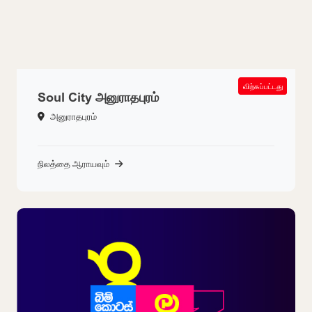
SOLD OUT
விற்கப்பட்டது
Soul City அனுராதபுரம்
அனுராதபுரம்
நிலத்தை ஆராயவும்