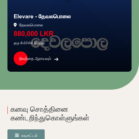
Elevare - தேவலபொலை
தேவலபொலை
880,000 LKR
ஒரு பேர்ச்சில் இருந்து
நிலத்தை ஆராயவும்
கனவு சொத்தினை
கண்டறிந்துகொள்ளுங்கள்
வடிகட்டல்