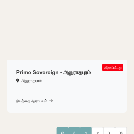
SOLD OUT
விற்கப்பட்டது
Prime Sovereign - அனுராதபுரம்
அனுராதபுரம்
நிலத்தை ஆராயவும்
1
2