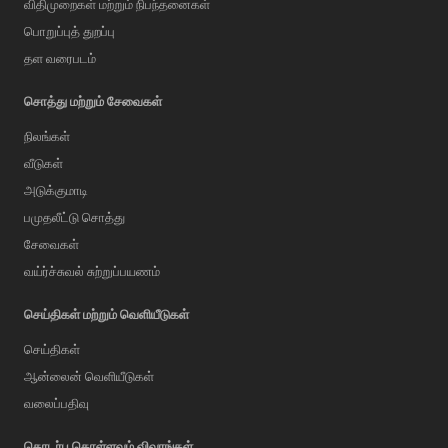
விதிமுறைகள் மற்றும் நிபந்தனைகள்
பொறுப்புத் துறப்பு
தள வரைபடம்
சொத்து மற்றும் சேவைகள்
நிலங்கள்
வீடுகள்
அடுக்குமாடி
பமுதலீட்டு சொத்து
சேவைகள்
வய்ர்ச்சுவல் சுற்றுப்பயணம்
செய்திகள் மற்றும் வெளியீடுகள்
செய்திகள்
ஆன்லைன் வெளியீடுகள்
வலைப்பதிவு
AI Assistant
தொடர்பு கொள்ளவும் விவரங்கள்