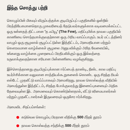
இந்த சொத்து பற்றி
கொழும்பின் மிகவும் விரும்பத்தக்க குடியிருப்புப் பகுதிகளில் ஒன்றில்
பிரத்தியேகமானதொரு முகவரியைத் தேடுபவர்களுக்காக வடிவமைக்கப்பட்ட
ஒரு உன்னதத் திட்டமான 'த ஃபியூ' (The Few), மதிப்புமிக்க நாவல பகுதியில்
காணியை சொந்தமாக்குவதற்கான ஒரு அரிய வாய்ப்பாகும். உயர் மட்டத்தினர்
வாழும் ஒரு சூழலால் சூழப்பட்டுள்ள இத்திட்டம், அமைதியான மற்றும்
கௌரவமான வாழ்க்கைச் சூழலை அனுபவிக்கும் அதே வேளையில்,
உங்களது வாழ்க்கை முறையைப் பிரதிபலிக்கும் ஒரு இல்லத்தை
உருவாக்குவதற்கான சரியான பின்னணியை வழங்குகிறது.
இச்சொத்தானது குடியிருப்புக்கான ஈர்ப்பைத் தாண்டி, நீண்ட கால மதிப்பு
உயர்ச்சிக்கான வலுவான சாத்தியக்கூறுகளைக் கொண்ட ஒரு சிறந்த ரியல்
எஸ்டேட் முதலீட்டு வாய்ப்பாகவும் அமைகிறது. நாவல கொஸ்வத்த வீதியில்
அமைந்துள்ள இத்திட்டம், சிறந்த போக்குவரத்து இணைப்புகளையும் அதிக
தேவையுள்ள இட அமைவையும் கொண்டுள்ளதால், வீட்டு உரிமையாளர்கள்
மற்றும் முதலீட்டாளர்கள் இருவரையும் ஒருசேர ஈர்க்கிறது.
அமைவிட சிறப்பம்சங்கள்:
கடுவெல கொழும்பு பிரதான வீதிக்கு 500 மீற்றர் தூரம்
நாவல கொஸ்வத்த சந்திக்கு 500 மீற்றர் தூரம்