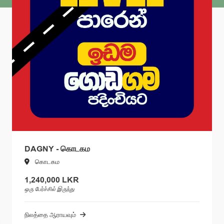
DAGNY - கொடகம
கொடகம
1,240,000 LKR
ஒரு பேர்ச்சில் இருந்து
நிலத்தை ஆராயவும்