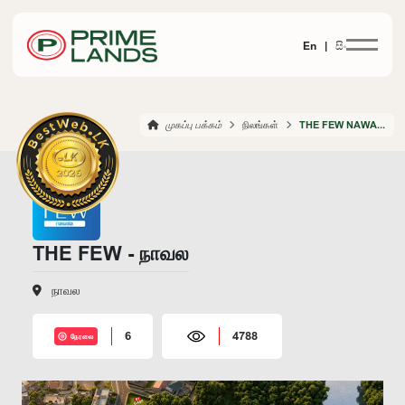
En |
සිං
முகப்பு பக்கம்
நிலங்கள்
THE FEW NAWALA
THE FEW - நாவல
நாவல
6
4788
நேரலை