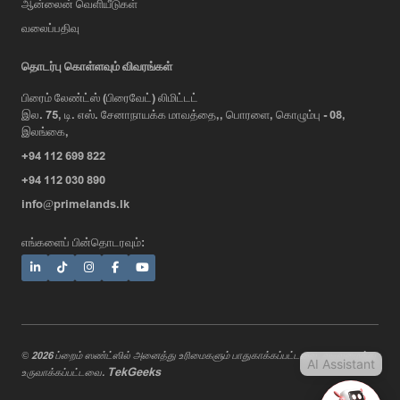
ஆன்லைன் வெளியீடுகள்
வலைப்பதிவு
AI Assistant
தொடர்பு கொள்ளவும் விவரங்கள்
பிரைம் லேண்ட்ஸ் (பிரைவேட்) லிமிட்டட்
இல. 75, டி. எஸ். சேனாநாயக்க மாவத்தை,, பொரளை, கொழும்பு - 08,
Hi, I'm Prime Bee, Your AI
இலங்கை,
Assistant!
+94 112 699 822
Tap the Call button above to talk
with me, or simply type your
+94 112 030 890
message below and I'll be happy to
info@primelands.lk
help.
எங்களைப் பின்தொடரவும்:
© 2026 ப்றைம் ஸண்ட்ஸில் அனைத்து உரிமைகளும் பாதுகாக்கப்பட்டவை. வடிவமைத்து
AI Assistant
TekGeeks
உருவாக்கப்பட்டவை.