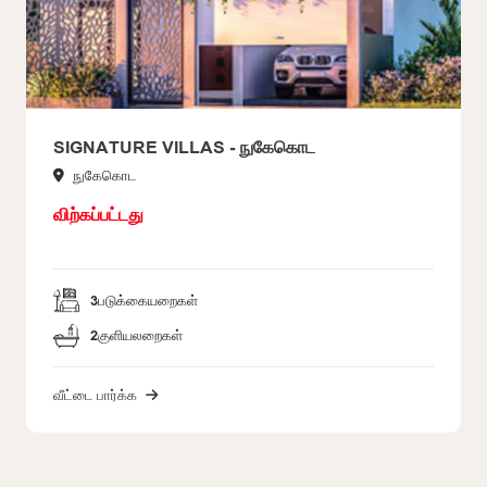
SIGNATURE VILLAS - நுகேகொட
நுகேகொட
விற்கப்பட்டது
3
படுக்கையறைகள்
2
குளியலறைகள்
வீட்டை பார்க்க