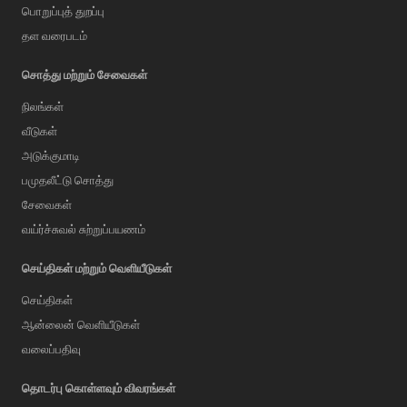
பொறுப்புத் துறப்பு
தள வரைபடம்
சொத்து மற்றும் சேவைகள்
நிலங்கள்
வீடுகள்
அடுக்குமாடி
பமுதலீட்டு சொத்து
சேவைகள்
வய்ர்ச்சுவல் சுற்றுப்பயணம்
செய்திகள் மற்றும் வெளியீடுகள்
செய்திகள்
ஆன்லைன் வெளியீடுகள்
வலைப்பதிவு
AI Assistant
தொடர்பு கொள்ளவும் விவரங்கள்