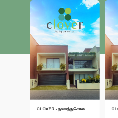
ுகொடை
CLOVER - தலவத்துகொடை
CL