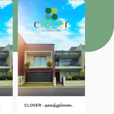
ை
CLOVER - தலவத்துகொடை
CLOVER 