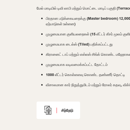
மேல் மாடியில் டிவி லாபி மற்றும் மொட்டை மாடிப் பகுதி (Terrac
பிரதான படுக்கையறைக்கு (Master bedroom) 12,000
ஏற்பாடுகள் உள்ளன)
முழுமையான குளியலறைகள் (15 லீட்டர் கீசர் மூலம் குளி
முழுமையாக டைல்ஸ் (Tiled) பதிக்கப்பட்டது
கிரானைட் டாப் மற்றும் எஸ்எஸ் சிங்க் கொண்ட மஹ
முழுமையாக வடிவமைக்கப்பட்ட தோட்டம்
1000 லீட்டர் கொள்ளளவு கொண்ட தண்ணீர் தொட்டி
விசாலமான கார் நிறுத்துமிடம் மற்றும் ரோலர் கதவு, வி
சிற்றேடு