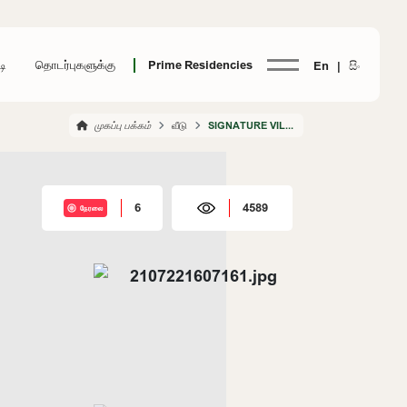
டி
தொடர்புகளுக்கு
Prime Residencies
En |
සිං
முகப்பு பக்கம்
வீடு
SIGNATURE VILLAS NUGEGODA
6
4589
நேரலை