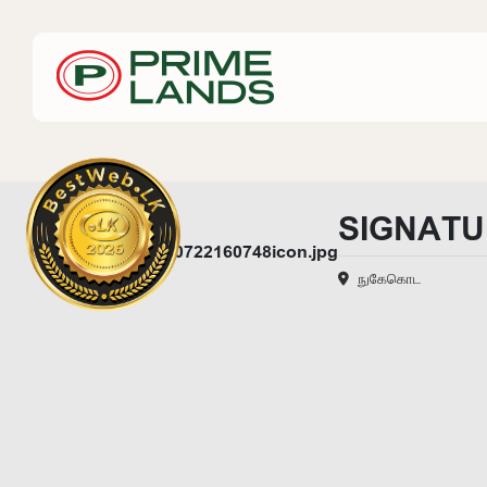
SIGNATU
நுகேகொட