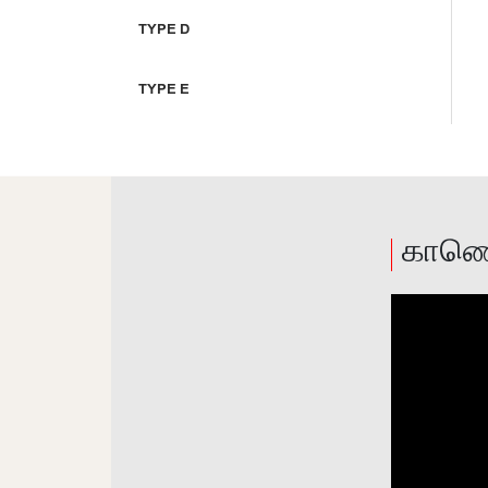
TYPE D
TYPE E
காணெ