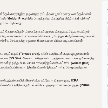
ார்த்துக் காத்திருந்த ஒரு சிறந்த திட்டத்தின் மூலம் தனது சொத்துக்களின்
ஸ் (Melder Place) இல் அமைந்துள்ள மிகப்புதிய 'சிக்னேச்சர் வில்லா'
றக்கப்பட்டுள்ளது.
ீட்டர் தொலைவிலும், அனைத்து நகர்ப்புற வசதிகளுக்கு அருகாமையிலும்
 சதுர அடி வரையிலான பரப்பளவைக் கொண்ட, 3 மற்றும் 4 படுக்கையறைகளைக்
் தேர்வு செய்வதற்கு ஏதுவாக 5 வகையான வில்லா வடிவமைப்புகள்
ை மாடிப் பகுதி (Terrace area), சுடுநீர் வசதியுடன் கூடிய முழுமையாகப்
ஸ்எஸ் சிங்க் (SS Sink) கொண்ட மஹோகனி மரத்திலான சமையலறை அலமாரித்
ர் நிறுத்துமிடம், ரோலர் கதவு மற்றும் விக்கெட் கேட் (wicket gate)
வமைக்கப்பட்டுள்ளன. இதுவே நீங்கள் 'இல்லம்' என்று அழைப்பதற்கான
க்கள், இலங்கையின் மிகச்சிறந்த கட்டுமான நிறுவனமும், ICRA
இலங்கையின் ஒரேயொரு ரியல் எஸ்டேட் குழுமமுமான பிரைம் குரூப் (Prime