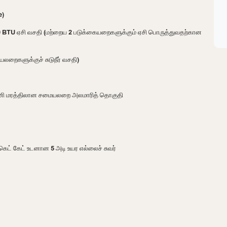
e)
 BTU ஏசி வசதி (மற்றைய 2 படுக்கையறைகளுக்கும் ஏசி பொருத்துவதற்கான
யலறைகளுக்குச் சுடுநீர் வசதி)
ோகனி மரத்திலான சமையலறை அலமாரித் தொகுதி
க்கெட் கேட் உடனான 5 அடி உயர எல்லைச் சுவர்