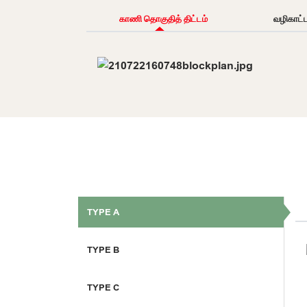
காணி தொகுதித் திட்டம்
வழிகாட்
TYPE A
TYPE B
TYPE C