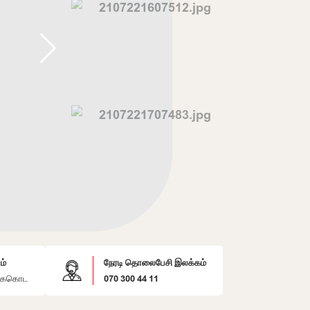
ம்
நேரடி தொலைபேசி இலக்கம்
கேகொட
070 300 44 11