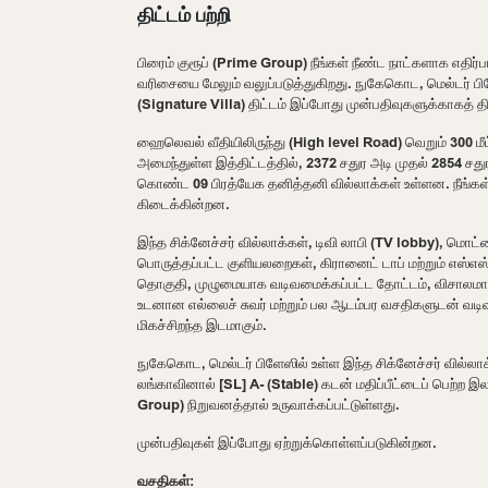
திட்டம் பற்றி
பிரைம் குரூப் (Prime Group) நீங்கள் நீண்ட நாட்களாக எதிர்ப
வரிசையை மேலும் வலுப்படுத்துகிறது. நுகேகொட, மெல்டர் பிளே
(Signature Villa) திட்டம் இப்போது முன்பதிவுகளுக்காகத் தி
ஹைலெவல் வீதியிலிருந்து (High level Road) வெறும் 300 ம
அமைந்துள்ள இத்திட்டத்தில், 2372 சதுர அடி முதல் 2854
கொண்ட 09 பிரத்யேக தனித்தனி வில்லாக்கள் உள்ளன. நீங்கள
கிடைக்கின்றன.
இந்த சிக்னேச்சர் வில்லாக்கள், டிவி லாபி (TV lobby), மொட்ட
பொருத்தப்பட்ட குளியலறைகள், கிரானைட் டாப் மற்றும் எ
தொகுதி, முழுமையாக வடிவமைக்கப்பட்ட தோட்டம், விசாலமான கா
உடனான எல்லைச் சுவர் மற்றும் பல ஆடம்பர வசதிகளுடன் வடி
மிகச்சிறந்த இடமாகும்.
நுகேகொட, மெல்டர் பிளேஸில் உள்ள இந்த சிக்னேச்சர் வில்லா
லங்காவினால் [SL] A- (Stable) கடன் மதிப்பீட்டைப் பெற்ற 
Group) நிறுவனத்தால் உருவாக்கப்பட்டுள்ளது.
முன்பதிவுகள் இப்போது ஏற்றுக்கொள்ளப்படுகின்றன.
வசதிகள்: