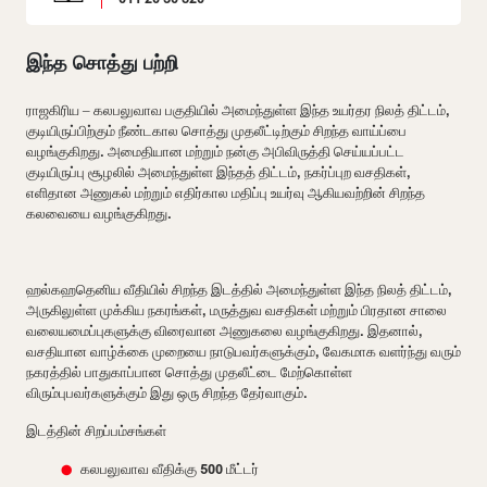
இந்த சொத்து பற்றி
ராஜகிரிய – கலபலுவாவ பகுதியில் அமைந்துள்ள இந்த உயர்தர நிலத் திட்டம்,
குடியிருப்பிற்கும் நீண்டகால சொத்து முதலீட்டிற்கும் சிறந்த வாய்ப்பை
வழங்குகிறது. அமைதியான மற்றும் நன்கு அபிவிருத்தி செய்யப்பட்ட
குடியிருப்பு சூழலில் அமைந்துள்ள இந்தத் திட்டம், நகர்ப்புற வசதிகள்,
எளிதான அணுகல் மற்றும் எதிர்கால மதிப்பு உயர்வு ஆகியவற்றின் சிறந்த
கலவையை வழங்குகிறது.
ஹல்கஹதெனிய வீதியில் சிறந்த இடத்தில் அமைந்துள்ள இந்த நிலத் திட்டம்,
அருகிலுள்ள முக்கிய நகரங்கள், மருத்துவ வசதிகள் மற்றும் பிரதான சாலை
வலையமைப்புகளுக்கு விரைவான அணுகலை வழங்குகிறது. இதனால்,
வசதியான வாழ்க்கை முறையை நாடுபவர்களுக்கும், வேகமாக வளர்ந்து வரும்
நகரத்தில் பாதுகாப்பான சொத்து முதலீட்டை மேற்கொள்ள
விரும்புபவர்களுக்கும் இது ஒரு சிறந்த தேர்வாகும்.
இடத்தின் சிறப்பம்சங்கள்
கலபலுவாவ வீதிக்கு 500 மீட்டர்