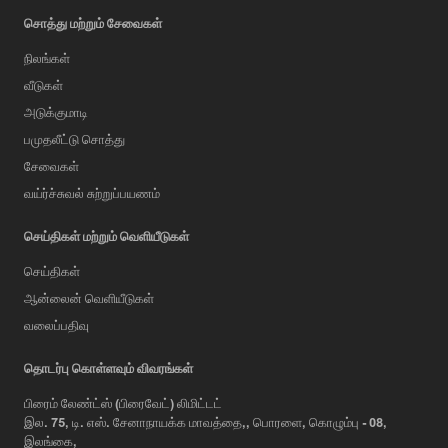
சொத்து மற்றும் சேவைகள்
நிலங்கள்
வீடுகள்
அடுக்குமாடி
பமுதலீட்டு சொத்து
சேவைகள்
வய்ர்ச்சுவல் சுற்றுப்பயணம்
செய்திகள் மற்றும் வெளியீடுகள்
செய்திகள்
ஆன்லைன் வெளியீடுகள்
வலைப்பதிவு
AI Assistant
தொடர்பு கொள்ளவும் விவரங்கள்
பிரைம் லேண்ட்ஸ் (பிரைவேட்) லிமிட்டட்
இல. 75, டி. எஸ். சேனாநாயக்க மாவத்தை,, பொரளை, கொழும்பு - 08,
Hi, I'm Prime Bee, Your AI
இலங்கை,