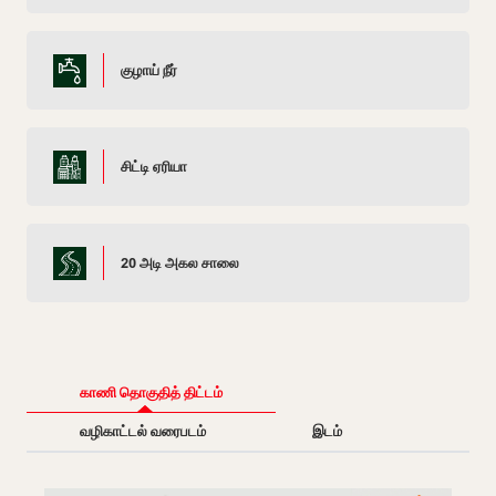
குழாய் நீர்
சிட்டி ஏரியா
20 அடி அகல சாலை
காணி தொகுதித் திட்டம்
வழிகாட்டல் வரைபடம்
இடம்