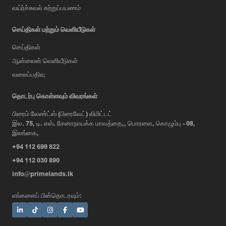
வய்ர்ச்சுவல் சுற்றுப்பயணம்
செய்திகள் மற்றும் வெளியீடுகள்
செய்திகள்
ஆன்லைன் வெளியீடுகள்
வலைப்பதிவு
AI Assistant
தொடர்பு கொள்ளவும் விவரங்கள்
பிரைம் லேண்ட்ஸ் (பிரைவேட்) லிமிட்டட்
இல. 75, டி. எஸ். சேனாநாயக்க மாவத்தை,, பொரளை, கொழும்பு - 08,
Hi, I'm Prime Bee, Your AI
இலங்கை,
Assistant!
+94 112 699 822
Tap the Call button above to talk
with me, or simply type your
+94 112 030 890
message below and I'll be happy to
info@primelands.lk
help.
எங்களைப் பின்தொடரவும்: