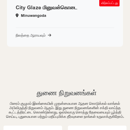
SOLD OUT
விற்கப்பட்டது
City Glaze மினுவன்கொடை
Minuwangoda
நிலத்தை ஆராயவும்
துணை நிறுவனங்கள்
பிரைம் குழுமம் இலங்கையின் முதன்மையான ஆதன கொடுக்கல் வாங்கல்
அபிவிருத்தி நிறுவனம் ஆகும். இது துணை நிறுவனங்களின் சக்தி வாய்ந்த
கூட்டத்திரட்டை கொண்டுள்ளது. ஒவ்வொரு சொத்து தேவையையும் பூர்த்தி
செய்ய, புதுமையான மற்றும் மதிப்புமிக்க தீர்வுகளை நாங்கள் உருவாக்குகிறோம்.