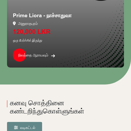
Prime Liora - நாச்சாதுவா
அனுராதபுரம்
120,000 LKR
ஒரு பேர்ச்சில் இருந்து
நிலத்தை ஆராயவும்
கனவு சொத்தினை
கண்டறிந்துகொள்ளுங்கள்
வடிகட்டல்