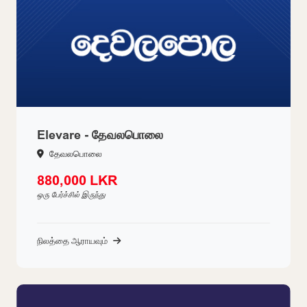
Elevare - தேவலபொலை
தேவலபொலை
880,000 LKR
ஒரு பேர்ச்சில் இருந்து
நிலத்தை ஆராயவும்