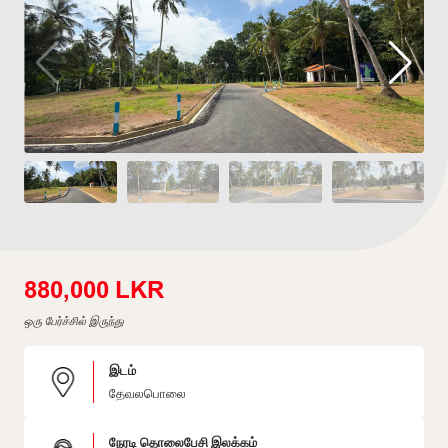
880,000 LKR
ஒரு பேர்ச்சில் இருந்து
இடம்
தேவலபொலை
நேரடி தொலைபேசி இலக்கம்