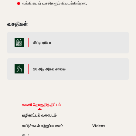
வங்கி கடன் வசதிகளும் கிடைக்கின்றன.
வசதிகள்
சிட்டி ஏரியா
20 அடி அகல சாலை
காணி தொகுதித் திட்டம்
வழிகாட்டல் வரைபடம்
வய்ர்ச்சுவல் சுற்றுப்பயணம்
Videos