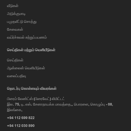
வீடுகள்
அடுக்குமாடி
பமுதலீட்டு சொத்து
சேவைகள்
வய்ர்ச்சுவல் சுற்றுப்பயணம்
செய்திகள் மற்றும் வெளியீடுகள்
செய்திகள்
ஆன்லைன் வெளியீடுகள்
வலைப்பதிவு
AI Assistant
தொடர்பு கொள்ளவும் விவரங்கள்
பிரைம் லேண்ட்ஸ் (பிரைவேட்) லிமிட்டட்
இல. 75, டி. எஸ். சேனாநாயக்க மாவத்தை,, பொரளை, கொழும்பு - 08,
Hi, I'm Prime Bee, Your AI
இலங்கை,
Assistant!
+94 112 699 822
Tap the Call button above to talk
with me, or simply type your
+94 112 030 890
message below and I'll be happy to