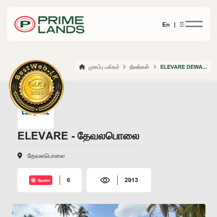
En |
සිං
முகப்பு பக்கம்
நிலங்கள்
ELEVARE DEWALAPOLA
ELEVARE - தேவலபொலை
தேவலபொலை
6
2913
நேரலை