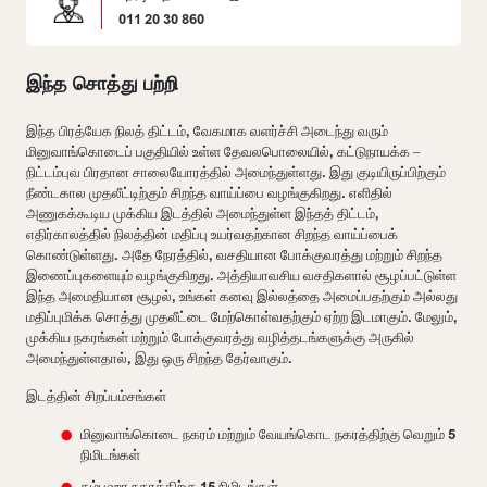
011 20 30 860
இந்த சொத்து பற்றி
இந்த பிரத்யேக நிலத் திட்டம், வேகமாக வளர்ச்சி அடைந்து வரும்
மினுவாங்கொடைப் பகுதியில் உள்ள தேவலபொலையில், கட்டுநாயக்க –
நிட்டம்புவ பிரதான சாலையோரத்தில் அமைந்துள்ளது. இது குடியிருப்பிற்கும்
நீண்டகால முதலீட்டிற்கும் சிறந்த வாய்ப்பை வழங்குகிறது. எளிதில்
அணுகக்கூடிய முக்கிய இடத்தில் அமைந்துள்ள இந்தத் திட்டம்,
எதிர்காலத்தில் நிலத்தின் மதிப்பு உயர்வதற்கான சிறந்த வாய்ப்பைக்
கொண்டுள்ளது. அதே நேரத்தில், வசதியான போக்குவரத்து மற்றும் சிறந்த
இணைப்புகளையும் வழங்குகிறது. அத்தியாவசிய வசதிகளால் சூழப்பட்டுள்ள
இந்த அமைதியான சூழல், உங்கள் கனவு இல்லத்தை அமைப்பதற்கும் அல்லது
மதிப்புமிக்க சொத்து முதலீட்டை மேற்கொள்வதற்கும் ஏற்ற இடமாகும். மேலும்,
முக்கிய நகரங்கள் மற்றும் போக்குவரத்து வழித்தடங்களுக்கு அருகில்
அமைந்துள்ளதால், இது ஒரு சிறந்த தேர்வாகும்.
இடத்தின் சிறப்பம்சங்கள்
மினுவாங்கொடை நகரம் மற்றும் வேயங்கொட நகரத்திற்கு வெறும் 5
நிமிடங்கள்
கம்பஹா நகரத்திற்கு 15 நிமிடங்கள்