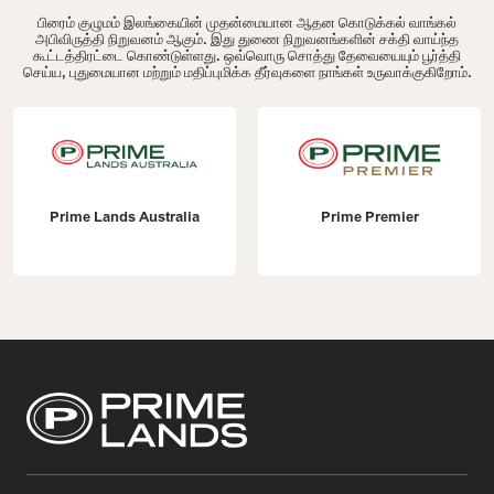
பிரைம் குழுமம் இலங்கையின் முதன்மையான ஆதன கொடுக்கல் வாங்கல்
அபிவிருத்தி நிறுவனம் ஆகும். இது துணை நிறுவனங்களின் சக்தி வாய்ந்த
கூட்டத்திரட்டை கொண்டுள்ளது. ஒவ்வொரு சொத்து தேவையையும் பூர்த்தி
செய்ய, புதுமையான மற்றும் மதிப்புமிக்க தீர்வுகளை நாங்கள் உருவாக்குகிறோம்.
Prime Lands Australia
Prime Premier