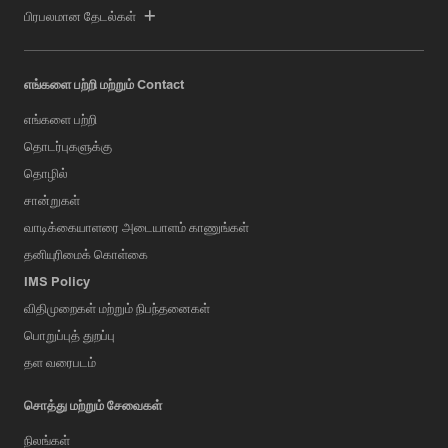
பிரபலமான தேடல்கள்
எங்களை பற்றி மற்றும் Contact
எங்களை பற்றி
தொடர்புகளுக்கு
தொழில்
சான்றுகள்
வாடிக்கையாளரை அடையாளம் காணுங்கள்
தனியுரிமைக் கொள்கை
IMS Policy
விதிமுறைகள் மற்றும் நிபந்தனைகள்
பொறுப்புத் துறப்பு
தள வரைபடம்
சொத்து மற்றும் சேவைகள்
நிலங்கள்