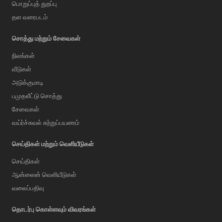
பொறுப்புத் துறப்பு
தள வரைபடம்
சொத்து மற்றும் சேவைகள்
நிலங்கள்
வீடுகள்
அடுக்குமாடி
பமுதலீட்டு சொத்து
சேவைகள்
வய்ர்ச்சுவல் சுற்றுப்பயணம்
செய்திகள் மற்றும் வெளியீடுகள்
செய்திகள்
ஆன்லைன் வெளியீடுகள்
வலைப்பதிவு
AI Assistant
தொடர்பு கொள்ளவும் விவரங்கள்