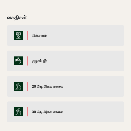
வசதிகள்
மின்சாரம்
குழாய் நீர்
20 அடி அகல சாலை
30 அடி அகல சாலை