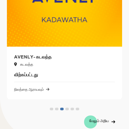
CALLISTO - கடவத
கடவத
1,300,000 LKR
ஒரு பேர்ச்சில் இருந்து
நிலத்தை ஆராயவும்
மேலும் அறிய