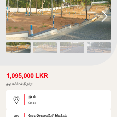
1,095,000 LKR
ஒரு பேர்ச்சில் இருந்து
இடம்
வெபட
நேரடி தொலைபேசி இலக்கம்