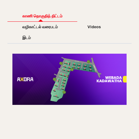
காணி தொகுதித் திட்டம்
வழிகாட்டல் வரைபடம்
Videos
இடம்