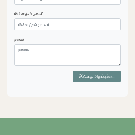
மின்னஞ்சல் முகவரி
தகவல்
இப்போது அனுப்புங்கள்