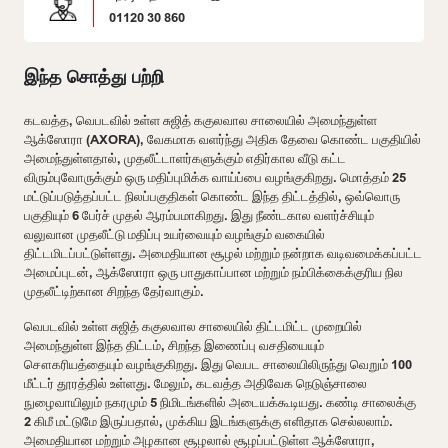
01120 30 860
இந்த சொத்து பற்றி
கடவத்த, வெபடவில் உள்ள சுஜித் ககுலவால சாலையில் அமைந்துள்ள
ஆக்ஸோரா (AXORA), வேகமாக வளர்ந்து அதிக தேவை கொண்ட பகுதியில்
அமைந்துள்ளதால், முதலீட்டாளர்களுக்கும் எதிர்கால வீடு கட்ட
விரும்புவோருக்கும் ஒரு மதிப்புமிக்க வாய்ப்பை வழங்குகிறது. மொத்தம் 25
மட்டுப்படுத்தப்பட்ட நிலப்பகுதிகள் கொண்ட இந்த திட்டத்தில், ஒவ்வொரு
பகுதியும் 6 பேர்ச் முதல் ஆரம்பமாகிறது. இது நீண்டகால வளர்ச்சியும்
வலுவான முதலீட்டு மதிப்பு உயர்வையும் வழங்கும் வகையில்
திட்டமிடப்பட்டுள்ளது. அமைதியான சூழல் மற்றும் நன்றாக வடிவமைக்கப்பட்ட
அமைப்புடன், ஆக்ஸோரா ஒரு பாதுகாப்பான மற்றும் நம்பிக்கைக்குரிய நில
முதலீட்டிற்கான சிறந்த தேர்வாகும்.
வெபடவில் உள்ள சுஜித் ககுலவால சாலையில் திட்டமிட்ட முறையில்
அமைந்துள்ள இந்த திட்டம், சிறந்த இணைப்பு வசதியையும்
சௌகரியத்தையும் வழங்குகிறது. இது வெபட சாலையிலிருந்து வெறும் 100
மீட்டர் தூரத்தில் உள்ளது. மேலும், கடவத்த அதிவேக நெடுஞ்சாலை
நுழைவாயிலும் நகரமும் 5 நிமிடங்களில் அடையக்கூடியது. கண்டி சாலைக்கு
2 கிமீ மட்டுமே இருப்பதால், முக்கிய இடங்களுக்கு எளிதாக செல்லலாம்.
அமைதியான மற்றும் அழகான சூழலால் சூழப்பட்டுள்ள ஆக்ஸோரா,