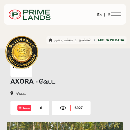
En |
සිං
முகப்பு பக்கம்
நிலங்கள்
AXORA WEBADA
AXORA - வெபட
வெபட
6
6027
நேரலை