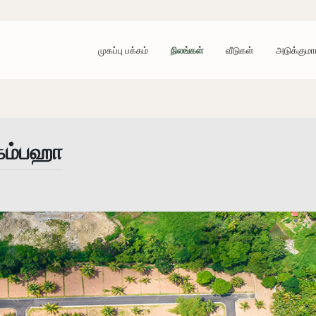
முகப்பு பக்கம்
நிலங்கள்
வீடுகள்
அடுக்குமா
கம்பஹா