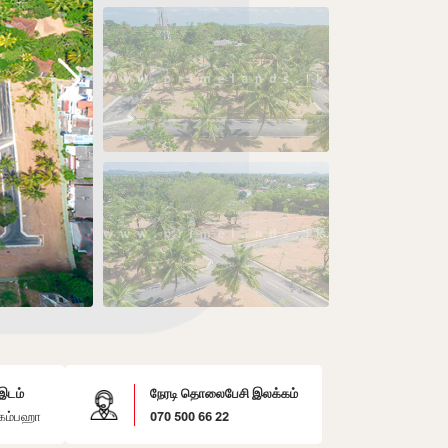
இடம்
நேரடி தொலைபேசி இலக்கம்
கம்பஹா
070 500 66 22