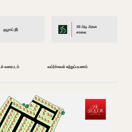
30 அடி அகல
குழாய் நீர்
சாலை
டல் வரைபடம்
வய்ர்ச்சுவல் சுற்றுப்பயணம்