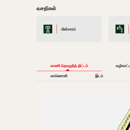
வசதிகள்
மின்சாரம்
காணி தொகுதித் திட்டம்
வழிகாட்
காணொளி
இடம்