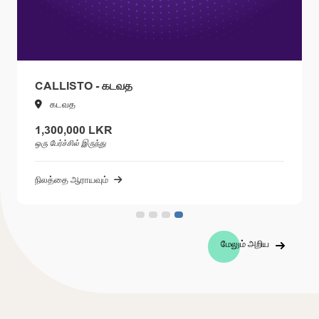
CALLISTO - கடவத
கடவத
1,300,000 LKR
ஒரு பேர்ச்சில் இருந்து
நிலத்தை ஆராயவும்
மேலும் அறிய