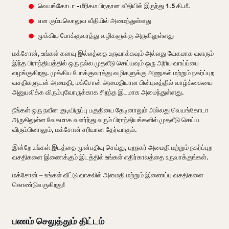
வெயங்கோடா - மீரிகம பிரதான வீதியில் இருந்து 1.5 கி.மீ.
என கும்பலொலுவ வீதியில் அமைந்துள்ளது
முக்கிய போக்குவரத்து வழிகளுக்கு அருகிலுள்ளது
மக்சோன், உங்கள் கனவு இல்லத்தை உருவாக்கவும் அல்லது வேகமாக வளரும்
இந்த பிராந்தியத்தில் ஒரு நல்ல முதலீடு செய்யவும் ஒரு அரிய வாய்ப்பை
வழங்குகிறது. முக்கிய போக்குவரத்து வழிகளுக்கு அணுகல் மற்றும் நகர்ப்புற
வசதிகளுடன் அமைதி, மக்சோன் அமைதியான பின்புலத்தில் வாழ்க்கையை
அனுபவிக்க விரும்புவோருக்காக சிறந்த இடமாக அமைந்துள்ளது.
நீங்கள் ஒரு நவீன குடியிருப்பு பகுதியை தேடினாலும் அல்லது வெயங்கோடா
அருகிலுள்ள வேகமாக வளர்ந்து வரும் பிராந்தியங்களில் முதலீடு செய்ய
விரும்பினாலும், மக்சோன் சரியான தேர்வாகும்.
இன்றே உங்கள் இடத்தை முன்பதிவு செய்து, புறநகர் அமைதி மற்றும் நகர்ப்புற
வசதிகளை இணைக்கும் இடத்தில் உங்கள் எதிர்காலத்தை உருவாக்குங்கள்.
மக்சோன் – உங்கள் வீட்டு வாசலில் அமைதி மற்றும் இணைப்பு வசதிகளை
கொண்டுவருகிறது!
பணம் செலுத்தும் திட்டம்