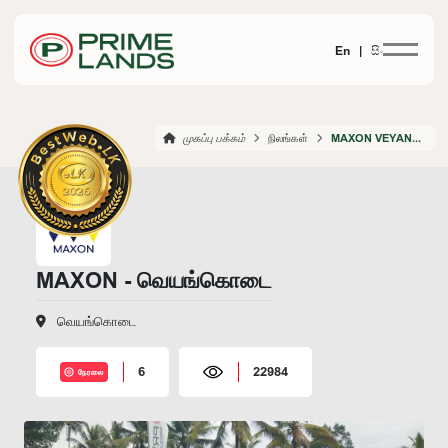
En |
සිං
முகப்பு பக்கம்
நிலங்கள்
MAXON VEYANGODA
MAXON - வெயங்கொடை
வெயங்கொடை
6
22984
நேரலை