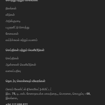
நிலங்கள்
வீடுகள்
அடுக்குமாடி
பமுதலீட்டு சொத்து
சேவைகள்
வய்ர்ச்சுவல் சுற்றுப்பயணம்
செய்திகள் மற்றும் வெளியீடுகள்
செய்திகள்
ஆன்லைன் வெளியீடுகள்
வலைப்பதிவு
AI Assistant
தொடர்பு கொள்ளவும் விவரங்கள்
பிரைம் லேண்ட்ஸ் (பிரைவேட்) லிமிட்டட்
இல. 75, டி. எஸ். சேனாநாயக்க மாவத்தை,, பொரளை, கொழும்பு - 08,
Hi, I'm Prime Bee, Your AI
இலங்கை,
Assistant!
+94 112 699 822