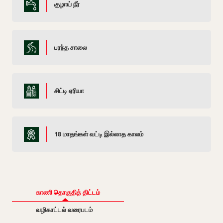
குழாய் நீர்
பரந்த சாலை
சிட்டி ஏரியா
18 மாதங்கள் வட்டி இல்லாத காலம்
காணி தொகுதித் திட்டம்
வழிகாட்டல் வரைபடம்