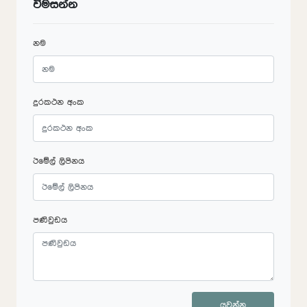
විමසන්න
නම
දුරකථන අංක
ඊමේල් ලිපිනය
පණිවුඩය
යවන්න