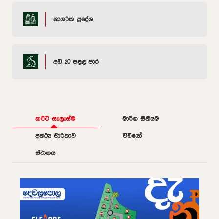
නාගරික ප්‍රදේශ
අඩි 20 පළල පාර
කට්ටි සැලැස්ම
මාර්ග සිතියම
අතථ්‍ය චාරිකාව
වීඩියෝ
ස්ථානය