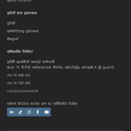
අතථ්‍ය චාරිකාව
පුවත් සහ ප්‍රකාශන
පුවත්
අන්තර්ජාල ප්‍රකාශන
බ්ලොග්
AI Assistant
අමතන්න විස්තර
ප්‍රයිම් ලෑන්ඩ්ස් (පෞද්) සමාගම
Hi, I'm Prime Bee, Your AI
අංක 75, ඩී.එස්. සේනානායක මාවත,, බොරැල්ල, කොළඹ 8, ශ්‍රී ලංකාව,
Assistant!
+94 112 699 822
Tap the Call button above to talk
with me, or simply type your
+94 112 030 890
message below and I'll be happy to
help.
info@primelands.lk
සමාජ මාධ්‍යය හරහා අප හා සම්බන්ධ වන්න: