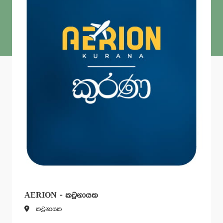
AERION - කටුනායක
කටුනායක