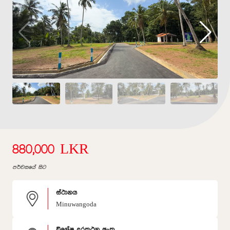
880,000 LKR
පර්චසයේ සිට
ස්ථානය
Minuwangoda
විශේෂ දුරකථන අංක