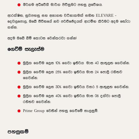
මීරිගම අධිවේගී මාර්ග පිවිසුමට පහසු ප්‍රවේශය.
ආරක්ෂිත, සුවපහසු සහ අනාගත වටිනාකමක් සහිත ELEVARE -
දෙවලපොල, ඔබේ ජීවිතයේ නව පරිච්ඡේදයක් ආරම්භ කිරීමට අදම තෝරා
ගන්න.
අදම ඔබේ බිම් කොටස වෙන්කරවා ගන්න!
ගෙවීම් සැලැස්ම
මුලික ගෙවීම ලෙස 10% ගෙවා ඉතිරිය මාස 40 ඇතුලත ගෙවන්න.
මුලික ගෙවීම ලෙස 25% ගෙවා ඉතිරිය මාස 24 පොලී රහිතව
ගෙවන්න.
මුලික ගෙවීම ලෙස 30% ගෙවා ඉතිරිය වසර 5 ඇතුළත ගෙවන්න.
මුලික ගෙවීම ලෙස 40% ගෙවා ඉතිරිය මාස 06 දක්වා පොලී
රහිතව ගෙවන්න.
Prime Group වෙතින් පහසු ගෙවීමේ සැලසුම්.
පහසුකම්