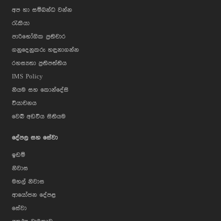
අප හා සම්බන්ධ වන්න
රැකියා
පාරිභෝගික ප්‍රතිචාර
ගනුදෙනුකරු හඳුනාගන්න
රහස්‍යතා ප්‍රතිපත්තිය
IMS Policy
නියම සහ කොන්දේසි
වියාචනය
වෙබ් අඩවිය සිතියම
දේපල සහ සේවා
ඉඩම්
නිවාස
මහල් නිවාස
ආයෝජන දේපළ
සේවා