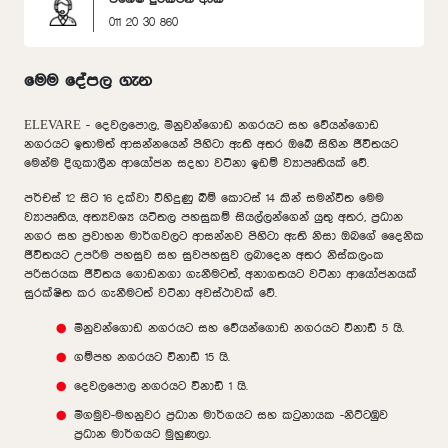
011 20 30 860
මෙම දේපල ගැන
ELEVARE - දෙවලපොල, මිනුවන්ගොඩ නගරයට සහ වේයන්ගොඩ
නගරයට ඉතාමත් ආසන්නයෙන් පිහිටා ඇති අතර ඔබේ සිහින ජීවිතයට
මෙන්ම දිගුකාලීන ආයෝජන සදහා වටිනා ඉඩම් ව්‍යාපෘතියක් වේ.
පර්චස් 12 සිට 16 දක්වා විහිදුණු බිම් කොටස් 14 කින් සමන්විත මෙම
ව්‍යාපෘතිය, අත්‍යවශ්‍ය යටිතල පහසුකම් සියල්ලන්ගෙන් යුතු අතර, ප්‍රධාන
නගර සහ ප්‍රවාහන මාර්ගවලට ආසන්නව පිහිටා ඇති නිසා ඔබගේ දෛනික
ජීවිතයට උපරිම පහසුව සහ සුවපහසුව ලබාදෙන අතර නිස්කලංක
පරිසරයක ජීවිතය ගොඩනගා ගැනීමටත්, අනාගතයට වටිනා ආයෝජනයක්
සුරක්ෂිත කර ගැනීමටත් වටිනා අවස්ථාවක් වේ.
මිනුවන්ගොඩ නගරයට සහ වේයන්ගොඩ නගරයට විනාඩි 5 යි.
ගම්පහ නගරයට විනාඩි 15 යි.
දෙවලපොල නගරයට විනාඩි 1 යි.
මීගමුව-මහනුවර ප්‍රධාන මාර්ගයට සහ කටුනායක -නිට්ටඹුව
ප්‍රධාන මාර්ගයට මුහුණලා.