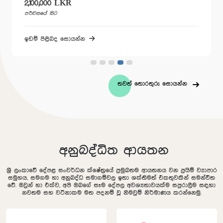
2,100,000 LKR
පර්චසයේ සිට
ඉඩම් පිළිබද සොයන්න
තවත් තොරතුරු සොයන්න
අනුබද්ධිත ආයතන
ශ්‍රී ලංකාවේ දේපළ සංවර්ධන ක්ෂේත්‍රයේ ප්‍රමුඛතම ආයතනය වන ප්‍රයිම් ව්‍යාපාර
සමුහය, සමගම හා අනුබද්ධ සමාගම්වල ඉතා ශක්තිමත් එකතුවකින් සමන්විත
වේ. ඔවුන් හා එක්ව, අපි ඔබගේ සෑම දේපල අවශ්‍යතාවයක්ම සපුරාලීම සඳහා
නවතම සහ වටිනාකම මත පදනම් වූ නිමවුම් නිර්මාණය කරන්නෙමු.