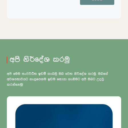
අපි නිර්දේශ කරමු
අපි මෙම සංවර්ධිත ඉඩම් කැබලි ඔබ වෙත නිර්දේශ කරමු. ඔබගේ
අවශ්‍යතාවයට ගැලපෙනම ඉඩම සොයා ගැනීමට අපි ඔබට උදවු
කරන්නෙමු!