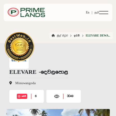
En |
தமி
මුල් පිටුව
ඉඩම්
ELEVARE DEWALAPOLA
ELEVARE -දෙවලපොළ
Minuwangoda
6
3049
සජීවී