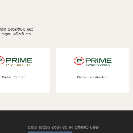
නුබද්ධ සමාගම්වල ඉතා
ලීම සඳහා නවතම සහ
Prime Premier
Prime Construction
සමාජ මාධ්‍යය හරහා අප හා සම්බන්ධ වන්න: