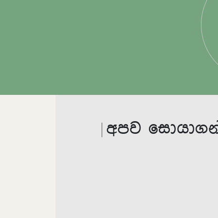
අපව සොයාගන