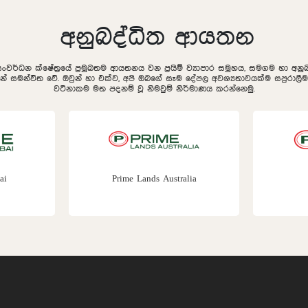
අනුබද්ධිත ආයතන
සංවර්ධන ක්ෂේත්‍රයේ ප්‍රමුඛතම ආයතනය වන ප්‍රයිම් ව්‍යාපාර සමුහය, සමගම හා අ
ින් සමන්විත වේ. ඔවුන් හා එක්ව, අපි ඔබගේ සෑම දේපල අවශ්‍යතාවයක්ම සපුරා
වටිනාකම මත පදනම් වූ නිමවුම් නිර්මාණය කරන්නෙමු.
ai
Prime Lands Australia