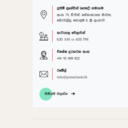
ප්‍රයිම් ලෑන්ඩ්ස් (පෞද්) සමාගම
අංක 75, ඩී.එස්. සේනානායක මාවත,
බොරැල්ල, කොළඹ 8, ශ්‍රී ලංකාව
කාර්යාල වේලාවන්
8.30 AM to 8.00 PM
විශේෂ දුරකථන අංක
+94 112 699 822
ඊමේල්
info@primelands.lk
සිතියම බලන්න