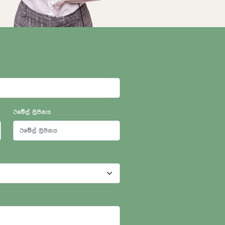
ඊමේල් ලිපිනය