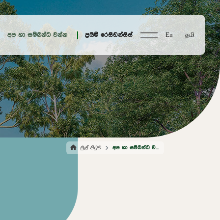
අප හා සම්බන්ධ වන්න
ප්‍රයිම් රෙසිඩන්සීස්
En |
தமி
මුල් පිටුව
අප හා සම්බන්ධ වන්න