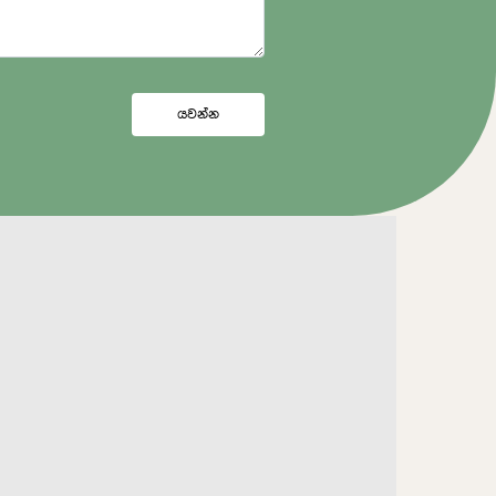
යවන්න