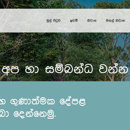
මුල් පිටුව
ඉඩම්
නිවාස
මහල් නිවාස
අප හා සම්බන්ධ වන්න
සහ ගුණාත්මක දේපළ
ා දෙන්නෙමු.