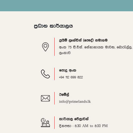
ප්‍රධාන කාර්යාලය
ප්‍රයිම් ලෑන්ඩ්ස් (පෞද්) සමාගම
අංක 75 ඩී.එස්. සේනානායක මාවත, බොරැල්ල, ක
ලංකාව
පොදු අංක
+94 112 699 822
ඊමේල්
info@primelands.lk
කාර්යාල වේලාවන්
දිනපතා : 8.30 AM to 8.00 PM