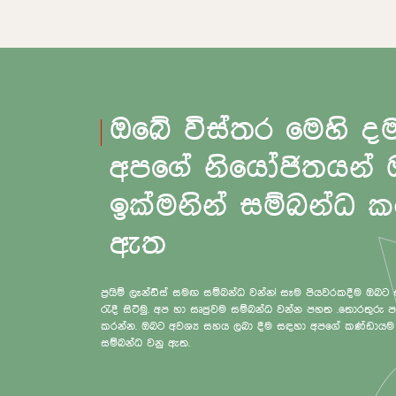
ඔබේ විස්තර මෙහි ද
අපගේ නියෝජිතයන්
ඉක්මනින් සම්බන්ධ 
ඇත
ප්‍රයිම් ලෑන්ඩ්ස් සමඟ සම්බන්ධ වන්න! සෑම පියවරකදීම ඔබට
රැදී සිටිමු. අප හා සෘජුවම සම්බන්ධ වන්න පහත .තොරතුරු පත්
කරන්න. ඔබට අවශ්‍ය සහය ලබා දීම සඳහා අපගේ කණ්ඩායම 
සම්බන්ධ වනු ඇත.