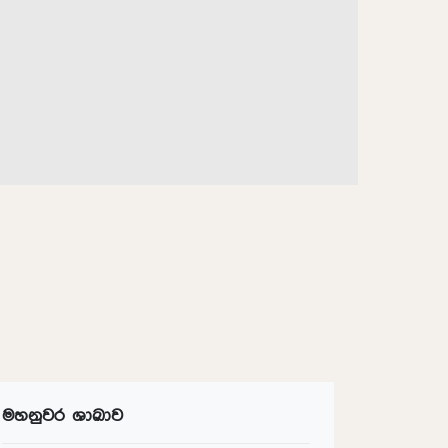
මහනුවර ශාඛාව