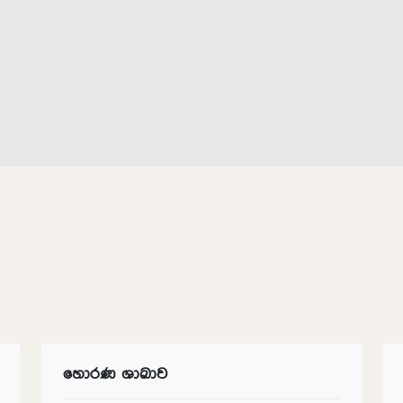
හොරණ ශාඛාව