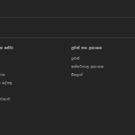
හ සේවා
පුවත් සහ ප්‍රකාශන
පුවත්
අන්තර්ජාල ප්‍රකාශන
වාස
බ්ලොග්
 දේපළ
ාරිකාව