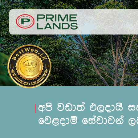
අපි වඩාත් ඵලදායී 
වෙළදාම් සේවාවන් ලබ