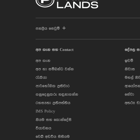
ජනප්‍රිය සෙවුම්
අප ගැන සහ Contact
දේපල ස
අප ගැන
ඉඩම්
අප හා සම්බන්ධ වන්න
නිවාස
රැකියා
මහල් නි
පාරිභෝගික ප්‍රතිචාර
ආයෝජන
ගනුදෙනුකරු හඳුනාගන්න
සේවා
රහස්‍යතා ප්‍රතිපත්තිය
අතථ්‍ය ච
IMS Policy
නියම සහ කොන්දේසි
වියාචනය
වෙබ් අඩවිය සිතියම