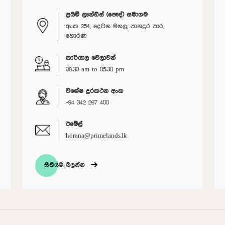
ප්‍රයිම් ලෑන්ඩ්ස් (පෞද්) සමාගම
අංක 254, දෙවන මහල, පානදුර පාර,
හොරණ
කාර්යාල වේලාවන්
08:30 am to 05:30 pm
විශේෂ දුරකථන අංක
+94 342 267 400
ඊමේල්
horana@primelands.lk
සිතියම බලන්න