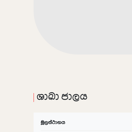
ශාඛා ජාලය
මූලස්ථානය