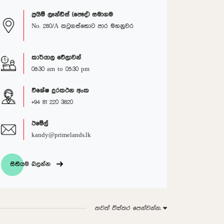
ප්‍රයිම් ලෑන්ඩ්ස් (පෞද්) සමාගම
No. 280/A කටුගස්තොට පාර මහනුවර
කාර්යාල වේලාවන්
08:30 am to 05:30 pm
විශේෂ දුරකථන අංක
+94 81 220 3820
ඊමේල්
kandy@primelands.lk
සිතියම බලන්න
තවත් විස්තර පෙන්වන්න.