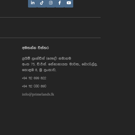
AI Assistant
අමතන්න විස්තර
ප්‍රයිම් ලෑන්ඩ්ස් (පෞද්) සමාගම
Hi, I'm Prime Bee, Your AI
අංක 75, ඩී.එස්. සේනානායක මාවත,, බොරැල්ල,
Assistant!
Tap the Call button above to talk
කොළඹ 8, ශ්‍රී ලංකාව,
with me, or simply type your
+94 112 699 822
message below and I'll be happy to
help.
+94 112 030 890
info@primelands.lk