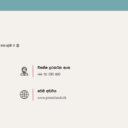
ොළඹ 8 ශ්‍රී
විශේෂ දුරකථන අංක
+94 112 030 890
වෙබ් අඩවිය
www.primelands.lk