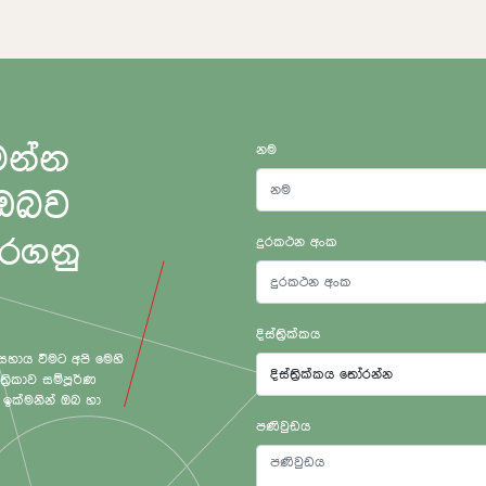
මන්න
නම
 ඔබව
කරගනු
දුරකථන අංක
දිස්ත්‍රික්කය
 සහාය වීමට අපි මෙහි
‍රිකාව සම්පූර්ණ
ඉක්මනින් ඔබ හා
පණිවුඩය