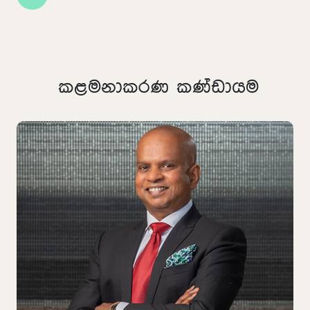
කළමනාකරණ කණ්ඩායම