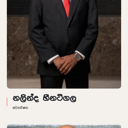
නලින්ද හීනටිගල
අධ්‍යක්ෂක