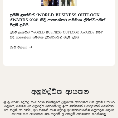
 BUSINESS OUTLOOK
PRIME GROUP සමාගම ‘Sri L
ර සම්මාන ද්විත්වයකින්
Brand Award 2024’ යන ගෞර
පිදුම් ලබා ඇත.
SS OUTLOOK AWARDS 2024’
වැඩි විස්තර
පිදුම් ලබයි
අනුබද්ධිත ආයතන
ශ්‍රී ලංකාවේ දේපළ සංවර්ධන ක්ෂේත්‍රයේ ප්‍රමුඛතම ආයතනය වන ප්‍රයිම් ව්‍යාපාර
සමුහය, සමගම හා අනුබද්ධ සමාගම්වල ඉතා ශක්තිමත් එකතුවකින් සමන්විත
වේ. ඔවුන් හා එක්ව, අපි ඔබගේ සෑම දේපල අවශ්‍යතාවයක්ම සපුරාලීම සඳහා
නවතම සහ වටිනාකම මත පදනම් වූ නිමවුම් නිර්මාණය කරන්නෙමු.