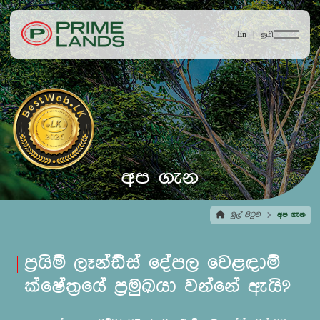
En |
தமி
අප ගැන
මුල් පිටුව
අප ගැන
ප්‍රයිම් ලෑන්ඩ්ස් දේපල වෙළඳාම්
ක්ෂේත්‍රයේ ප්‍රමුඛයා වන්නේ ඇයි?