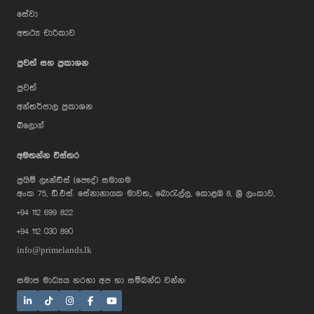
සේවා
අතථ්‍ය චාරිකාව
පුවත් සහ ප්‍රකාශන
පුවත්
අන්තර්ජාල ප්‍රකාශන
බ්ලොග්
AI Assistant
අමතන්න විස්තර
ප්‍රයිම් ලෑන්ඩ්ස් (පෞද්) සමාගම
Hi, I'm Prime Bee, Your AI
අංක 75, ඩී.එස්. සේනානායක මාවත,, බොරැල්ල, කොළඹ 8, ශ්‍රී ලංකාව,
Assistant!
+94 112 699 822
Tap the Call button above to talk
with me, or simply type your
+94 112 030 890
message below and I'll be happy to
help.
info@primelands.lk
සමාජ මාධ්‍යය හරහා අප හා සම්බන්ධ වන්න: