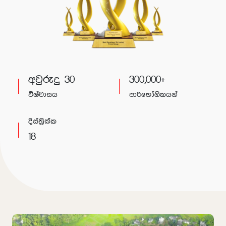
අවුරුදු 30
300,000+
විශ්වාසය
පාරිභෝගිකයන්
දිස්ත්‍රික්ක
18