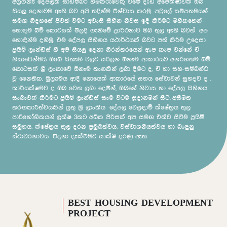
අග්‍රගන්‍ය දේපලක සාඩම්බර හිමිකරුවෙකු වීමේ දැඩි අපේක්ෂාවක් ඔබ
සියලු දෙනාටම ඇති බව අපි තදින්ම විශ්වාස කරමු. පවුලේ සමීපතමයන්
සමඟ නිදහසේ ජීවත් වීමට අවැසි සිහින නිවස ඉදි කිරීමට මිහිකතෙන්
හොඳම බිම් කොටසක් මිලදී ගැනීමේ ප්‍රාර්ථනාව ඔබ තුල ඇති බවත් අප
හොඳින්ම දනිමු. එම දේපල සිහිනය යථාර්ථයක් බවට පත් කිරීම උදෙසා
ප්‍රයිම් ලෑන්ඩ්ස් හී අපි සියලු දෙනා නිරන්තරයෙන් ඇප කැප වන්නේ ඒ
නිසාවෙන්මයි. ඔබේ සිතැඟි වලට සරිලන ඕනෑම ආකාරයට අනර්ගතම බිම්
කොටසක් ශ්‍රී ලංකාවේ ඕනෑම තැනකින් ලබා දීමට ද, ඒ හා සහ-සම්බන්ධ
වූ නෛතික, මුල්‍යමය ආදී නොයෙක් ආකාරයේ සහය සේවාවන් සුහදව ද ,
කාර්යක්ෂමව ද ඔබ වෙත ලබා දෙමින්, ඔබගේ නිවාස හා දේපල සිහිනය
සැබෑවක් කිරීමට ප්‍රයිම් ලෑන්ඩ්ස් සෑම විටම සූදානමින් සිටී. අසීමිත
තරඟකාරීත්වයකින් යුතු ශ්‍රී ලාංකිය දේපල වෙළඳාම් ක්ෂේත්‍රය තුල
පාරිභෝගිකයන් ලක්ෂ 3කට අධික පිරිසක් අප සමඟ එක්ව සිටීම ප්‍රයිම්
සමුහය, ක්ෂේත්‍රය තුල දරන ප්‍රමුඛත්වය, විස්වාශනියත්වය හා බැඳුනු
ස්ථාවරභාවය විදහා දැක්වීමට සාක්ෂි දරණු ඇත.
GREAT PLACE TO WORK
Prime Group has been rated as one of the 25 Great