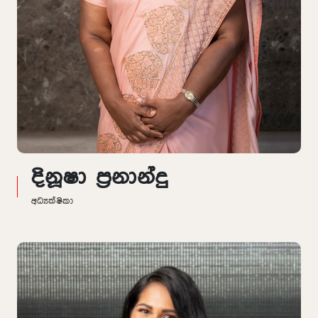
දිනූෂා ප්‍රනාන්දු
අධ්‍යක්ෂිකා