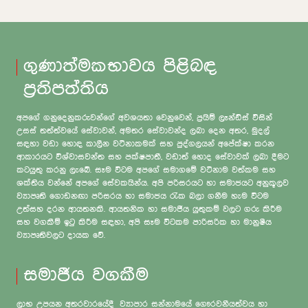
ගුණාත්මකභාවය පිළිබඳ
ප්‍රතිපත්තිය
අපගේ ගනුදෙනුකරුවන්ගේ අවශයතා වෙනුවෙන්, ප්‍රයිම් ලෑන්ඩ්ස් විසින්
උසස් තත්ත්වයේ සේවාවන්, අමතර සේවාවන්ද ලබා දෙන අතර, මුදල්
සඳහා වඩා හොඳ කාලීන වටිනාකමක් සහ පුද්ගලයන් අපේක්ෂා කරන
ආකාරයට විශ්වාසවන්ත සහ පක්ෂපාතී, වඩාත් හොද සේවාවක් ලබා දීමට
කටයුතු කරනු ලැබේ. සෑම විටම අපගේ සමාගමේ වටිනාම වත්කම සහ
ශක්තිය වන්නේ අපගේ සේවකයින්ය. අපි පරිසරයට හා සමාජයට අනුකූලව
ව්‍යාපෘති ගොඩනඟා පරිසරය හා සමාජය රැක බලා ගනීම හැම විටම
උත්සහ දරන ආයතනකි. ආයතනික හා සමාජීය යුතුකම් වලට ගරු කිරීම
සහ වගකීම් ඉටු කිරීම සඳහා, අපි සෑම විටකම පාරිසරික හා මානුෂීය
ව්‍යාපෘතිවලට දායක වේ.
සමාජීය වගකීම
ලාභ උපයන අතරවාරයේදී ව්‍යාපාර සන්නාමයේ ගෞරවනීයත්වය හා