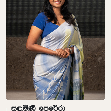
සඳමිණී පෙරේරා