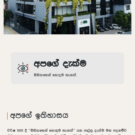
අපගේ දැක්ම
මිහිකතෙන් හොදම තැනක්.
අපගේ ඉතිහාසය
වර්ෂ 1995 දී “මිහිකතෙන් හොඳම තැනක්” යන පෘථුල දැක්ම මත පදනම්ව