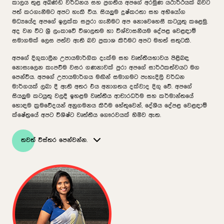
කාලය තුළ අඛණ්ඩ වර්ධනය සහ ප්‍රගතිය අපගේ අරමුණ යථාර්ථයක් බවට
පත් කරගැනීමට අපට හැකි විය. සියලුම දුෂ්කරතා සහ අභියෝග
මධ්‍යයේද අපගේ ඉලක්ක සපුරා ගැනීමට අප නොවෙහෙසී කටයුතු කළෙමු.
අද වන විට ශ්‍රී ලංකාවේ විශාලතම හා විශ්වාසනීයම දේපළ වෙළඳාම්
සමාගමක් ලෙස පත්ව ඇති බව ප්‍රකාශ කිරීමට අපට මහත් සතුටකි.
අපගේ දිගුකාලීන උපායමාර්ගික දැක්ම සහ වෘත්තීයභාවය පිළිබඳ
නොසැලෙන කැපවීම වසර ගණනාවක් පුරා අපගේ සාර්ථකත්වයට මග
පෙන්වීය. අපගේ උපායමාර්ගය මඟින් සමාගමට පැහැදිලි වර්ධන
මාර්ගයක් ලබා දී ඇති අතර එය අනාගතය දක්වාද දිගු වේ. අපගේ
සියලුම කටයුතු වලදී ඉහළම වෘත්තීය ආචාරධර්ම සහ කර්මාන්තයේ
හොඳම ක්‍රමවේදයන් අනුගමනය කිරීම හේතුවෙන්, දේශීය දේපළ වෙළඳාම්
ක්ෂේත්‍රයේ අපට විශිෂ්ට වෘත්තීය ගෞරවයක් හිමිව ඇත.
තවත් විස්තර පෙන්වන්න.