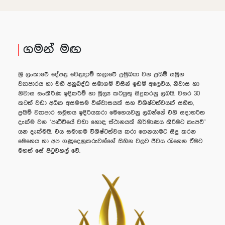
ගමන් මඟ
ශ්‍රී ලංකාවේ දේපළ වෙළඳාම් කලාවේ ප්‍රමුඛයා වන ප්‍රයිම් සමූහ
ව්‍යාපාරය හා එහි අනුබද්ධ සමාගම් විසින් ඉඩම් අලෙවිය, නිවාස හා
නිවාස සංකීර්ණ ඉදිකරීම් හා මූල්‍ය කටයුතු සිදුකරනු ලබයි. වසර 30
කටත් වඩා අධික අසමසම විශ්වාසයක් සහ විශිෂ්ටත්වයක් සහිත,
ප්‍රයිම් ව්‍යාපාර සමූහය ඉදිරියකරා මෙහෙයවනු ලබන්නේ එහි සදාහරිත
දැක්ම වන ‘පෘථිවියේ වඩා හොඳ ස්ථානයක් නිර්මාණය කිරීමට කැපවී’
යන දැක්මයි. එය සමාගම විශිෂ්ටත්වය කරා ගෙනයාමට සිදු කරන
මෙහෙය හා අප ගණුදෙනුකරුවන්ගේ සිහින වලට ජීවය රැගෙන ඒමට
මහත් සේ පිටුවහල් වේ.