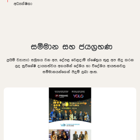
අධ්‍යක්ෂිකා
සම්මාන සහ ජයග්‍රහණ
ප්‍රයිම් ව්‍යාපාර සමූහය වන අප, දේපළ වෙළදාම් ක්ෂේත්‍රය තුළ අප සිදු කරන
ලද සුවිශේෂී දායකත්වය අගයමින් දේශීය හා විදේශීය ආයතනවල
සම්මානයන්ගෙන් පිදුම් ලබා ඇත.