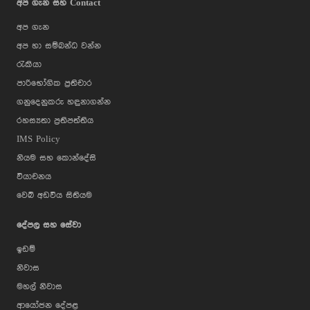
අප ගැන සහ Contact
අප ගැන
අප හා සම්බන්ධ වන්න
රැකියා
පාරිභෝගික ප්‍රතිචාර
ගනුදෙනුකරු හඳුනාගන්න
රහස්‍යතා ප්‍රතිපත්තිය
IMS Policy
නියම සහ කොන්දේසි
වියාචනය
වෙබ් අඩවිය සිතියම
දේපල සහ සේවා
ඉඩම්
නිවාස
මහල් නිවාස
ආයෝජන දේපළ