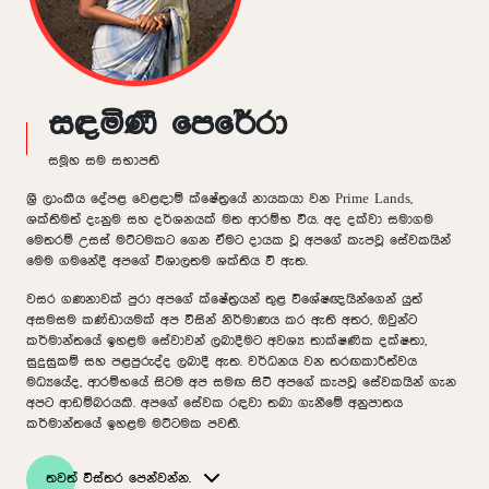
සඳමිණී පෙරේරා
සමූහ සම සභාපති
ශ්‍රී ලාංකීය දේපළ වෙළඳාම් ක්ෂේත්‍රයේ නායකයා වන Prime Lands,
ශක්තිමත් දැනුම සහ දර්ශනයක් මත ආරම්භ විය. අද දක්වා සමාගම
මෙතරම් උසස් මට්ටමකට ගෙන ඒමට දායක වූ අපගේ කැපවූ සේවකයින්
මෙම ගමනේදී අපගේ විශාලතම ශක්තිය වී ඇත.
වසර ගණනාවක් පුරා අපගේ ක්ෂේත්‍රයන් තුළ විශේෂඥයින්ගෙන් යුත්
අසමසම කණ්ඩායමක් අප විසින් නිර්මාණය කර ඇති අතර, ඔවුන්ට
කර්මාන්තයේ ඉහළම සේවාවන් ලබාදීමට අවශ්‍ය තාක්ෂණික දක්ෂතා,
සුදුසුකම් සහ පළපුරුද්ද ලබාදී ඇත. වර්ධනය වන තරඟකාරීත්වය
මධ්‍යයේද, ආරම්භයේ සිටම අප සමඟ සිටි අපගේ කැපවූ සේවකයින් ගැන
අපට ආඩම්බරයකි. අපගේ සේවක රඳවා තබා ගැනීමේ අනුපාතය
කර්මාන්තයේ ඉහළම මට්ටමක පවතී.
තවත් විස්තර පෙන්වන්න.