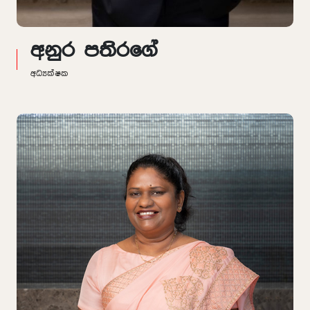
අනුර පතිරගේ
අධ්‍යක්ෂක