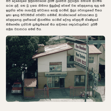
සිව් දෙනෙකුගේ මූලිකත්වයෙන් ප්‍රයිම් ලෑන්ඩ්ස් පුද්ගලික සමාගම ආරම්භ
කරන ලදී. ගත වූ දශක කිහිපය මුලුල්ලේ වෙනස් වන වෙළඳපොල තුල තම
ඉලක්ක වෙත පැහැදිලි අවධානය යොමු කරමින්, මුල්‍ය පරිපාලනයේ විනය
ඉතා ඉහල මට්ටමකින් පවත්වා ගනිමින්, නිරන්තරයෙන් නව්‍යකරණය වූ
වෙළඳපොල ප්‍රවේශයන් ක්‍රියාත්මක කරමින් දේපල වෙළඳාම් ක්ෂේත්‍රයේ
හිනිපෙත්ත දක්වාම ක්‍රමක්‍රමයෙන් සිය ආදිපත්‍ය පතුරුවාලන්නට ප්‍රයිම්
සමූහ ව්‍යාපාරය සමත් විය.