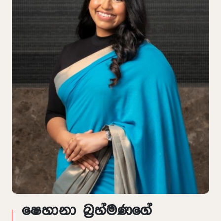
ෂෙහානා බ්‍රහ්මණගේ