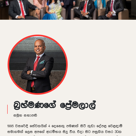
බ්‍රහ්මණගේ ප්‍රේමලාල්
සමූහ සභාපති
1995 වසරේදී සේවකයින් 4 දෙනෙකු පමණක් සිටි කුඩා දේපළ වෙළඳාම්
සමාගමක් ලෙස අපගේ ආරම්භය සිදු විය. එදා සිට පසුගිය වසර 30ක