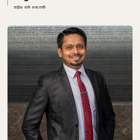
සමූහ සම සභාපති