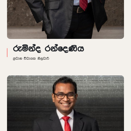
රුමින්ද රන්දෙණිය
ප්‍රධාන විධායක නිලධාරී