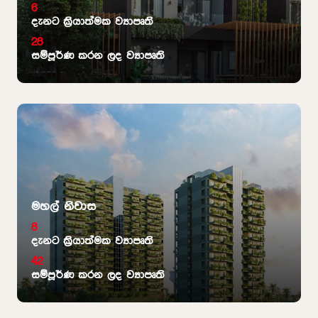
6
දැනට ක්‍රියාත්මක ව්‍යාපෘති
28
සම්පූර්ණ කරන ලද ව්‍යාපෘති
මහල් නිවාස
8
දැනට ක්‍රියාත්මක ව්‍යාපෘති
42
සම්පූර්ණ කරන ලද ව්‍යාපෘති