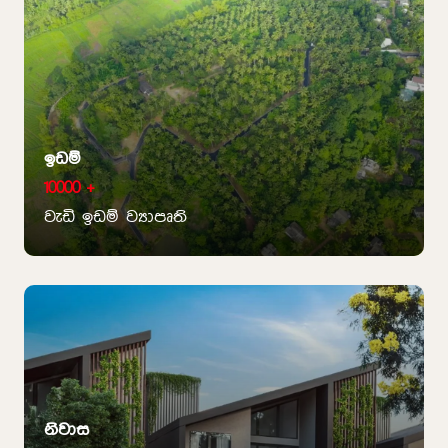
ඉඩම්
10000 +
වැඩි ඉඩම් ව්‍යාපෘති
නිවාස