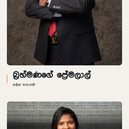
බ්‍රහ්මණගේ ප්‍රේමලාල්
සමූහ සභාපති