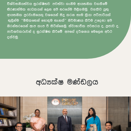
විශ්වසනීයත්වය සුරක්ෂිතව පවත්වා ගැනීම ආයතනික වගකීමේ
තීරණාත්මක සාධකයන් ලෙස අපි තරයේම පිළිගනිමු. වගකිව යුතු
ආයතනික පුරවැසියෙකු වශයෙන් සිදු කරන සෑම ක්‍රියා පටිපාටියක්
තුලින්ම “මිහිකතෙන් හොඳම තැනක්” නිර්මාණය කිරීම උදෙසා අපි
නිරන්තරයෙන් ඇප කැප වී සිටින්නෙමු. ස්වාභාවික පරිසරය ද, ප්‍රජාව ද,
පාර්ශවකරුවන් ද සුරක්ෂිත කිරීමේ අපගේ දර්ශනය මෙලෙස අර්ථ
දක්වමු.
අධ්‍යක්ෂ මණ්ඩලය