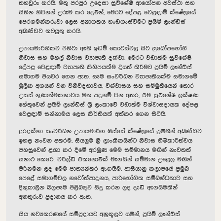
තහවුරු කරයි. මතු පරපුර උදෙසා සුවිශේෂී ආයෝජන අවස්ථා සහ
සිහින නිවහන් උරුම කර දෙමින්, මෙරට දේපළ වෙළඳාම් ක්ෂේත්‍රයේ
පෙරගමන්කරුවා ලෙස අනාගතය හැඩගැස්වීමට ප්‍රයිම් ලෑන්ඩ්ස්
අඛණ්ඩව කටයුතු කරයි.
උපායමාර්ගිකව පිහිටා ඇති ඉඩම් කොටස්වල සිට සුඛෝපභෝගී
නිවාස සහ මහල් නිවාස ව්‍යාපෘති දක්වා, මෙරට වඩාත්ම සුවිශේෂී
දේපළ වෙළඳාම් ව්‍යාපෘති කිහිපයක්ම දියත් කිරීමට ප්‍රයිම් ලෑන්ඩ්ස්
සමාගම පියවර ගෙන ඇත. සෑම සංවර්ධන ව්‍යාපෘතියක්ම සමාගමේ
මූලික අගයන් වන විනිවිදභාවය, විශ්වාසය සහ සම්මුතියෙන් තොර
උසස් ගුණාත්මකභාවය මත පදනම් වන අතර, එම සුවිශේෂී ලක්ෂණ
හේතුවෙන් ප්‍රයිම් ලෑන්ඩ්ස් ශ්‍රී ලංකාවේ වඩාත්ම විශ්වාසදායක දේපළ
වෙළඳාම් සන්නාමය ලෙස කීර්තියක් අත්කර ගෙන සිටියි.
දුරදක්නා සංවර්ධන උපායමාර්ග ඔස්සේ ක්ෂේත්‍රයේ ප්‍රමිතීන් අඛණ්ඩව
ඉහළ නංවන අතරම, සියලුම ශ්‍රී ලාංකිකයින්ට නිවාස හිමිකාරිත්වය
පහසුවෙන් ළඟා කර දීමේ අරමුණ මෙම සම්මානය මඟින් නැවතත්
සනාථ කෙරේ. වර්ල්ඩ් එකනොමික් මැගසින් සම්මාන උළෙල මඟින්
පිරිනමන ලද මෙම ජාත්‍යන්තර ඇගයීම, ආසියානු කලාපයේ ප්‍රමුඛ
පෙළේ සමාගම්වල නවෝත්පාදනය, පාරිභෝගික සම්බන්ධතාව සහ
දිගුකාලීන බලපෑම පිළිබඳව සිදු කරන ලද දැඩි ඇගයීමකින්
අනතුරුව ප්‍රදානය කර ඇත.
සිය නව්‍යකරණයේ සම්ප්‍රදායට අනුකූලව යමින්, ප්‍රයිම් ලෑන්ඩ්ස්