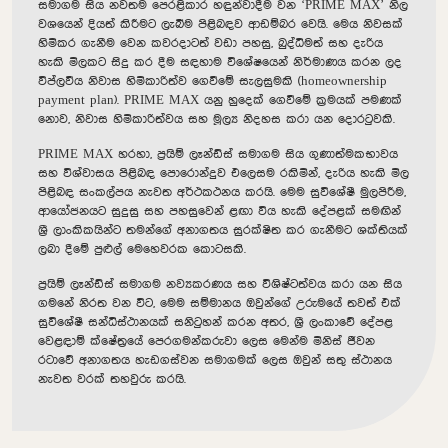
සමාගම සිය නවතම පෙරළිකාර හඳුන්වාදීම වන ‘PRIME MAX’ නිල
වශයෙන් දියත් කිරීමට ලැබීම පිළිබඳව ආඩම්බර වෙයි. මෙය නිවසක්
හිමිකර ගැනීම වෙන කවරදාටත් වඩා පහසු, බුද්ධිමත් සහ දැරිය
හැකි මිලකට සිදු කර දීම සඳහාම විශේෂයෙන් නිර්මාණය කරන ලද
විප්ලවීය නිවාස හිමිකාරිත්ව ගෙවීමේ සැලසුමකි (homeownership
payment plan). PRIME MAX යනු හුදෙක් ගෙවීමේ ක්‍රමයක් පමණක්
නොව, නිවාස හිමිකාරිත්වය සහ මූල්‍ය නිදහස කරා යන දොරටුවකි.
PRIME MAX හරහා, ප්‍රයිම් ලෑන්ඩ්ස් සමාගම සිය ගුණාත්මකභාවය
සහ විශ්වාසය පිළිබඳ පොරොන්දුව එලෙසම රකිමින්, දැරිය හැකි මිල
පිළිබඳ සංකල්පය නැවත අර්ථකථනය කරයි. මෙම සුවිශේෂී මුලපිරීම,
ආයෝජනයට සුදුසු සහ පහසුවෙන් ළඟා විය හැකි දේපළක් සමඟින්
ශ්‍රී ලාංකිකයින්ට තමන්ගේ අනාගතය සුරක්ෂිත කර ගැනීමට ශක්තියක්
ලබා දීමේ පුළුල් මෙහෙවරක කොටසකි.
ප්‍රයිම් ලෑන්ඩ්ස් සමාගම නව්‍යකරණය සහ විශිෂ්ටත්වය කරා යන සිය
ගමනේ නිරත වන විට, මෙම සම්මානය ඔවුන්ගේ උරුමයේ තවත් එක්
සුවිශේෂී සන්ධිස්ථානයක් සනිටුහන් කරන අතර, ශ්‍රී ලංකාවේ දේපළ
වෙළඳාම් ක්ෂේත්‍රයේ පෙරගමන්කරුවා ලෙස මෙන්ම මිනිස් ජීවන
රටාවේ අනාගතය හැඩගස්වන සමාගමක් ලෙස ඔවුන් සතු ස්ථානය
නැවත වරක් තහවුරු කරයි.