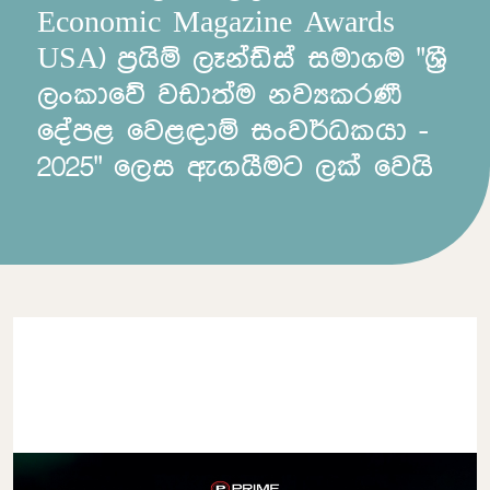
Economic Magazine Awards
USA) ප්‍රයිම් ලෑන්ඩ්ස් සමාගම "ශ්‍රී
ලංකාවේ වඩාත්ම නව්‍යකරණී
දේපළ වෙළඳාම් සංවර්ධකයා -
2025" ලෙස ඇගයීමට ලක් වෙයි