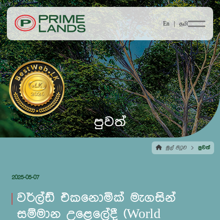
En |
தமி
පුවත්
මුල් පිටුව
පුවත්
2025-05-07
වර්ල්ඩ් එකනොමික් මැගසින්
සම්මාන උළෙලේදී (World