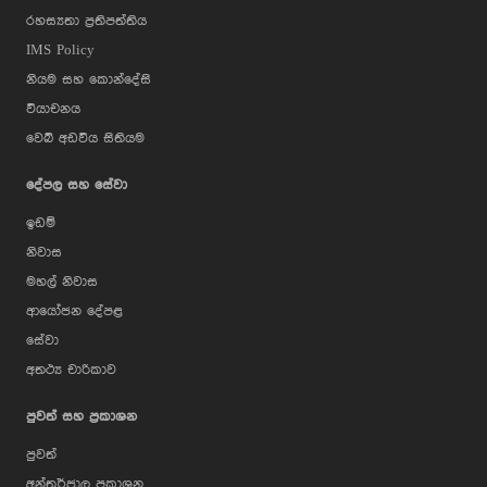
රහස්‍යතා ප්‍රතිපත්තිය
IMS Policy
නියම සහ කොන්දේසි
වියාචනය
වෙබ් අඩවිය සිතියම
දේපල සහ සේවා
ඉඩම්
නිවාස
මහල් නිවාස
ආයෝජන දේපළ
සේවා
අතථ්‍ය චාරිකාව
පුවත් සහ ප්‍රකාශන
පුවත්
අන්තර්ජාල ප්‍රකාශන