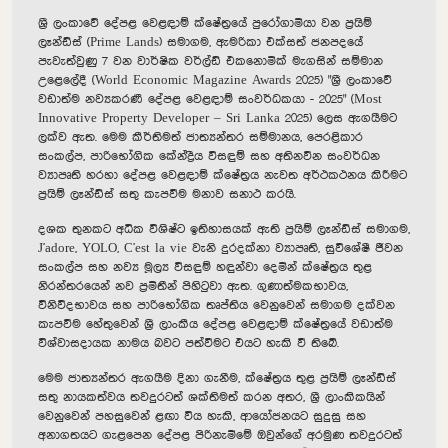
ශ්‍රී ලංකාවේ දේපළ වෙළඳාම් ක්ෂේත්‍රයේ පුරෝගාමියා වන ප්‍රයිම්
ලෑන්ඩ්ස් (Prime Lands) සමාගම, ඇමරිකා එක්සත් ජනපදයේ
පැවැත්වුණු 7 වන වාර්ෂික වර්ල්ඩ් එකනොමික් මැගසින් සම්මාන
උළෙලේදී (World Economic Magazine Awards 2025) "ශ්‍රී ලංකාවේ
වඩාත්ම නව්‍යකරණී දේපළ වෙළඳාම් සංවර්ධකයා - 2025" (Most
Innovative Property Developer – Sri Lanka 2025) ලෙස ඇගයීමට
ලක්ව ඇත. මෙම කීර්තිමත් ජාත්‍යන්තර සම්මානය, පෙරළිකාර
සංකල්ප, පාරිභෝගික කේන්ද්‍රීය විසඳුම් සහ අතිනවීන සංවර්ධන
ව්‍යාපෘති හරහා දේපළ වෙළඳාම් ක්ෂේත්‍රය නැවත අර්ථකථනය කිරීමට
ප්‍රයිම් ලෑන්ඩ්ස් සතු කැපවීම මනාව සනාථ කරයි.
දශක තුනකට අධික විශිෂ්ට ඉතිහාසයක් ඇති ප්‍රයිම් ලෑන්ඩ්ස් සමාගම,
J'adore, YOLO, C'est la vie වැනි දුරදක්නා ව්‍යාපෘති, සුවිශේෂී ජීවන
සංකල්ප සහ නව්‍ය මූල්‍ය විසඳුම් හඳුන්වා දෙමින් ක්ෂේත්‍රය තුළ
නිරන්තරයෙන් නව ප්‍රමිතීන් පිහිටුවා ඇත. ගුණාත්මකභාවය,
විනිවිදභාවය සහ පාරිභෝගික තෘප්තිය වෙනුවෙන් සමාගම දක්වන
කැපවීම හේතුවෙන් ශ්‍රී ලාංකීය දේපළ වෙළඳාම් ක්ෂේත්‍රයේ වඩාත්ම
විශ්වාසදායක නාමය බවට පත්වීමට එයට හැකි වී තිබේ.
මෙම ජාත්‍යන්තර ඇගයීම දිනා ගැනීම, ක්ෂේත්‍රය තුළ ප්‍රයිම් ලෑන්ඩ්ස්
සතු නායකත්වය තවදුරටත් ශක්තිමත් කරන අතර, ශ්‍රී ලාංකිකයින්
වෙනුවෙන් පහසුවෙන් ළඟා විය හැකි, ආයෝජනයට සුදුසු සහ
අනාගතයට ගැළපෙන දේපළ පිරිනැමීමේ ඔවුන්ගේ අරමුණ තවදුරටත්