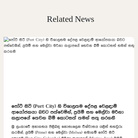
Related News
පෝට් සිටි (Port City) හි විශාලතම දේපළ වෙළඳාම්
ආයෝජකයා බවට පත්වෙමින්, ප්‍රයිම් සහ මෙල්වා මරීනා
කලාපයේ තෙවන බිම් කොටසත් තමන් සතු කරගනී
ශ්‍රී ලංකාවේ අනාගතය පිළිබඳ නොසැලෙන විශ්වාසය යළිත් තහවුරු
කරමින්, ප්‍රයිම් (Prime) සහ මෙල්වා (Melwa) සමාගම් පෝට් සිටි