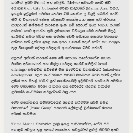
කරමින්, ප්‍රයිම් (Prime) සහ මෙල්වා (Melwa) සමාගම් පෝට් සිටි
කොළඹ (Port City Colombo) මරීනා කලාපයේ (Marina Area) පිහිටි,
ඉහළම ඉල්ලුමක් පවතින තෙවන බිම් කොටස ද මිලදී ගනිමින් පෝට්
සිටි හි විශාලතම දේපළ වෙළඳාම් ආයෝජකයා ලෙස තම ස්ථානය
තවදුරටත් ශක්තිමත් කරගෙන ඇත. බිම් කොටස් අංක 1-02-03 යටතේ
අක්කර 6කට ආසන්න භූමි ප්‍රමාණයක විහිදෙන මෙම නවතම මිලදී
ගැනීමත් සමඟ ඔවුන් සතු සමස්ත ඉඩම් ප්‍රමාණය ආසන්න වශයෙන්
අක්කර 16ක් දක්වා ඉහළ යන අතර, එමඟින් ඔවුන් පෝට් සිටි පරිශ්‍රය
තුළ විශාලතම දේපළ වෙළඳාම් ආයෝජකයා බවට පත්වේ.
අලුතින් අත්පත් කරගත් මෙම බිම් කොටස සුඛෝපභෝගී නිවාස,
වාණිජ අවකාශයන් සහ සිල්ලර වෙළඳ සංකීර්ණවලින් (retail
offerings) සමන්විත සුවිශේෂී මිශ්‍ර සංවර්ධන ව්‍යාපෘතියක් (mixed-use
development) ලෙස සංවර්ධනය කිරීමට නියමිතය. මීටර් 150ක් දක්වා
උසින් සහ මහල් 42කින් යුත් ගොඩනැඟිලි ඉදිකිරීමේ හැකියාව පවතින
මෙම ව්‍යාපෘතිය, මරීනා කලාපය තුළ ඉදිරියේදී සිදුවන වඩාත්ම
සුවිශේෂී සංවර්ධන කටයුත්තක් වනු ඇත.
මෙම ආයෝජනය සම්බන්ධයෙන් අදහස් දක්වමින් ප්‍රයිම් සමූහ
ව්‍යාපාරයේ (Prime Group) සභාපති ප්‍රේමලාල් බ්‍රහ්මණගේ මහතා
මෙසේ පැවසීය:
"Prime Marina ව්‍යාපෘතිය ලැබූ ඉහළ සාර්ථකත්වය, පෝට් සිටි
කොළඹ පරිශ්‍රය තුළ අපගේ ආයෝජන තවදුරටත් පුළුල් කිරීමට අපට