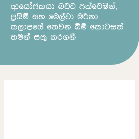
ආයෝජකයා බවට පත්වෙමින්,
ප්‍රයිම් සහ මෙල්වා මරීනා
කලාපයේ තෙවන බිම් කොටසත්
තමන් සතු කරගනී