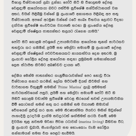
විශාල විශ්වාසයක් ලබා දුන්නා. පෝට් සිටි හි විශාලතම දේපළ
වෙළඳාම් ආයෝජකයා බවට පත්වීම සුවිශේෂී සන්ධිස්ථානයක් වන
අතර, එයින් පිළිබිඹු වන්නේ ශ්‍රී ලංකාවේ අනාගතය පිළිබඳ අප සතු
විශ්වාසයයි. අපගේ අරමුණ වන්නේ රටේ සැබෑ විභවය ලොවට විදහා
දක්වන සුවිශේෂී සංවර්ධන ව්‍යාපෘති හරහා ශ්‍රී ලාංකේය දේපළ
වෙළඳාම් ක්ෂේත්‍රය ජාත්‍යන්තර තලයට රැගෙන යාමයි."
පෝට් සිටි කොළඹ පරිශ්‍රයේ උපායමාර්ගික ආයෝජන තුනක් සාර්ථකව
තහවුරු කර ගනිමින්, ප්‍රයිම් සහ මෙල්වා සමාගම් ශ්‍රී ලංකාවේ දේපළ
වෙළඳාම් ක්ෂේත්‍රයේ පරිවර්තනයකට නායකත්වය දෙන අතරම, ශ්‍රී
ලංකාව ගෝලීය දේපළ ආයෝජන සඳහා ප්‍රමුඛතම ගමනාන්තයක්
ලෙස ස්ථාපිත කිරීමට අඛණ්ඩව දායක වේ.
දේශීය මෙන්ම ජාත්‍යන්තර ගැනුම්කරුවන්ගේ පෙර නොවූ විරූ
විශ්වාසය සනාථ කරමින්, ලෝක මට්ටමේ දියත් කිරීමක් සහ
වාර්තාගත විකුණුම් සමඟින් 'Prime Marina' ලැබූ අතිමහත්
සාර්ථකත්වයෙන් පසුව, ප්‍රයිම් සහ මෙල්වා සමාගම් පෝට් සිටි හි
පිහිටි කොළඹ වඩාත්ම සුවිශේෂී වෙරළ තීරයෙන් තවත් උපායමාර්ගික
බිම් කොටසක් තමන් සතු කර ගනිමින් තම ව්‍යාපෘති සීමාවන්
වේගයෙන් පුළුල් කර ඇත. මෙම තීරණාත්මක පියවර මඟින් ඔවුන්ගේ
පැහැදිලි දූරදර්ශී දැක්ම තවදුරටත් ශක්තිමත් කරයි: එනම්, මෙම
දිවයින තුළ නවතම මරීනා ජීවන රටාවක් (marina living) බිහිවන විට,
ශ්‍රී ලංකාව ඩුබායි, සිංගප්පූරුව සහ හොංකොං වැනි ගෝලීය
සන්නාමයන් සමඟ එක පෙළට තැබීමයි.