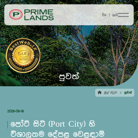
En |
தமி
පුවත්
මුල් පිටුව
පුවත්
2026-06-19
පෝට් සිටි (Port City) හි
විශාලතම දේපළ වෙළඳාම්