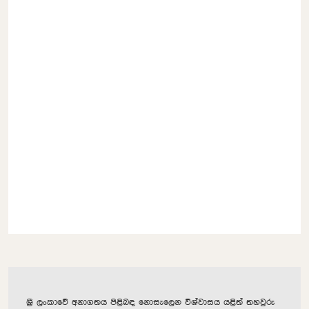
ශ්‍රී ලංකාවේ අනාගතය පිළිබඳ නොසැලෙන විශ්වාසය යළිත් තහවුරු