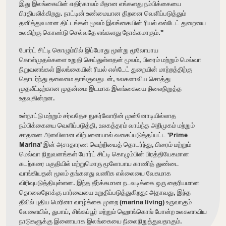
இது இலங்கையின் எதிர்காலம் மீதான எங்களது நம்பிக்கையை
பிரதிபலிக்கிறது. நாட்டின் உண்மையான திறனை வெளிப்படுத்தும்
தனித்துவமான திட்டங்கள் மூலம் இலங்கையின் ரியல் எஸ்டேட் துறையை
உலகிற்கு கொண்டு செல்வதே எங்களது நோக்கமாகும்."
போர்ட் சிட்டி கொழும்பில் இப்போது மூன்று மூலோபாய
கொள்முதல்களை உறுதி செய்துள்ளதன் மூலம், பிரைம் மற்றும் மெல்வா
நிறுவனங்கள் இலங்கையின் ரியல் எஸ்டேட் துறையின் மாற்றத்திற்கு
தொடர்ந்து தலைமை தாங்குவதுடன், உலகளாவிய சொத்து
முதலீட்டிற்கான முதன்மை இடமாக இலங்கையை நிலைநிறுத்த
உதவுகின்றன.
உள்நாட்டு மற்றும் சர்வதேச நுகர்வோரின் முன்னோடியில்லாத
நம்பிக்கையை வெளிப்படுத்தி, உலகத்தரம் வாய்ந்த அறிமுகம் மற்றும்
சாதனை அளவிலான விற்பனையால் வகைப்படுத்தப்பட்ட 'Prime
Marina' இன் அசாதாரண வெற்றியைத் தொடர்ந்து, பிரைம் மற்றும்
மெல்வா நிறுவனங்கள் போர்ட் சிட்டி கொழும்பின் பிரத்தியேகமான
கடற்கரை பகுதியில் மற்றுமொரு மூலோபாய காணித் துண்டை
வாங்கியதன் மூலம் தங்களது வணிக எல்லையை வேகமாக
விரிவுபடுத்தியுள்ளன. இந்த தீர்க்கமான நடவடிக்கை ஒரு தைரியமான
தொலைநோக்கு பார்வையை உறுதிப்படுத்துகிறது: அதாவது, இந்த
தீவில் புதிய மெரினா வாழ்க்கை முறை (marina living) உருவாகும்
வேளையில், துபாய், சிங்கப்பூர் மற்றும் ஹொங்கொங் போன்ற உலகளாவிய
நாடுகளுக்கு இணையாக இலங்கையை நிலைநிறுத்துவதாகும்.