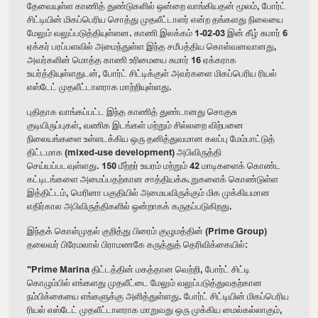
தேவையுள்ள காணித் துண்டுகளில் ஒன்றை வாங்கியதன் மூலம், போர்ட்
சிட்டியின் மிகப்பெரிய சொத்து முதலீட்டாளர் என்ற தங்களது நிலையை
மேலும் வலுப்படுத்தியுள்ளன. காணி இலக்கம் 1-02-03 இன் கீழ் சுமார் 6
ஏக்கர் பரப்பளவில் அமைந்துள்ள இந்த சமீபத்திய கொள்வனவானது,
அவர்களின் மொத்த காணி உரிமையை சுமார் 16 ஏக்கராக
உயர்த்தியுள்ளதுடன், போர்ட் சிட்டிக்குள் அவர்களை மிகப்பெரிய ரியல்
எஸ்டேட் முதலீட்டாளராக மாற்றியுள்ளது.
புதிதாக வாங்கப்பட்ட இந்த காணித் துண்டானது சொகுசு
குடியிருப்புகள், வணிக இடங்கள் மற்றும் சில்லறை விற்பனை
நிலையங்களை உள்ளடக்கிய ஒரு தனித்துவமான கலப்பு மேம்பாட்டுத்
திட்டமாக (mixed-use development) அபிவிருத்தி
செய்யப்படவுள்ளது. 150 மீற்றர் உயரம் மற்றும் 42 மாடிகளைக் கொண்ட
கட்டிடங்களை அமைப்பதற்கான சாத்தியக்கூறுகளைக் கொண்டுள்ள
இத்திட்டம், மெரினா பகுதியில் அமையவிருக்கும் மிக முக்கியமான
எதிர்கால அபிவிருத்திகளில் ஒன்றாகக் கருதப்படுகிறது.
இந்தக் கொள்முதல் குறித்து பிரைம் குழுமத்தின் (Prime Group)
தலைவர் பிரேமலால் பிராமணகே கருத்துத் தெரிவிக்கையில்:
"Prime Marina திட்டத்தின் மகத்தான வெற்றி, போர்ட் சிட்டி
கொழும்பில் எங்களது முதலீட்டை மேலும் வலுப்படுத்துவதற்கான
நம்பிக்கையை எங்களுக்கு அளித்துள்ளது. போர்ட் சிட்டியின் மிகப்பெரிய
ரியல் எஸ்டேட் முதலீட்டாளராக மாறுவது ஒரு முக்கிய மைல்கல்லாகும்,