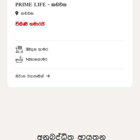
PRIME LIFE - කඩවත
කඩවත
විකිණී හමාරයි
3
නිදන කාමර
1-2
නානකාමර
නිවාස ව්‍යාපෘතීන්
අනුබද්ධිත ආයතන