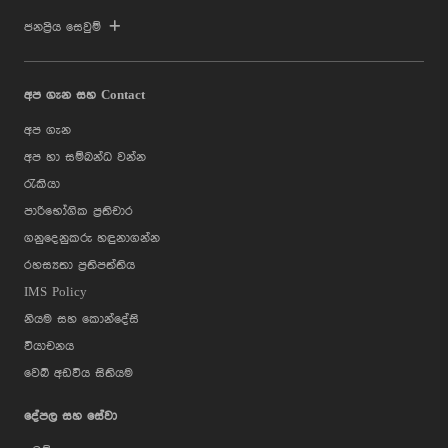
ජනප්‍රිය සෙවුම්
අප ගැන සහ Contact
අප ගැන
අප හා සම්බන්ධ වන්න
රැකියා
පාරිභෝගික ප්‍රතිචාර
ගනුදෙනුකරු හඳුනාගන්න
රහස්‍යතා ප්‍රතිපත්තිය
IMS Policy
නියම සහ කොන්දේසි
වියාචනය
වෙබ් අඩවිය සිතියම
දේපල සහ සේවා