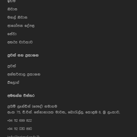
ඉඩම්
නිවාස
මහල් නිවාස
ආයෝජන දේපළ
සේවා
අතථ්‍ය චාරිකාව
පුවත් සහ ප්‍රකාශන
පුවත්
අන්තර්ජාල ප්‍රකාශන
බ්ලොග්
AI Assistant
අමතන්න විස්තර
ප්‍රයිම් ලෑන්ඩ්ස් (පෞද්) සමාගම
Hi, I'm Prime Bee, Your AI
අංක 75, ඩී.එස්. සේනානායක මාවත,, බොරැල්ල, කොළඹ 8, ශ්‍රී ලංකාව,
Assistant!
+94 112 699 822
Tap the Call button above to talk
with me, or simply type your
+94 112 030 890
message below and I'll be happy to