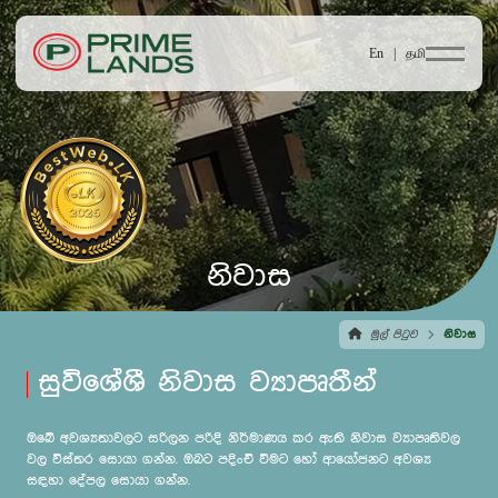
En |
தமி
නිවාස
මුල් පිටුව
නිවාස
සුවිශේශී නිවාස ව්‍යාපෘතීන්
ඔබේ අවශ්‍යතාවලට සරිලන පරිදි නිර්මාණය කර ඇති නිවාස ව්‍යාපෘතිවල
වල විස්තර සොයා ගන්න. ඔබට පදිංචි වීමට හෝ ආයෝජනට අවශ්‍ය
සඳහා දේපල සොයා ගන්න.