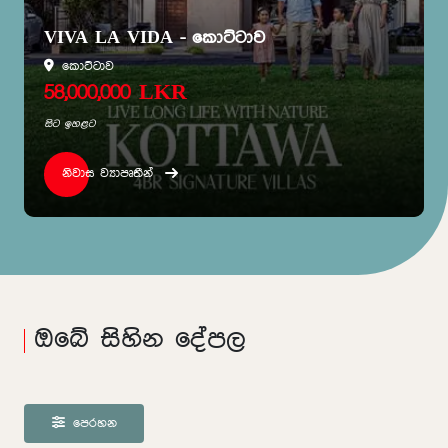
VIVA LA VIDA - කොට්ටාව
කොට්ටාව
58,000,000 LKR
සිට ඉහළට
නිවාස ව්‍යාපෘතීන්
ඔබේ සිහින දේපල
පෙරහන