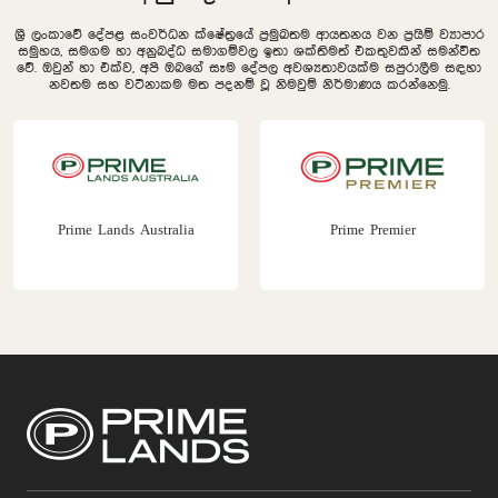
ශ්‍රී ලංකාවේ දේපළ සංවර්ධන ක්ෂේත්‍රයේ ප්‍රමුඛතම ආයතනය වන ප්‍රයිම් ව්‍යාපාර
සමුහය, සමගම හා අනුබද්ධ සමාගම්වල ඉතා ශක්තිමත් එකතුවකින් සමන්විත
වේ. ඔවුන් හා එක්ව, අපි ඔබගේ සෑම දේපල අවශ්‍යතාවයක්ම සපුරාලීම සඳහා
නවතම සහ වටිනාකම මත පදනම් වූ නිමවුම් නිර්මාණය කරන්නෙමු.
Prime Lands Australia
Prime Premier