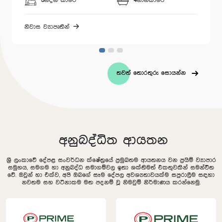
3
නිදන කාමර
4
නානකාමර
2-3
 ව්‍යාපෘතීන්
නිවාස ව්‍ය
තවත් තොරතුරු සොයන්න
අනුබද්ධිත ආයතන
ශ්‍රී ලංකාවේ දේපළ සංවර්ධන ක්ෂේත්‍රයේ ප්‍රමුඛතම ආයතනය වන ප්‍රයිම් ව්‍යාපාර
සමුහය, සමගම හා අනුබද්ධ සමාගම්වල ඉතා ශක්තිමත් එකතුවකින් සමන්විත
වේ. ඔවුන් හා එක්ව, අපි ඔබගේ සෑම දේපල අවශ්‍යතාවයක්ම සපුරාලීම සඳහා
නවතම සහ වටිනාකම මත පදනම් වූ නිමවුම් නිර්මාණය කරන්නෙමු.