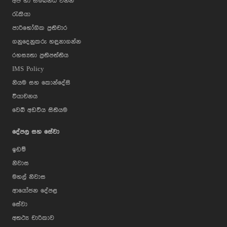
අප හා සම්බන්ධ වන්න
රැකියා
පාරිභෝගික ප්‍රතිචාර
ගනුදෙනුකරු හඳුනාගන්න
රහස්‍යතා ප්‍රතිපත්තිය
IMS Policy
නියම සහ කොන්දේසි
වියාචනය
වෙබ් අඩවිය සිතියම
දේපල සහ සේවා
ඉඩම්
නිවාස
මහල් නිවාස
ආයෝජන දේපළ
සේවා
අතථ්‍ය චාරිකාව