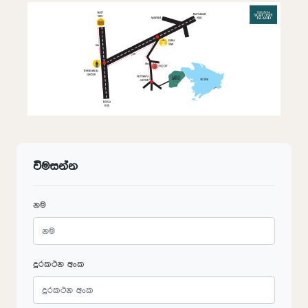
විමසන්න
නම
දුරකථන අංක