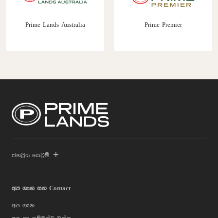
Prime Lands Australia
Prime Premier
ජනප්‍රිය සෙවුම්
අප ගැන සහ Contact
අප ගැන