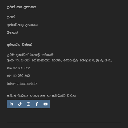
පුවත් සහ ප්‍රකාශන
පුවත්
අන්තර්ජාල ප්‍රකාශන
බ්ලොග්
AI Assistant
අමතන්න විස්තර
ප්‍රයිම් ලෑන්ඩ්ස් (පෞද්) සමාගම
Hi, I'm Prime Bee, Your AI
අංක 75, ඩී.එස්. සේනානායක මාවත,, බොරැල්ල, කොළඹ 8, ශ්‍රී ලංකාව,
Assistant!
+94 112 699 822
Tap the Call button above to talk
with me, or simply type your
+94 112 030 890
message below and I'll be happy to
help.
info@primelands.lk
සමාජ මාධ්‍යය හරහා අප හා සම්බන්ධ වන්න: