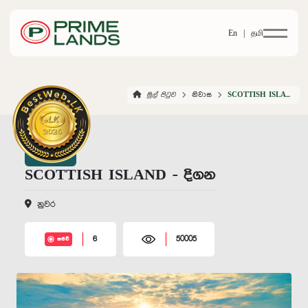
En |
தமி
මුල් පිටුව
නිවාස
SCOTTISH ISLAND DIGANA
SCOTTISH ISLAND - දිගන
නුවර
6
50005
සජීවී