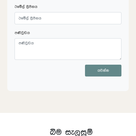
ඊමේල් ලිපිනය
පණිවුඩය
යවන්න
බිම සැලසුම්