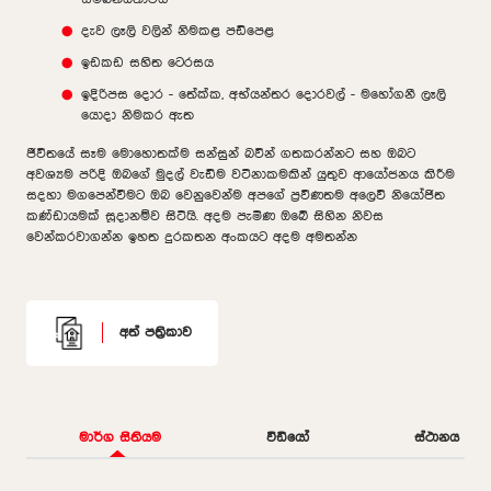
දැව ලෑලි වලින් නිමකළ පඩිපෙළ
ඉඩකඩ සහිත ටෙරසය
ඉදිරිපස දොර - තේක්ක, අභ්යන්තර දොරවල් - මහෝගනී ලෑලි
යොදා නිමකර ඇත
ජීවිතයේ සෑම මොහොතක්ම සන්සුන් බවින් ගතකරන්නට සහ ඔබට
අවශ්‍යම පරිදි ඔබගේ මුදල් වැඩිම වටිනාකමකින් යුතුව ආයෝජනය කිරීම
සදහා මගපෙන්වීමට ඔබ වෙනුවෙන්ම අපගේ ප්‍රවීණතම අලෙවි නියෝජිත
කණ්ඩායමක් සූදානම්ව සිටියි. අදම පැමිණ ඔබේ සිහින නිවස
වෙන්කරවාගන්න ඉහත දුරකතන අංකයට අදම අමතන්න
අත් පත්‍රිකාව
මාර්ග සිතියම
වීඩියෝ
ස්ථානය