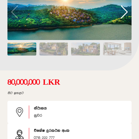
80,000,000 LKR
සිට ඉහළට
ස්ථානය
නුවර
විශේෂ දුරකථන අංක
0715 222 777