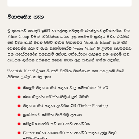
ව්යාපෘතිය ගැන
ශ්‍රී ලංකාවේ හොඳම ඉඩම් හා දේපළ වෙළදාම් ක්ෂේත්‍රයේ ප්‍රවීණතමයා වන
Prime Group විසින් නිර්මාණය කරන ලද, අසමසම සුන්දර ජීවන රටාවක්
අත් විදිය හැකි දිගන පිහිටි නිවාස ව්‍යාපෘතිය "Scottish Island" දැන් ඔබ
වෙනුවෙන්ම ලබා දී ඇත. සුඛෝපභෝගී "water Villas" හි උපරිම සුවපහසුව
සහ සුඛෝපභෝගී පහසුකම් අත්විඳ වික්ටෝරියා ජලාශය සහ මනරම් කඳු
වැටියක ලස්සන දර්ශනය ඔබේම නිවස තුල රැඳිමින් භුක්ති විඳින්න.
"Scottish Island" දිගන හි ඇති විස්මිත විශේෂාංග සහ පහසුකම් ඔබේ
ජීවිතය සුන්දර කරනු ඇත.
සියලුම නිදන කාමර සඳහා වායු සමීකරණය (A /C)
ස්කොට්ලන්ත මෝස්තරවලින් යුත් නිමාව
නිදන කාමර සඳහා දැවමය බිම් (Timber Flooring)
යුරෝපයේ සම්මත වැසිකිලි උපාංග
සම්පුර්ණයෙන්ම සවි කර ඇති පැන්ට්රිය
Geezer හරහා නානකාමර සහ පැන්ට්රි සඳහා උණු වතුර
සම්බන්ධතාවය