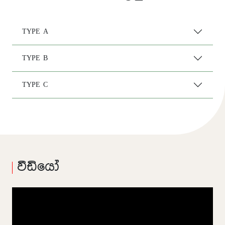
TYPE A
TYPE B
TYPE C
වීඩියෝ