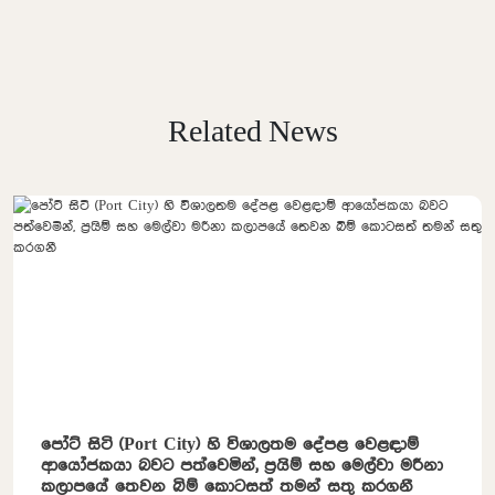
Related News
පෝට් සිටි (Port City) හි විශාලතම දේපළ වෙළඳාම්
ආයෝජකයා බවට පත්වෙමින්, ප්‍රයිම් සහ මෙල්වා මරීනා
කලාපයේ තෙවන බිම් කොටසත් තමන් සතු කරගනී