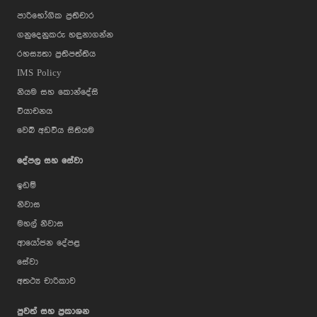
පාරිභෝගික ප්‍රතිචාර
ගනුදෙනුකරු හඳුනාගන්න
රහස්‍යතා ප්‍රතිපත්තිය
IMS Policy
නියම සහ කොන්දේසි
වියාචනය
වෙබ් අඩවිය සිතියම
දේපල සහ සේවා
ඉඩම්
නිවාස
මහල් නිවාස
ආයෝජන දේපළ
සේවා
අතථ්‍ය චාරිකාව
පුවත් සහ ප්‍රකාශන