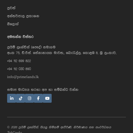
පුවත්
අන්තර්ජාල ප්‍රකාශන
බ්ලොග්
අමතන්න විස්තර
ප්‍රයිම් ලෑන්ඩ්ස් (පෞද්) සමාගම
AI Assistant
අංක 75, ඩී.එස්. සේනානායක මාවත,, බොරැල්ල, කොළඹ 8, ශ්‍රී ලංකාව,
+94 112 699 822
+94 112 030 890
Hi, I'm Prime Bee, Your AI
info@primelands.lk
Assistant!
Tap the Call button above to talk
with me, or simply type your
සමාජ මාධ්‍යය හරහා අප හා සම්බන්ධ වන්න:
message below and I'll be happy to
help.
© 2026 ප්‍රයිම් ලෑන්ඩ්ස්. සියලු හිමිකම් ඇවිරිණි. නිර්මාණය සහ සංවර්ධනය
TekGeeks