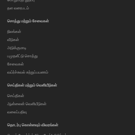
தள வரைபடம்
சொத்து மற்றும் சேவைகள்
நிலங்கள்
வீடுகள்
அடுக்குமாடி
பமுதலீட்டு சொத்து
சேவைகள்
வய்ர்ச்சுவல் சுற்றுப்பயணம்
செய்திகள் மற்றும் வெளியீடுகள்
செய்திகள்
ஆன்லைன் வெளியீடுகள்
வலைப்பதிவு
AI Assistant
தொடர்பு கொள்ளவும் விவரங்கள்