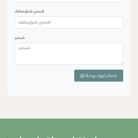
மின்னஞ்சல் முகவரி
தகவல்
இப்போது அனுப்புங்கள்