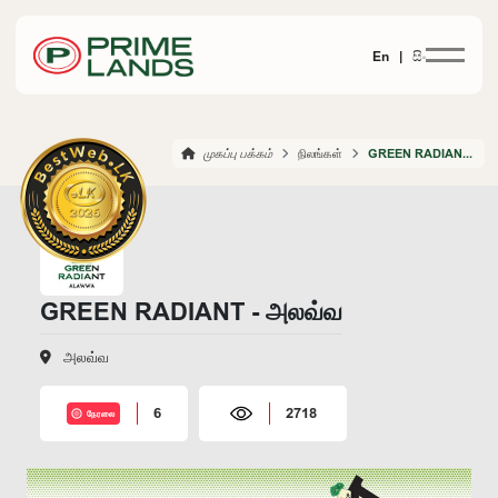
En |
සිං
முகப்பு பக்கம்
நிலங்கள்
GREEN RADIANT ALAWWA
GREEN RADIANT - அலவ்வ
அலவ்வ
6
2718
நேரலை