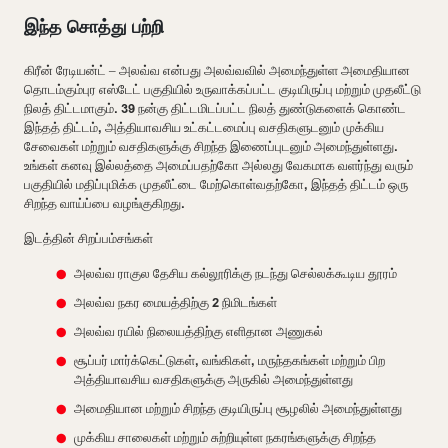
இந்த சொத்து பற்றி
கிரீன் ரேடியன்ட் – அலவ்வ என்பது அலவ்வவில் அமைந்துள்ள அமைதியான
தொடம்கும்புர எஸ்டேட் பகுதியில் உருவாக்கப்பட்ட குடியிருப்பு மற்றும் முதலீட்டு
நிலத் திட்டமாகும். 39 நன்கு திட்டமிடப்பட்ட நிலத் துண்டுகளைக் கொண்ட
இந்தத் திட்டம், அத்தியாவசிய உட்கட்டமைப்பு வசதிகளுடனும் முக்கிய
சேவைகள் மற்றும் வசதிகளுக்கு சிறந்த இணைப்புடனும் அமைந்துள்ளது.
உங்கள் கனவு இல்லத்தை அமைப்பதற்கோ அல்லது வேகமாக வளர்ந்து வரும்
பகுதியில் மதிப்புமிக்க முதலீட்டை மேற்கொள்வதற்கோ, இந்தத் திட்டம் ஒரு
சிறந்த வாய்ப்பை வழங்குகிறது.
இடத்தின் சிறப்பம்சங்கள்
அலவ்வ ராகுல தேசிய கல்லூரிக்கு நடந்து செல்லக்கூடிய தூரம்
அலவ்வ நகர மையத்திற்கு 2 நிமிடங்கள்
அலவ்வ ரயில் நிலையத்திற்கு எளிதான அணுகல்
சூப்பர் மார்க்கெட்டுகள், வங்கிகள், மருந்தகங்கள் மற்றும் பிற
அத்தியாவசிய வசதிகளுக்கு அருகில் அமைந்துள்ளது
அமைதியான மற்றும் சிறந்த குடியிருப்பு சூழலில் அமைந்துள்ளது
முக்கிய சாலைகள் மற்றும் சுற்றியுள்ள நகரங்களுக்கு சிறந்த