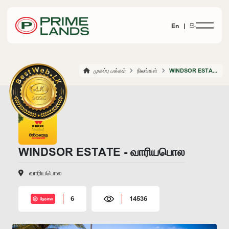
En |
සිං
முகப்பு பக்கம்
நிலங்கள்
WINDSOR ESTATE WARIYAPOLA
WINDSOR ESTATE - வாரியபொல
வாரியபொல
6
14536
நேரலை