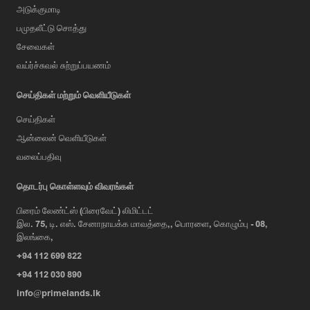
அடுக்குமாடி
பமுதலீட்டு சொத்து
சேவைகள்
வய்ர்ச்சுவல் சுற்றுப்பயணம்
செய்திகள் மற்றும் வெளியீடுகள்
செய்திகள்
ஆன்லைன் வெளியீடுகள்
வலைப்பதிவு
AI Assistant
தொடர்பு கொள்ளவும் விவரங்கள்
பிரைம் லேண்ட்ஸ் (பிரைவேட்) லிமிட்டட்
இல. 75, டி. எஸ். சேனாநாயக்க மாவத்தை,, பொரளை, கொழும்பு - 08,
Hi, I'm Prime Bee, Your AI
இலங்கை,
Assistant!
+94 112 699 822
Tap the Call button above to talk
with me, or simply type your
+94 112 030 890
message below and I'll be happy to
info@primelands.lk
help.