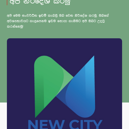
අපි නිර්දේශ කරමු
අපි මෙම සංවර්ධිත ඉඩම් කැබලි ඔබ වෙත නිර්දේශ කරමු. ඔබගේ
අවශ්‍යතාවයට ගැලපෙනම ඉඩම සොයා ගැනීමට අපි ඔබට උදවු
කරන්නෙමු!