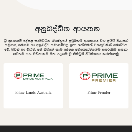
අනුබද්ධිත ආයතන
ශ්‍රී ලංකාවේ දේපළ සංවර්ධන ක්ෂේත්‍රයේ ප්‍රමුඛතම ආයතනය වන ප්‍රයිම් ව්‍යාපාර
සමුහය, සමගම හා අනුබද්ධ සමාගම්වල ඉතා ශක්තිමත් එකතුවකින් සමන්විත
වේ. ඔවුන් හා එක්ව, අපි ඔබගේ සෑම දේපල අවශ්‍යතාවයක්ම සපුරාලීම සඳහා
නවතම සහ වටිනාකම මත පදනම් වූ නිමවුම් නිර්මාණය කරන්නෙමු.
Prime Lands Australia
Prime Premier