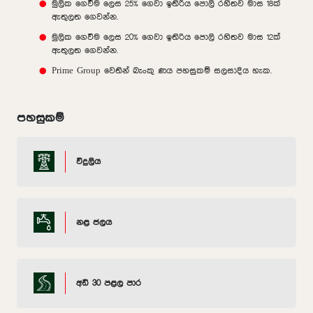
මුලික ගෙවීම ලෙස 25% ගෙවා ඉතිරිය පොලි රහිතව මාස 18ක්
ඇතුලත ගෙවන්න.
මුලික ගෙවීම ලෙස 20% ගෙවා ඉතිරිය පොලි රහිතව මාස 12ක්
ඇතුලත ගෙවන්න.
Prime Group වෙතින් බැංකු ණය පහසුකම් සලසාදිය හැක.
පහසුකම්
විදුලිය
නළ ජලය
අඩි 30 පළල පාර