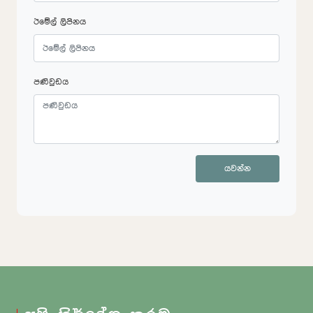
ඊමේල් ලිපිනය
පණිවුඩය
යවන්න