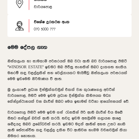
වාරියපොළ
විශේෂ දුරකථන අංක
070 5000 777
මෙම දේපල ගැන
නිස්කලංක හා සාමකාමී පරිසරයක් ඔබ වටා ඇති බව වාරියපොළ පිහිටි
"WINDSOR ESTATE" ඉඩමට ඔබ පිවිසු සැනකින් ඔබට දැකගත හැකිය.
මනරම් කඳු වළල්ලකින් සහ වෙල්යායකට මායිම්වූ නිස්කලංක පරිසරයක්
මෙම ඉඩමෙහි නිර්මාණය වී ඇත.
ශ්‍රී ලංකාවේ ප්‍රධාන දිස්ත්‍රික්කවලින් එකක් වන කුරුණෑගල අවටින්
වාරියපොළ, පිහිටි මෙම ඉඩම ප්‍රධාන දිස්ත්‍රික්ක කිහිපයක මධ්‍ය
කේන්ද්‍රස්ථානයක් වන බැවින් ඔබට මෙය ඉතාමත් වටිනා ආයෝජනයක් වේ.
වාරියපොල පිහිටි මෙම ඉඩම ගස් රැසකින් පිරී ඇති බැවින් එය ඔබේ
සිතට සන්සුන් බවක් ඇති කරයි. තවද ඉඩම අසලින්ම ගලායන ඇළෙ
ශබ්දයද ඔබව ප්‍රබෝධවත් කරයි. ඉඩමට මදක් ඈතින් අහස උසට නැඟී
ඇති තේජාන්විත කඳු වළල්ල දකින විට ඇතිවන හැගීම වචනවලින් කියා
නිමකර නොහැක.