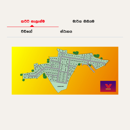
කට්ටි සැලැස්ම
මාර්ග සිතියම
වීඩියෝ
ස්ථානය