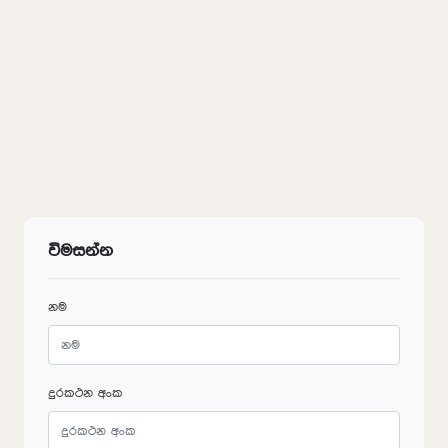
විමසන්න
නම
දුරකථන අංක