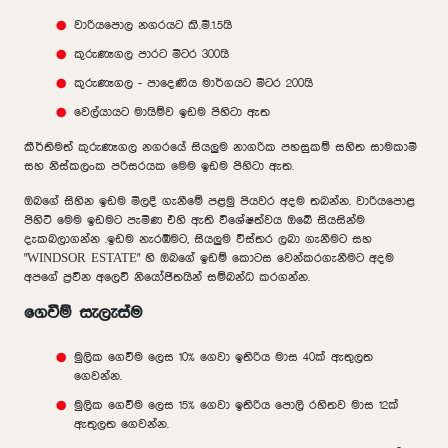
වාරියපොල නගරයට කි.මී.1.5යි
කුරුණෑගල පාරට මීටර 300යි
කුරුණෑගල - පාදෙණිය මාර්ගයට මීටර 200යි
වෙල්යායට මායිම්ව ඉඩම පිහිටා ඇත
කීර්තිමත් කුරුණෑගල නගරයේ සියලුම නාගරික පහසුකම් සහිත සාමකාමී
සහ නිස්කලංක පරිසරයක මෙම ඉඩම පිහිටා ඇත.
ඔබගේ සිහින ඉඩම මිලදී ගැනීමේ පළමු පියවර අදම තබන්න. වාරියපොළ
පිහිටි මෙම ඉඩමට පැමිණ එහි ඇති විශේෂත්වය ඔබේ සියසින්ම
දැකබලාගන්න .ඉඩම නැරඹීමට, සියලුම විස්තර ලබා ගැනීමට සහ
"WINDSOR ESTATE" හි ඔබගේ ඉඩම් කොටස වෙන්කරගැනීමට අදම
අපගේ ප්‍රවීන අලෙවි නියෝජිතයින් සම්බන්ධ කරගන්න.
ගෙවීම් සැලැස්ම
මුලික ගෙවීම ලෙස 10% ගෙවා ඉතිරිය මාස 40ක් ඇතුලත
ගෙවන්න.
මුලික ගෙවීම ලෙස 15% ගෙවා ඉතිරිය පොලි රහිතව මාස 12ක්
ඇතුලත ගෙවන්න.