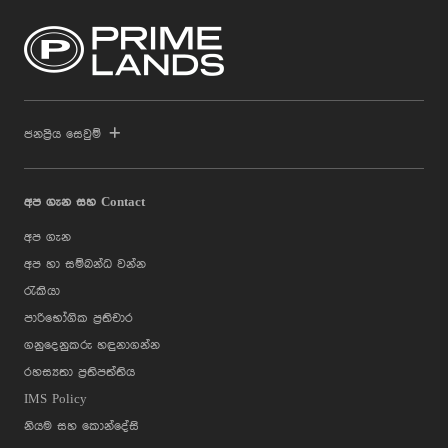
ජනප්‍රිය සෙවුම්
අප ගැන සහ Contact
අප ගැන
අප හා සම්බන්ධ වන්න
රැකියා
පාරිභෝගික ප්‍රතිචාර
ගනුදෙනුකරු හඳුනාගන්න
රහස්‍යතා ප්‍රතිපත්තිය
IMS Policy
නියම සහ කොන්දේසි