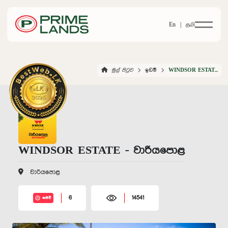
En |
தமி
මුල් පිටුව
ඉඩම්
WINDSOR ESTATE WARIYAPOLA
WINDSOR ESTATE - වාරියපොළ
වාරියපොළ
6
14541
සජීවී