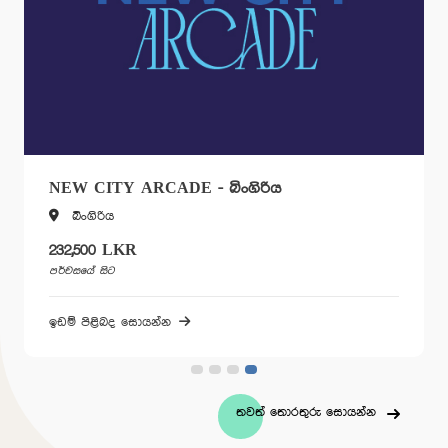
NEW CITY ARCADE - බිංගිරිය
බිංගිරිය
232,500 LKR
පර්චසයේ සිට
ඉඩම් පිළිබද සොයන්න
තවත් තොරතුරු සොයන්න