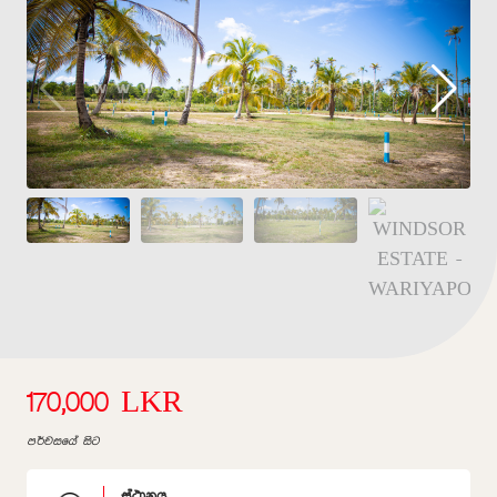
170,000 LKR
පර්චසයේ සිට
ස්ථානය