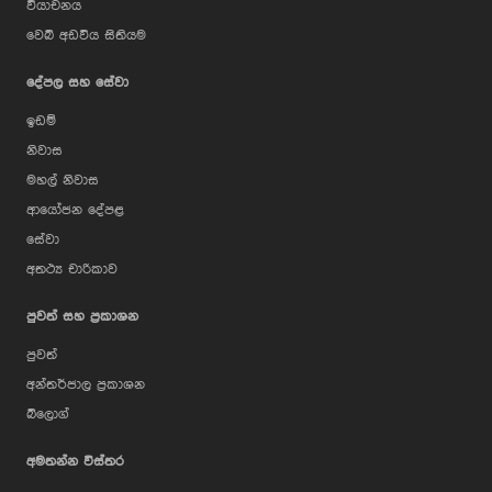
වියාචනය
වෙබ් අඩවිය සිතියම
දේපල සහ සේවා
ඉඩම්
නිවාස
මහල් නිවාස
ආයෝජන දේපළ
සේවා
අතථ්‍ය චාරිකාව
පුවත් සහ ප්‍රකාශන
පුවත්
අන්තර්ජාල ප්‍රකාශන
බ්ලොග්
AI Assistant
අමතන්න විස්තර