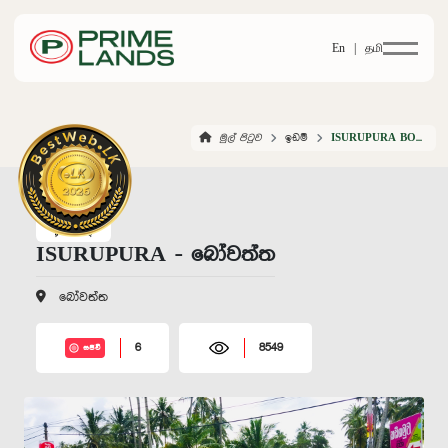
En |
தமி
මුල් පිටුව
ඉඩම්
ISURUPURA BOWATTA
ISURUPURA - බෝවත්ත
බෝවත්ත
6
8549
සජීවී