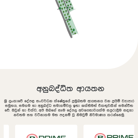
අනුබද්ධිත ආයතන
ශ්‍රී ලංකාවේ දේපළ සංවර්ධන ක්ෂේත්‍රයේ ප්‍රමුඛතම ආයතනය වන ප්‍රයිම් ව්‍යාපාර
සමුහය, සමගම හා අනුබද්ධ සමාගම්වල ඉතා ශක්තිමත් එකතුවකින් සමන්විත
වේ. ඔවුන් හා එක්ව, අපි ඔබගේ සෑම දේපල අවශ්‍යතාවයක්ම සපුරාලීම සඳහා
නවතම සහ වටිනාකම මත පදනම් වූ නිමවුම් නිර්මාණය කරන්නෙමු.