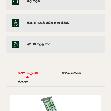
නළ ජලය
මාස 18 පොළී රහිත කාල සීමාව
අඩි 20 පළල පාර
කට්ටි සැලැස්ම
මාර්ග සිතියම
ස්ථානය