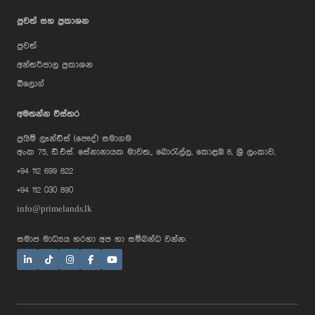
පුවත් සහ ප්‍රකාශන
පුවත්
අන්තර්ජාල ප්‍රකාශන
බ්ලොග්
AI Assistant
අමතන්න විස්තර
ප්‍රයිම් ලෑන්ඩ්ස් (පෞද්) සමාගම
Hi, I'm Prime Bee, Your AI
අංක 75, ඩී.එස්. සේනානායක මාවත,, බොරැල්ල, කොළඹ 8, ශ්‍රී ලංකාව,
Assistant!
+94 112 699 822
Tap the Call button above to talk
with me, or simply type your
+94 112 030 890
message below and I'll be happy to
help.
info@primelands.lk
සමාජ මාධ්‍යය හරහා අප හා සම්බන්ධ වන්න: