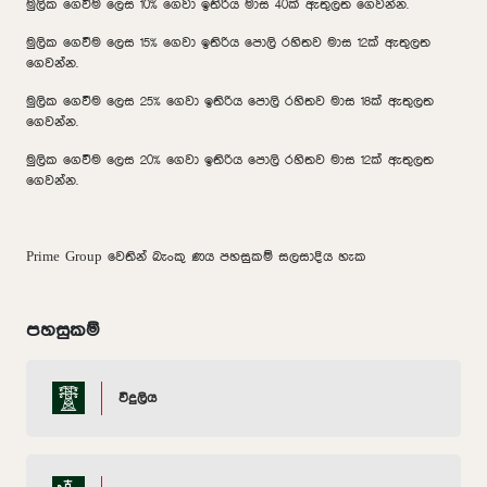
මුලික ගෙවීම ලෙස 10% ගෙවා ඉතිරිය මාස 40ක් ඇතුලත ගෙවන්න.
මුලික ගෙවීම ලෙස 15% ගෙවා ඉතිරිය පොලි රහිතව මාස 12ක් ඇතුලත
ගෙවන්න.
මුලික ගෙවීම ලෙස 25% ගෙවා ඉතිරිය පොලි රහිතව මාස 18ක් ඇතුලත
ගෙවන්න.
මුලික ගෙවීම ලෙස 20% ගෙවා ඉතිරිය පොලි රහිතව මාස 12ක් ඇතුලත
ගෙවන්න.
Prime Group වෙතින් බැංකු ණය පහසුකම් සලසාදිය හැක
පහසුකම්
විදුලිය