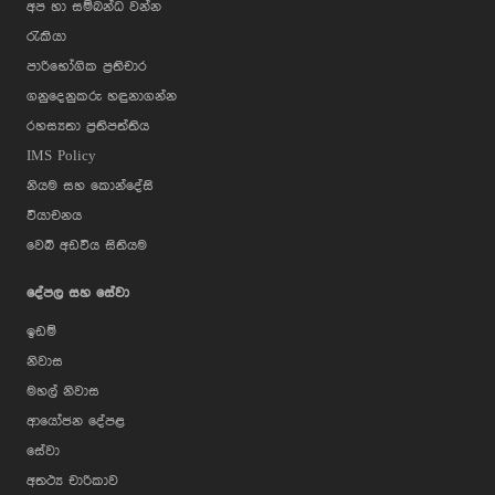
අප හා සම්බන්ධ වන්න
රැකියා
පාරිභෝගික ප්‍රතිචාර
ගනුදෙනුකරු හඳුනාගන්න
රහස්‍යතා ප්‍රතිපත්තිය
IMS Policy
නියම සහ කොන්දේසි
වියාචනය
වෙබ් අඩවිය සිතියම
දේපල සහ සේවා
ඉඩම්
නිවාස
මහල් නිවාස
ආයෝජන දේපළ
සේවා
අතථ්‍ය චාරිකාව