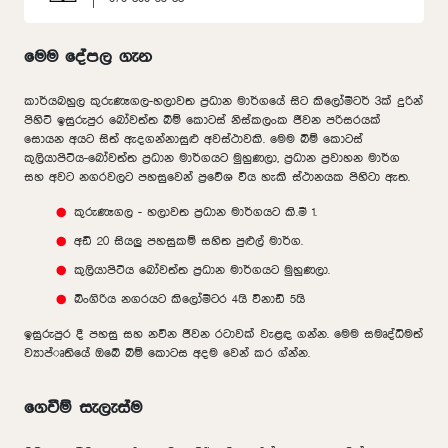
මෙම දේපල ගැන
කාර්යබහුල කුරුණෑගල-හලාවත ප්‍රධාන මාර්ගයේ සිට කිලෝමීටර් 3ක් දුරින්
පිහිටි ඉසුරුපුර බෝවත්ත බිම් කොටස් නිස්කලංක ජීවන පරිසරයක්
සොයන අයට සිත් ඇදගන්නාසුළු අවස්ථාවකි. මෙම බිම් කොටස්
කුලියාපිටිය-බෝවත්ත ප්‍රධාන මාර්ගයට මුහුණලා, ප්‍රධාන ප්‍රවාහන මාර්ග
සහ අවට නගරවලට පහසුවෙන් ප්‍රවේශ විය හැකි ස්ථානයක පිහිටා ඇත.
කුරුණෑගල - හලාවත ප්‍රධාන මාර්ගයට කි.මී 1.
අඩි 20 සියලු පහසුකම් සහිත පුළුල් මාර්ග.
කුලියාපිටිය බෝවත්ත ප්‍රධාන මාර්ගයට මුහුණලා.
බිංගිරිය නගරයට කිලෝමීටර 4යි විනාඩි 5යි
ඉසුරුපුර දී පහසු සහ නවීන ජීවන රටාවක් වැළඳ ගන්න. මෙම සමෘද්ධිමත්
ව්‍යාප්ෘතියේ ඔබේ බිම් කොටස අදම වෙන් කර ග්න්න.
ගෙවීම් සැලැස්ම