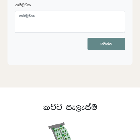
පණිවුඩය
යවන්න
කට්ටි සැලැස්ම