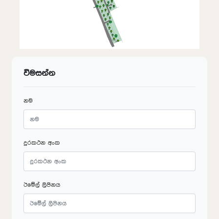
විමසන්න
නම
දුරකථන අංක
ඊමේල් ලිපිනය