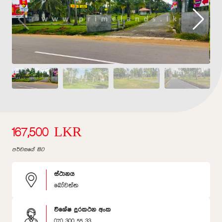
167,500 LKR
පර්චසයේ සිට
ස්ථානය
බෝවත්ත
විශේෂ දුරකථන අංක
070 300 55 33