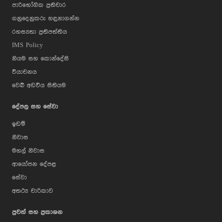
පාරිභෝගික ප්‍රතිචාර
ගනුදෙනුකරු හඳුනාගන්න
රහස්‍යතා ප්‍රතිපත්තිය
IMS Policy
නියම සහ කොන්දේසි
වියාචනය
වෙබ් අඩවිය සිතියම
දේපල සහ සේවා
ඉඩම්
නිවාස
මහල් නිවාස
ආයෝජන දේපළ
සේවා
අතථ්‍ය චාරිකාව
පුවත් සහ ප්‍රකාශන