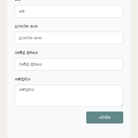
දුරකථන අංක
ඊමේල් ලිපිනය
පණිවුඩය
යවන්න