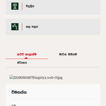
විදුලිය
නළ ජලය
කට්ටි සැලැස්ම
මාර්ග සිතියම
ස්ථානය
විමසන්න
නම