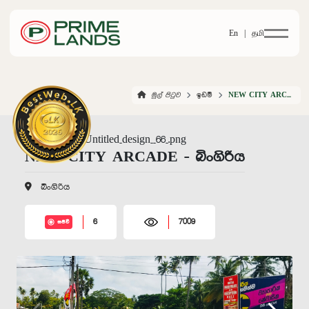
En |
தமி
මුල් පිටුව
ඉඩම්
NEW CITY ARCADE BINGIRIYA
NEW CITY ARCADE - බිංගිරිය
බිංගිරිය
6
7009
සජීවී