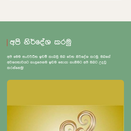
අපි නිර්දේශ කරමු
අපි මෙම සංවර්ධිත ඉඩම් කැබලි ඔබ වෙත නිර්දේශ කරමු. ඔබගේ
අවශ්‍යතාවයට ගැලපෙනම ඉඩම සොයා ගැනීමට අපි ඔබට උදවු
කරන්නෙමු!