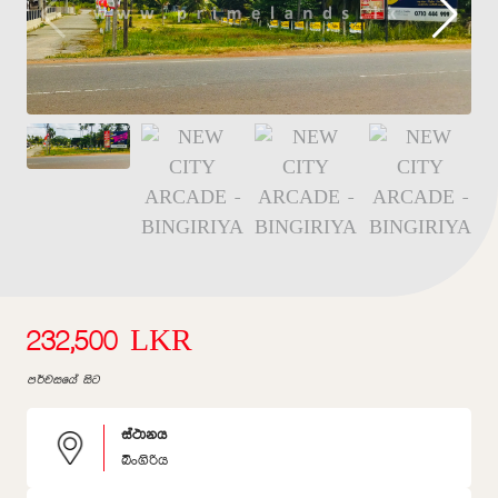
232,500 LKR
පර්චසයේ සිට
ස්ථානය
බිංගිරිය