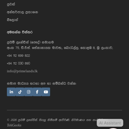
පුවත්
අන්තර්ජාල ප්‍රකාශන
බ්ලොග්
AI Assistant
අමතන්න විස්තර
ප්‍රයිම් ලෑන්ඩ්ස් (පෞද්) සමාගම
Hi, I'm Prime Bee, Your AI
අංක 75, ඩී.එස්. සේනානායක මාවත,, බොරැල්ල, කොළඹ 8, ශ්‍රී ලංකාව,
Assistant!
+94 112 699 822
Tap the Call button above to talk
with me, or simply type your
+94 112 030 890
message below and I'll be happy to
help.
info@primelands.lk
සමාජ මාධ්‍යය හරහා අප හා සම්බන්ධ වන්න:
© 2026 ප්‍රයිම් ලෑන්ඩ්ස්. සියලු හිමිකම් ඇවිරිණි. නිර්මාණය සහ සංවර්ධනය
AI Assistant
TekGeeks