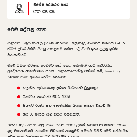
විශේෂ දුරකථන අංක
0702 038 038
මෙම දේපල ගැන
හලාවත - කුරුණෑගල ප්‍රධාන මාර්ගයට මුහුණලා, බිංගිරිය නගරයට මීටර්
500ක් දුරින් පිහිටි සියලු පහසුකම් සහිත පදිංචියට ඉතා සුදුසු ඉඩම්
ව්‍යාපෘතියකි.
ඔබේ සිහින නිවහන තැනීමට හෝ ඉහළ ඉල්ලුමක් ඇති නේවාසික
ප්‍රදේශයක ආයෝජනය කිරීමට බලාපොරොත්තු වන්නේ නම්, New City
Arcade ඔබට අගනා තෝරා ගැනීමකි.
හලාවත-කුරුණෑගල ප්‍රධාන මාර්ගයට මුහුණලා.
බිංගිරිය නගරයට මීටර් 500යි.
සියලුම රාජ්‍ය සහ පෞද්ගලික බැංකු සඳහා විනාඩි 1යි.
අඩි 30 මාර්ග සහ සියලු පහසුකම්.
New City Arcade යනු ඔබේ ජීවන රටාව උසස් කිරීමට නිර්මාණය කරන
ලද ව්‍යාපෘතියකි. නාගරික ජීවිතයේ පහසුවට සමීපව පිහිටි මෙහි නේවාසික
පරිසරයක නිස්කලංක බව ඔබට විඳිය හැක.