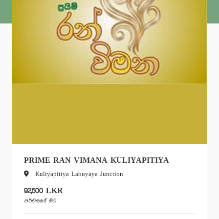
PRIME RAN VIMANA KULIYAPITIYA
PR
Kuliyapitiya Labuyaya Junction
K
92,500 LKR
150
පර්චසයේ සිට
පර්චස