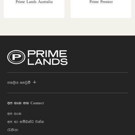
Prime Lands Australia
Prime Premier
ජනප්‍රිය සෙවුම්
අප ගැන සහ Contact
අප ගැන
අප හා සම්බන්ධ වන්න
රැකියා