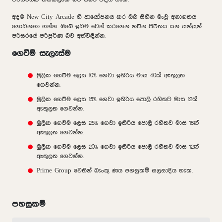
අදම New City Arcade හි ආයෝජනය කර ඔබ සිහින මැවූ අනාගතය
ගොඩනඟා ගන්න. ඔබේ ඉඩම වෙන් කරගෙන නවීන ජීවිතය සහ සන්සුන්
පරිසරයේ පරිපූර්ණ බව අත්විඳින්න.
ගෙවීම් සැලැස්ම
මුලික ගෙවීම ලෙස 10% ගෙවා ඉතිරිය මාස 40ක් ඇතුලත
ගෙවන්න.
මුලික ගෙවීම ලෙස 15% ගෙවා ඉතිරිය පොලි රහිතව මාස 12ක්
ඇතුලත ගෙවන්න.
මුලික ගෙවීම ලෙස 25% ගෙවා ඉතිරිය පොලි රහිතව මාස 18ක්
ඇතුලත ගෙවන්න.
මුලික ගෙවීම ලෙස 20% ගෙවා ඉතිරිය පොලි රහිතව මාස 12ක්
ඇතුලත ගෙවන්න.
Prime Group වෙතින් බැංකු ණය පහසුකම් සලසාදිය හැක.
පහසුකම්