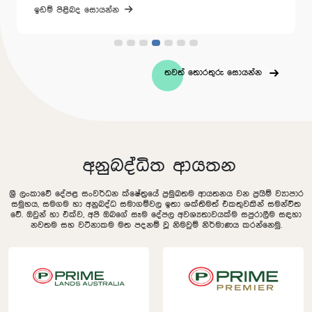
ඉඩම් පිළිබද සොයන්න
ඉඩම්
තවත් තොරතුරු සොයන්න
අනුබද්ධිත ආයතන
ශ්‍රී ලංකාවේ දේපළ සංවර්ධන ක්ෂේත්‍රයේ ප්‍රමුඛතම ආයතනය වන ප්‍රයිම් ව්‍යාපාර
සමුහය, සමගම හා අනුබද්ධ සමාගම්වල ඉතා ශක්තිමත් එකතුවකින් සමන්විත
වේ. ඔවුන් හා එක්ව, අපි ඔබගේ සෑම දේපල අවශ්‍යතාවයක්ම සපුරාලීම සඳහා
නවතම සහ වටිනාකම මත පදනම් වූ නිමවුම් නිර්මාණය කරන්නෙමු.