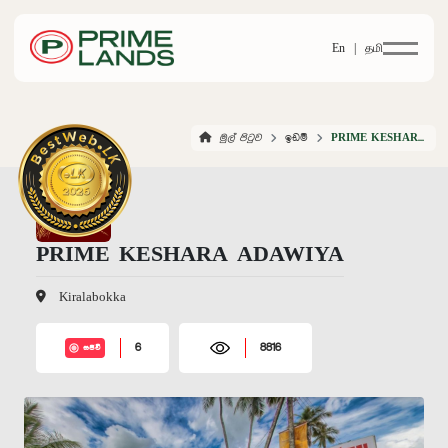
En |
தமி
මුල් පිටුව
ඉඩම්
PRIME KESHARA ADAWIYA
PRIME KESHARA ADAWIYA
Kiralabokka
6
8816
සජීවී