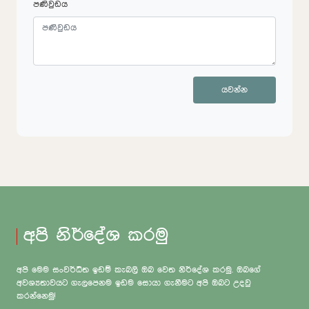
පණිවුඩය
යවන්න
අපි නිර්දේශ කරමු
අපි මෙම සංවර්ධිත ඉඩම් කැබලි ඔබ වෙත නිර්දේශ කරමු. ඔබගේ
අවශ්‍යතාවයට ගැලපෙනම ඉඩම සොයා ගැනීමට අපි ඔබට උදවු
කරන්නෙමු!