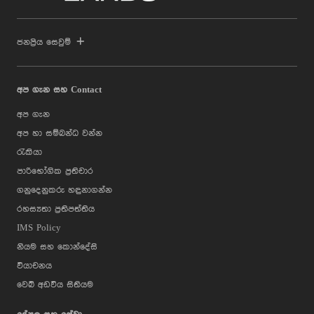
ජනප්‍රිය සෙවුම්
අප ගැන සහ Contact
අප ගැන
අප හා සම්බන්ධ වන්න
රැකියා
පාරිභෝගික ප්‍රතිචාර
ගනුදෙනුකරු හඳුනාගන්න
රහස්‍යතා ප්‍රතිපත්තිය
IMS Policy
නියම සහ කොන්දේසි
වියාචනය
වෙබ් අඩවිය සිතියම