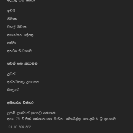
දේපල සහ සේවා
ඉඩම්
නිවාස
මහල් නිවාස
ආයෝජන දේපළ
සේවා
අතථ්‍ය චාරිකාව
පුවත් සහ ප්‍රකාශන
පුවත්
අන්තර්ජාල ප්‍රකාශන
බ්ලොග්
AI Assistant
අමතන්න විස්තර
ප්‍රයිම් ලෑන්ඩ්ස් (පෞද්) සමාගම
Hi, I'm Prime Bee, Your AI
අංක 75, ඩී.එස්. සේනානායක මාවත,, බොරැල්ල, කොළඹ 8, ශ්‍රී ලංකාව,
Assistant!
+94 112 699 822
Tap the Call button above to talk
with me, or simply type your