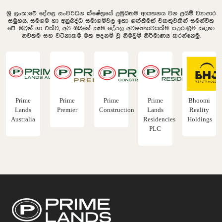
ශ්‍රී ලංකාවේ දේපළ සංවර්ධන ක්ෂේත්‍රයේ ප්‍රමුඛතම ආයතනය වන ප්‍රයිම් ව්‍යාපාර
සමුහය, සමගම හා අනුබද්ධ සමාගම්වල ඉතා ශක්තිමත් එකතුවකින් සමන්විත
වේ. ඔවුන් හා එක්ව, අපි ඔබගේ සෑම දේපල අවශ්‍යතාවයක්ම සපුරාලීම සඳහා
නවතම සහ වටිනාකම මත පදනම් වූ නිමවුම් නිර්මාණය කරන්නෙමු.
Prime
Prime
Prime
Prime
Bhoomi
Lands
Premier
Construction
Lands
Reality
Australia
Residencies
Holdings
PLC