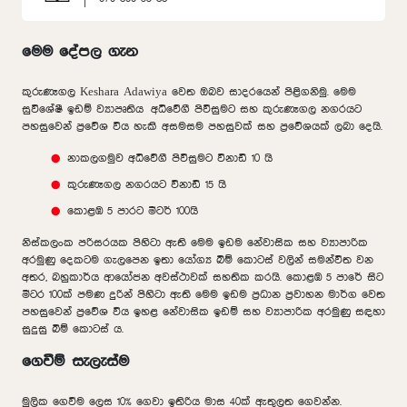
මෙම දේපල ගැන
කුරුණෑගල Keshara Adawiya වෙත ඔබව සාදරයෙන් පිළිගනිමු. මෙම
සුවිශේෂී ඉඩම් ව්‍යාපෘතිය අධිවේගී පිවිසුමට සහ කුරුණෑගල නගරයට
පහසුවෙන් ප්‍රවේශ විය හැකි අසමසම පහසුවක් සහ ප්‍රවේශයක් ලබා දෙයි.
නාකලගමුව අධිවේගී පිවිසුමට විනාඩි 10 යි
කුරුණෑගල නගරයට විනාඩි 15 යි
කොළඹ 5 පාරට මීටර් 100යි
නිස්කලංක පරිසරයක පිහිටා ඇති මෙම ඉඩම නේවාසික සහ ව්‍යාපාරික
අරමුණු දෙකටම ගැලපෙන ඉතා යෝග්‍ය බිම් කොටස් වලින් සමන්විත වන
අතර, බහුකාර්ය ආයෝජන අවස්ථාවක් සහතික කරයි. කොළඹ 5 පාරේ සිට
මීටර 100ක් පමණ දුරින් පිහිටා ඇති මෙම ඉඩම ප්‍රධාන ප්‍රවාහන මාර්ග වෙත
පහසුවෙන් ප්‍රවේශ විය ඉහළ නේවාසික ඉඩම් සහ ව්‍යාපාරික අරමුණු සඳහා
සුදුසු බිම් කොටස් ය.
ගෙවීම් සැලැස්ම
මුලික ගෙවීම ලෙස 10% ගෙවා ඉතිරිය මාස 40ක් ඇතුලත ගෙවන්න.