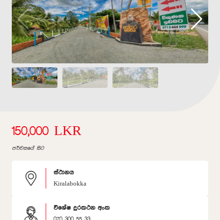
150,000 LKR
පර්චසයේ සිට
ස්ථානය
Kiralabokka
විශේෂ දුරකථන අංක
070 300 55 33