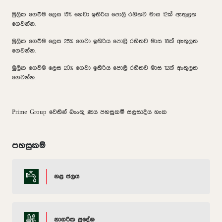
මුලික ගෙවීම ලෙස 15% ගෙවා ඉතිරිය පොලි රහිතව මාස 12ක් ඇතුලත
ගෙවන්න.
මුලික ගෙවීම ලෙස 25% ගෙවා ඉතිරිය පොලි රහිතව මාස 18ක් ඇතුලත
ගෙවන්න.
මුලික ගෙවීම ලෙස 20% ගෙවා ඉතිරිය පොලි රහිතව මාස 12ක් ඇතුලත
ගෙවන්න.
Prime Group වෙතින් බැංකු ණය පහසුකම් සලසාදිය හැක
පහසුකම්
නළ ජලය
නාගරික ප්‍රදේශ