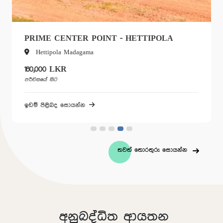
PRIME CENTER POINT - HETTIPOLA
Hettipola Madagama
160,000 LKR
පර්චසයේ සිට
ඉඩම් පිළිබද සොයන්න
තවත් තොරතුරු සොයන්න
අනුබද්ධිත ආයතන