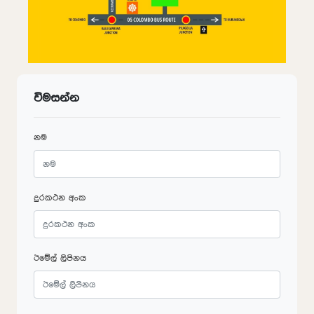
විමසන්න
නම
දුරකථන අංක
ඊමේල් ලිපිනය