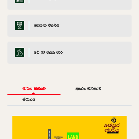
තෙකලා විදුලිය
අඩි 30 පළල පාර
මාර්ග සිතියම
අතථ්‍ය චාරිකාව
ස්ථානය