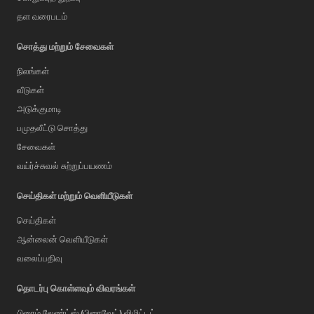
தள வரைபடம்
சொத்து மற்றும் சேவைகள்
நிலங்கள்
வீடுகள்
அடுக்குமாடி
பமுதலீட்டு சொத்து
சேவைகள்
வய்ர்ச்சுவல் சுற்றுப்பயணம்
செய்திகள் மற்றும் வெளியீடுகள்
செய்திகள்
ஆன்லைன் வெளியீடுகள்
வலைப்பதிவு
AI Assistant
தொடர்பு கொள்ளவும் விவரங்கள்
பிரைம் லேண்ட்ஸ் (பிரைவேட்) லிமிட்டட்