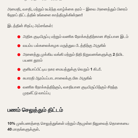
அமைதி, வசதி, மற்றும் உயர்ந்த வாழ்க்கை தரம் – இவை அனைத்தும் பிரைம்
ஹோப் திட்டத்தில் உங்களை காத்திருக்கின்றன!
இடத்தின் சிறப்பு அம்சங்கள்:
அதிக குடியிருப்பு மற்றும் வணிக நோக்கத்திற்கான சிறப்பான இடம்
வயம்ப பல்கலைக்கழக மருத்துவ பீடத்திற்கு அருகில்
அனைத்து முக்கிய வங்கி மற்றும் நிதி நிறுவனங்களுக்கு 2 நிமிட
பயண தூரம்
குளியாப்பிட்டிய நகர மையத்துக்கு வெறும் 1 கி.மீ.
சுபாரதி ஆரம்பப்பாடசாலைக்கு மிக அருகில்
வணிக நோக்கத்திற்கும், வசதியான குடியிருப்பிற்கும் சிறந்த
முதலீட்டு வாய்ப்பு
பணம் செலுத்தும் திட்டம்
10% முன்பணத்தை செலுத்துங்கள் மற்றும் மீதமுள்ள நிலுவைத் தொகையை
40 மாதங்களுக்குள்.