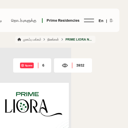
டி
தொடர்புகளுக்கு
Prime Residencies
En |
සිං
முகப்பு பக்கம்
நிலங்கள்
PRIME LIORA NACHCHADUWA
6
3932
நேரலை