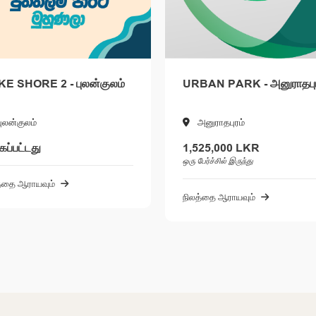
ுலம்
URBAN PARK - அனுராதபுரம்
LAKE S
அனுராதபுரம்
புலங்
1,525,000 LKR
200,0
ஒரு பேர்ச்சில் இருந்து
ஒரு பேர்ச்ச
நிலத்தை ஆராயவும்
நிலத்தை