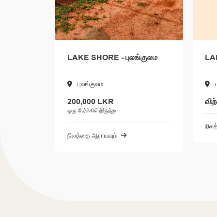
LAKE SHORE - புலங்குலம
LAKE SHORE 2 - புலன்க
புலங்குலம
புலன்குலம்
200,000 LKR
விற்கப்பட்டது
ரு பேர்ச்சில் இருந்து
நிலத்தை ஆராயவும்
ிலத்தை ஆராயவும்