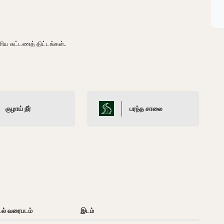
எளிய கட்டணத் திட்டங்கள்.
குழாய் நீர்
பரந்த சாலை
டல் வரைபடம்
இடம்