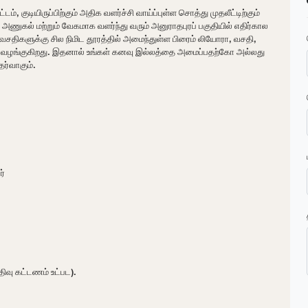
ம், குடியிருப்பிற்கும் அதிக வளர்ச்சி வாய்ப்புள்ள சொத்து முதலீட்டிற்கும்
ணுகல் மற்றும் வேகமாக வளர்ந்து வரும் அனுராதபுரப் பகுதியில் எதிர்கால
வசதிகளுக்கு சில நிமிட தூரத்தில் அமைந்துள்ள பிரைம் லியோரா, வசதி,
 வழங்குகிறது. இதனால் உங்கள் கனவு இல்லத்தை அமைப்பதற்கோ அல்லது
ர்வாகும்.
ர்
ிவு கட்டணம் உட்பட).