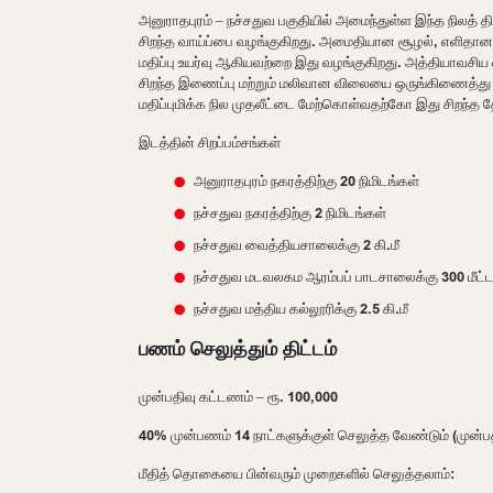
அனுராதபுரம் – நச்சதுவ பகுதியில் அமைந்துள்ள இந்த நிலத் திட்ட
சிறந்த வாய்ப்பை வழங்குகிறது. அமைதியான சூழல், எளிதான அ
மதிப்பு உயர்வு ஆகியவற்றை இது வழங்குகிறது. அத்தியாவசிய 
சிறந்த இணைப்பு மற்றும் மலிவான விலையை ஒருங்கிணைத்து
மதிப்புமிக்க நில முதலீட்டை மேற்கொள்வதற்கோ இது சிறந்த தே
இடத்தின் சிறப்பம்சங்கள்
அனுராதபுரம் நகரத்திற்கு 20 நிமிடங்கள்
நச்சதுவ நகரத்திற்கு 2 நிமிடங்கள்
நச்சதுவ வைத்தியசாலைக்கு 2 கி.மீ
நச்சதுவ மடவலகம ஆரம்பப் பாடசாலைக்கு 300 மீட்ட
நச்சதுவ மத்திய கல்லூரிக்கு 2.5 கி.மீ
பணம் செலுத்தும் திட்டம்
முன்பதிவு கட்டணம் – ரூ. 100,000
40% முன்பணம் 14 நாட்களுக்குள் செலுத்த வேண்டும் (முன்பத
மீதித் தொகையை பின்வரும் முறைகளில் செலுத்தலாம்: