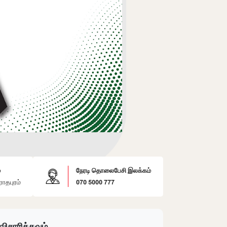
்
நேரடி தொலைபேசி இலக்கம்
ாதபுரம்
070 5000 777
விசாரிக்கவும்