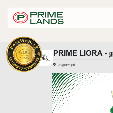
PRIME LIORA - ந
அனுராதபுரம்