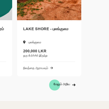
HORE - புலங்குலம
LAKE SHORE 2 - புலன்குலம்
குலம
புலன்குலம்
00 LKR
விற்கப்பட்டது
ில் இருந்து
நிலத்தை ஆராயவும்
 ஆராயவும்
மேலும் அறிய