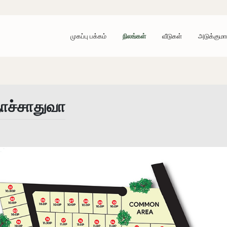
முகப்பு பக்கம்
நிலங்கள்
வீடுகள்
அடுக்குமா
ாச்சாதுவா