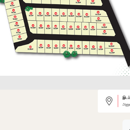
இடம
அனுர