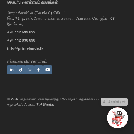
தொடர்பு கொள்ளவும் விவரங்கள்
பிரைம் லேண்ட்ஸ் (பிரைவேட்) லிமிட்டட்
இல. 75, டி. எஸ். சேனாநாயக்க மாவத்தை,, பொரளை, கொழும்பு - 08,
Hi, I'm Prime Bee, Your AI
இலங்கை,
Assistant!
+94 112 699 822
Tap the Call button above to talk
with me, or simply type your
+94 112 030 890
message below and I'll be happy to
info@primelands.lk
help.
எங்களைப் பின்தொடரவும்:
© 2026 ப்றைம் ஸண்ட்ஸில் அனைத்து உரிமைகளும் பாதுகாக்கப்பட்டவை. வடிவமைத்து
AI Assistant
TekGeeks
உருவாக்கப்பட்டவை.