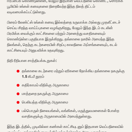
ஈர்ப்பைக் கொண்டுள்ளன, மேலும் இதமான வெப்பநிலை கொண்ட, சொர்க்க
பூமியில் உங்கள் கனவுகளை நிறைவேற்ற இந்த நிலத் திட்டம்
வடிவமைக்கப்பட்டுள்ளது.
பிரைம் லேண்ட்ஸ் உங்கள் கனவு இல்லத்தை உருவாக்க அல்லது முதலீட்டைச்
செய்ய சிறந்த வாய்ப்புகளை வழங்குகிறது, மேலும் இந்த இடம் கடலின்
பிரமிக்க வைக்கும் காட்சிகளை மற்றும் அனைத்து வசதிகளையும்
கொண்டுள்ள பகுதியாக இருக்கிறது. தங்காலை நகரில் அமைந்த இந்த
நிலங்கள், தெற்கு கடற்கரையின் சிறப்பு காலநிலை அம்சங்களையும், கடல்
காட்சியையும் அனுபவிக்க உதவுகிறது.
நிதி ரீதியான சாத்தியக்கூறுகள்:
தங்காலை கடற்கரை மற்றும் ஏரிகளை நோக்கிய தங்காலை நகருக்கு
1.5 கி.மீ தூரம்
கதிர்காமம் வீதிக்கு அருகாமை
மாத்தறை நகருக்கு அருகாமை
பெலியத்த வீதிக்கு அருகாமை
பல்பொருள் நிலையங்கள், வங்கிகள், மருத்துவமனைகள் போன்ற
வசதிகளுக்கு அருகாமையில் அமைந்துள்ளது.
இந்த இடத்தில், முடிவில்லா கண்கள் காட்சியுடனும் இதமான வெப்பநிலையில்