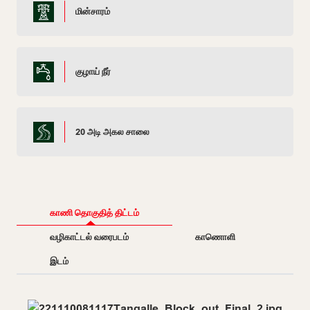
மின்சாரம்
குழாய் நீர்
20 அடி அகல சாலை
காணி தொகுதித் திட்டம்
வழிகாட்டல் வரைபடம்
காணொளி
இடம்