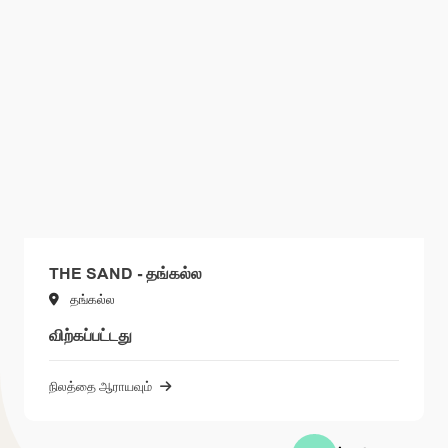
THE SAND - தங்கல்ல
தங்கல்ல
விற்கப்பட்டது
நிலத்தை ஆராயவும்