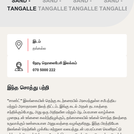
இடம்
தங்கல்ல
நேரடி தொலைபேசி இலக்கம்
070 5000 222
இந்த சொத்து பற்றி
"சாண்ட்" இலங்கையின் தெற்கு கடற்கரையில் அமைந்துள்ள சமீபத்திய
மற்றும் அசாதாரண நிலத் திட்டம். இங்கு கடல் அதன் தடாகத்தை
சந்திக்கும்போது, அது ஒரு அதிநவீன மற்றும் ஆடம்பரமான வாழ்க்கை
முறையுடன் உங்களை கவர்ந்திழுக்கும், தங்காலையில் உங்கள் சொந்த நிலத்தை
உருவாக்கும் உண்மையான அனுபவத்தை வழங்குகிறது. இந்த பிரத்தியேக
நிலங்கள் தெற்கின் முக்கிய சுற்றுலா வலயத்துடன் பரபரப்பான வெளிநாட்டு