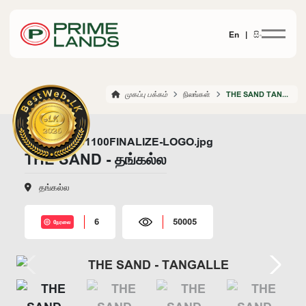
En |
සිං
முகப்பு பக்கம்
நிலங்கள்
THE SAND TANGALLE
THE SAND - தங்கல்ல
தங்கல்ல
6
50005
நேரலை