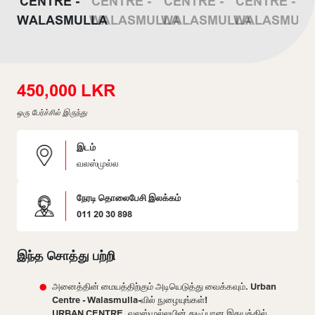
450,000 LKR
ஒரு பேர்ச்சில் இருந்து
இடம்
வலஸ்முல்ல
நேரடி தொலைபேசி இலக்கம்
011 20 30 898
இந்த சொத்து பற்றி
அனைத்தின் மையத்திற்கும் அடியெடுத்து வைக்கவும். Urban
Centre - Walasmulla-வில் நுழையுங்கள்!
URBAN CENTRE, வலஸ்முல்லயின் துடிப்பான இதயத்தில்