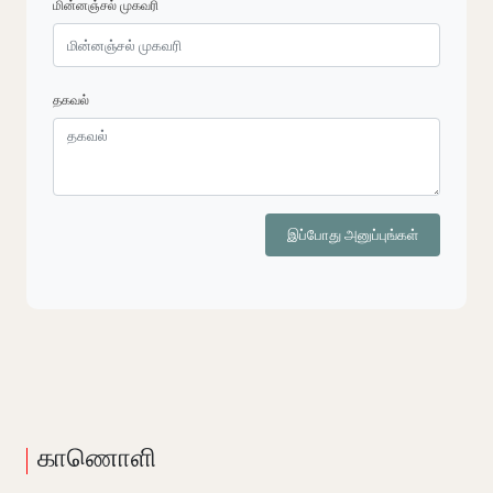
மின்னஞ்சல் முகவரி
தகவல்
இப்போது அனுப்புங்கள்
காணொளி