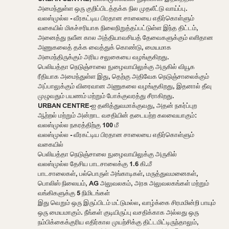
அமைந்துள்ள ஒரு குறிப்பிடத்தக்க நில முதலீட்டு வாய்ப்பு.
வலஸ்முல்ல - வீரகட்டிய பிரதான சாலையை எதிர்கொள்ளும்
வகையில் மிகச்சரியாக நிலைநிறுத்தப்பட்டுள்ள இந்த திட்டம்,
அனைத்து நவீன கால அத்தியாவசியத் தேவைகளுக்கும் எளிதான
அணுகலைத் தக்க வைத்துக் கொண்டு, மையமாக
அமைந்திருக்கும் அரிய சலுகையை வழங்குகிறது.
பெலியத்தா நெடுஞ்சாலை நுழைவாயிலுக்கு அருகில் வியூக
ரீதியாக அமைந்துள்ள இது, தெற்கு அதிவேக நெடுஞ்சாலைக்கும்
அப்பாலுக்கும் விரைவான அணுகலை வழங்குகிறது, இதனால் தீவு
முழுவதும் பயணம் மற்றும் போக்குவரத்து சீராகிறது.
URBAN CENTRE-ஐ தனித்துவமாக்குவது, அதன் நகர்ப்புற
ஆற்றல் மற்றும் அன்றாட வசதியின் தடையற்ற கலவையாகும்:
வலஸ்முல்ல நகரத்திற்கு 100 மீ
வலஸ்முல்ல - வீரகட்டிய பிரதான சாலையை எதிர்கொள்ளும்
வகையில்
பெலியத்தா நெடுஞ்சாலை நுழைவாயிலுக்கு அருகில்
வலஸ்முல்ல தேசிய பாடசாலைக்கு 1.6 கி.மீ
பாடசாலைகள், பல்பொருள் அங்காடிகள், மருத்துவமனைகள்,
பொலிஸ் நிலையம், AG அலுவலகம், அரசு அலுவலகங்கள் மற்றும்
வங்கிகளுக்கு 5 நிமிடங்கள்
இது வெறும் ஒரு இருப்பிடம் மட்டுமல்ல, வாழ்க்கை சிரமமின்றி பாயும்
ஒரு மையமாகும். நீங்கள் குடியிருப்பு வசதிக்காக அல்லது ஒரு
நம்பிக்கைக்குரிய எதிர்கால முயற்சிக்கு திட்டமிட்டிருந்தாலும்,