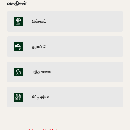
வசதிகள்
மின்சாரம்
குழாய் நீர்
பரந்த சாலை
சிட்டி ஏரியா