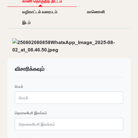
காணி தொகுதித் திட்டம்
வழிகாட்டல் வரைபடம்
காணொளி
இடம்
விசாரிக்கவும்
பெயர்
தொலைபேசி இலக்கம்