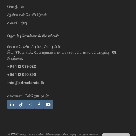
செய்திகள்
ஆன்லைன் வெளியீடுகள்
வலைப்பதிவு
AI Assistant
தொடர்பு கொள்ளவும் விவரங்கள்
பிரைம் லேண்ட்ஸ் (பிரைவேட்) லிமிட்டட்
இல. 75, டி. எஸ். சேனாநாயக்க மாவத்தை,, பொரளை, கொழும்பு - 08,
Hi, I'm Prime Bee, Your AI
இலங்கை,
Assistant!
+94 112 699 822
Tap the Call button above to talk
with me, or simply type your
+94 112 030 890
message below and I'll be happy to
info@primelands.lk
help.
எங்களைப் பின்தொடரவும்:
© 2026 ப்றைம் ஸண்ட்ஸில் அனைத்து உரிமைகளும் பாதுகாக்கப்பட்டவை. வடிவமைத்து