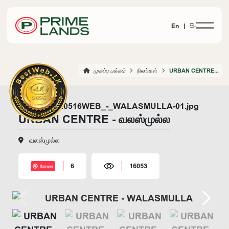
En |
සිං
முகப்பு பக்கம்
நிலங்கள்
URBAN CENTRE WALASMULLA
URBAN CENTRE - வலஸ்முல்ல
வலஸ்முல்ல
6
16053
நேரலை