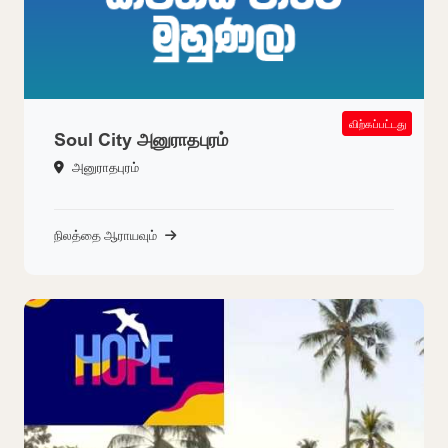
SOLD OUT
விற்கப்பட்டது
Soul City அனுராதபுரம்
அனுராதபுரம்
நிலத்தை ஆராயவும்