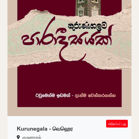
SOLD OUT
விற்கப்பட்டது
Kurunegala - வெஹெர
குருணாகல்