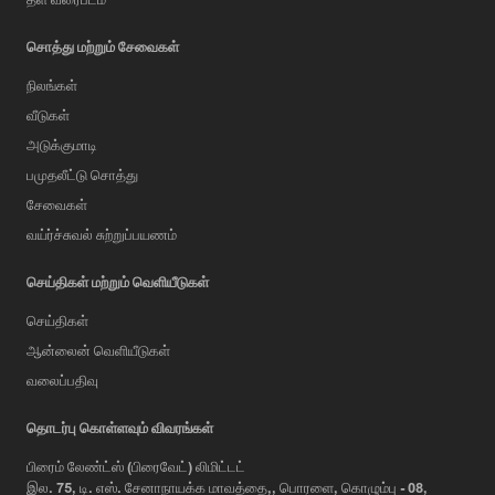
சொத்து மற்றும் சேவைகள்
நிலங்கள்
வீடுகள்
அடுக்குமாடி
பமுதலீட்டு சொத்து
சேவைகள்
வய்ர்ச்சுவல் சுற்றுப்பயணம்
செய்திகள் மற்றும் வெளியீடுகள்
செய்திகள்
ஆன்லைன் வெளியீடுகள்
வலைப்பதிவு
AI Assistant
தொடர்பு கொள்ளவும் விவரங்கள்
பிரைம் லேண்ட்ஸ் (பிரைவேட்) லிமிட்டட்
இல. 75, டி. எஸ். சேனாநாயக்க மாவத்தை,, பொரளை, கொழும்பு - 08,