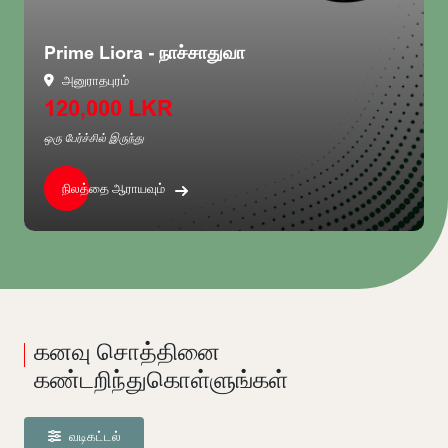
Prime Liora - நாச்சாதுவா
அனுராதபுரம்
120,000 LKR
ஒரு பேர்ச்சில் இருந்து
ஒ
நிலத்தை ஆராயவும்
கனவு சொத்தினை
கண்டறிந்துகொள்ளுங்கள்
வடிகட்டல்