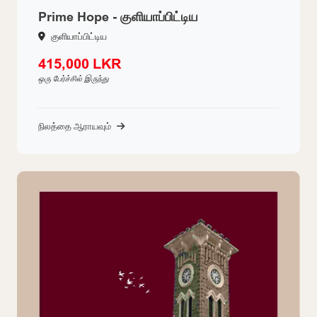
Prime Hope - குளியாப்பிட்டிய
குளியாப்பிட்டிய
415,000 LKR
ஒரு பேர்ச்சில் இருந்து
நிலத்தை ஆராயவும்