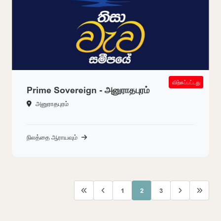
SOLD OUT
விற்கப்பட்டது
Prime Sovereign - அனுராதபுரம்
அனுராதபுரம்
நிலத்தை ஆராயவும்
1
2
3