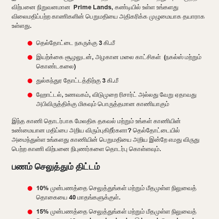
விற்பனை நிறுவனமான Prime Lands, கண்டியில் உள்ள உங்களது
விலைமதிப்பற்ற காணிகளின் பெறுமதியை அதிகரிக்க முழுமையாக தயாராக
உள்ளது.
தெல்தோட்டை நகருக்கு 3 கி.மீ
இயற்க்கை சூழலுடன், அழகான மலை காட்சிகள் (நகல்ஸ் மற்றும்
கொண்டகலை)
துல்கந்துர தோட்டத்திற்கு 3 கி.மீ
ஹோட்டல், உணவகம், விடுமுறை ரிசார்ட் அல்லது வேறு ஏதாவது
அபிவிருத்திக்கு மிகவும் பொருத்தமான காணியாகும்
இந்த காணி தொடர்பாக மேலதிக தகவல் மற்றும் உங்கள் காணியின்
உண்மையான மதிப்பை அறிய விரும்புகிறீர்களா? தெல்தோட்டையில்
அமைந்துள்ள உங்களது காணியின் பெறுமதியை அறிய இன்றே எமது விருது
பெற்ற காணி விற்பனை நிபுணர்களை தொடர்பு கொள்ளவும்.
பணம் செலுத்தும் திட்டம்
10% முன்பணத்தை செலுத்துங்கள் மற்றும் மீதமுள்ள நிலுவைத்
தொகையை 40 மாதங்களுக்குள்.
15% முன்பணத்தை செலுத்துங்கள் மற்றும் மீதமுள்ள நிலுவைத்