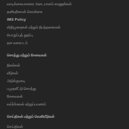
வாடிக்கையாளரை அடையாளம் காணுங்கள்
தனியுரிமைக் கொள்கை
IMS Policy
விதிமுறைகள் மற்றும் நிபந்தனைகள்
பொறுப்புத் துறப்பு
தள வரைபடம்
சொத்து மற்றும் சேவைகள்
நிலங்கள்
வீடுகள்
அடுக்குமாடி
பமுதலீட்டு சொத்து
சேவைகள்
வய்ர்ச்சுவல் சுற்றுப்பயணம்
செய்திகள் மற்றும் வெளியீடுகள்
செய்திகள்