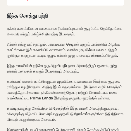
இந்த சொத்து பற்றி
ஏக்கர் கணக்கிலான பசுமையான நிலப்பரப்புகளால் சூழப்பட்ட தெல்தோட்டை
அமைதி மற்றும் மகிழ்ச்சி நிறைந்த இடமாகும்.
நீங்கள் எங்கு பார்த்தாலும், பசுமையான செடிகள் மற்றும் மரங்களின் அழகிய
காட்சிகளை இக் காணியில் காணலாம். எனவே முடிவில்லா பசுமை மற்றும்
குளிர்ந்த காற்றுடன் கூடிய சூழல் உங்கள் முழு நாளையும் உற்சாகப்படுத்தும்.
இந்த காணியின் நடுவே ஒரு அழகிய நீர் ஓடைஅமைந்திருப்பதனால், இது
உங்கள் மனதைக் கவரும் இடமாகவும் அமையும்..
கண்கவர் மலைக் காட்சிகளுடன் முடிவில்லா பசுமையான இயற்கை சூழலை
ரசித்து வாழ இதைவிட சிறந்த இடம் எதுவுமில்லை. இயற்கை எழில் கொஞ்சும்
மலைத்தொடர்களான நக்கிள்ஸ் மலைத்தொடர் மற்றும் கொண்டகல மலை
தெல்தோட்டை Prime Lands இலிருந்து குறுகிய தூரத்தில் உள்ளன.
கண்டி நகருக்கு அண்மித்த பிரதேசத்தில் இந்த காணி அமைந்திருப்பதால்,
உங்களுக்கு வீடு கட்டவோ அல்லது முதலீட்டு நோக்கங்களுக்கோ நிதி ரீதியாக
மிகவும் பயனுள்ளதாக அமையும்.
இலங்கையின் பல விருதுகளைப் பெற்ற காணி மற்றும் சொத்து அபிவிருத்தி