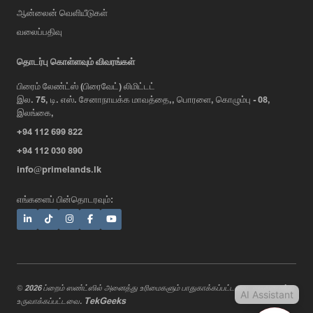
ஆன்லைன் வெளியீடுகள்
வலைப்பதிவு
AI Assistant
தொடர்பு கொள்ளவும் விவரங்கள்
பிரைம் லேண்ட்ஸ் (பிரைவேட்) லிமிட்டட்
இல. 75, டி. எஸ். சேனாநாயக்க மாவத்தை,, பொரளை, கொழும்பு - 08,
Hi, I'm Prime Bee, Your AI
இலங்கை,
Assistant!
+94 112 699 822
Tap the Call button above to talk
with me, or simply type your
+94 112 030 890
message below and I'll be happy to
info@primelands.lk
help.
எங்களைப் பின்தொடரவும்:
© 2026 ப்றைம் ஸண்ட்ஸில் அனைத்து உரிமைகளும் பாதுகாக்கப்பட்டவை. வடிவமைத்து
AI Assistant
TekGeeks
உருவாக்கப்பட்டவை.