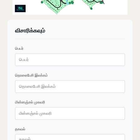
விசாரிக்கவும்
பெயர்
தொலைபேசி இலக்கம்
மின்னஞ்சல் முகவரி
தகவல்