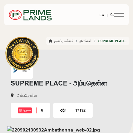
En |
සිං
முகப்பு பக்கம்
நிலங்கள்
SUPREME PLACE AMBATHENNA
SUPREME PLACE - அம்பதென்ன
அம்பதென்ன
6
17192
நேரலை