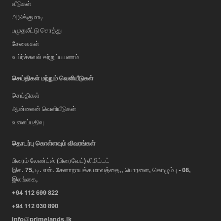
வீடுகள்
அடுக்குமாடி
பமுதலீட்டு சொத்து
சேவைகள்
வய்ர்ச்சுவல் சுற்றுப்பயணம்
செய்திகள் மற்றும் வெளியீடுகள்
செய்திகள்
ஆன்லைன் வெளியீடுகள்
வலைப்பதிவு
AI Assistant
தொடர்பு கொள்ளவும் விவரங்கள்
பிரைம் லேண்ட்ஸ் (பிரைவேட்) லிமிட்டட்
இல. 75, டி. எஸ். சேனாநாயக்க மாவத்தை,, பொரளை, கொழும்பு - 08,
Hi, I'm Prime Bee, Your AI
இலங்கை,
Assistant!
+94 112 699 822
Tap the Call button above to talk
with me, or simply type your
+94 112 030 890
message below and I'll be happy to
info@primelands.lk
help.