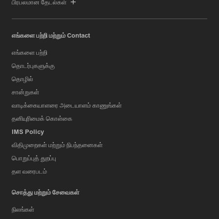
பிரபலமான தேடல்கள்
எங்களை பற்றி மற்றும் Contact
எங்களை பற்றி
தொடர்புகளுக்கு
தொழில்
சான்றுகள்
வாடிக்கையாளரை அடையாளம் காணுங்கள்
தனியுரிமைக் கொள்கை
IMS Policy
விதிமுறைகள் மற்றும் நிபந்தனைகள்
பொறுப்புத் துறப்பு
தள வரைபடம்
சொத்து மற்றும் சேவைகள்
நிலங்கள்