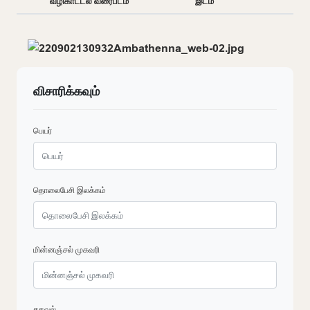
வழிகாட்டல் வரைபடம்
இடம்
விசாரிக்கவும்
பெயர்
தொலைபேசி இலக்கம்
மின்னஞ்சல் முகவரி
தகவல்