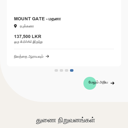
MOUNT GATE - மதனா
ரபுக்கனா
137,500 LKR
ஒரு பேர்ச்சில் இருந்து
நிலத்தை ஆராயவும்
மேலும் அறிய
துணை நிறுவனங்கள்