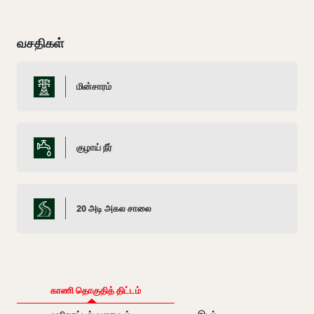
வசதிகள்
மின்சாரம்
குழாய் நீர்
20 அடி அகல சாலை
காணி தொகுதித் திட்டம்