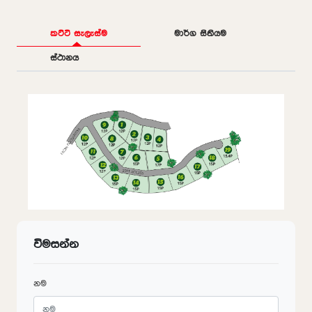
කට්ටි සැලැස්ම
මාර්ග සිතියම
ස්ථානය
විමසන්න
නම