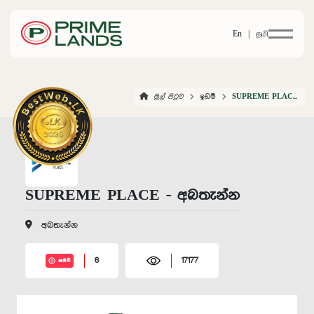
En |
தமி
මුල් පිටුව
ඉඩම්
SUPREME PLACE AMBATHENNA
SUPREME PLACE - අබතැන්න
අබතැන්න
6
17177
සජීවී