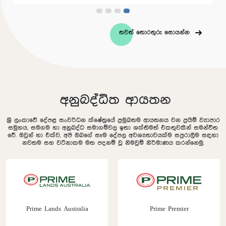
තවත් තොරතුරු සොයන්න
අනුබද්ධිත ආයතන
ශ්‍රී ලංකාවේ දේපළ සංවර්ධන ක්ෂේත්‍රයේ ප්‍රමුඛතම ආයතනය වන ප්‍රයිම් ව්‍යාපාර
සමුහය, සමගම හා අනුබද්ධ සමාගම්වල ඉතා ශක්තිමත් එකතුවකින් සමන්විත
වේ. ඔවුන් හා එක්ව, අපි ඔබගේ සෑම දේපල අවශ්‍යතාවයක්ම සපුරාලීම සඳහා
නවතම සහ වටිනාකම මත පදනම් වූ නිමවුම් නිර්මාණය කරන්නෙමු.
Prime Lands Australia
Prime Premier