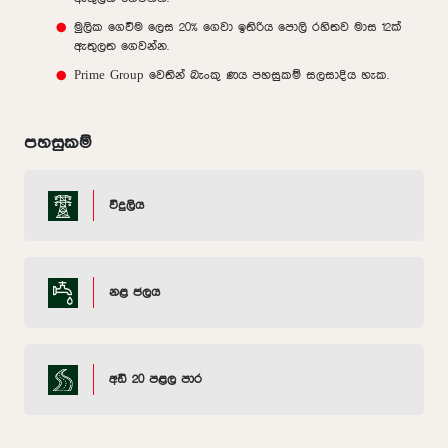
මුලික ගෙවීම ලෙස 20% ගෙවා ඉතිරිය පොලි රහිතව මාස 12ක්
ඇතුලත ගෙවන්න.
Prime Group වෙතින් බැංකු ණය පහසුකම් සලසාදිය හැක.
පහසුකම්
විදුලිය
නළ ජලය
අඩි 20 පළල පාර