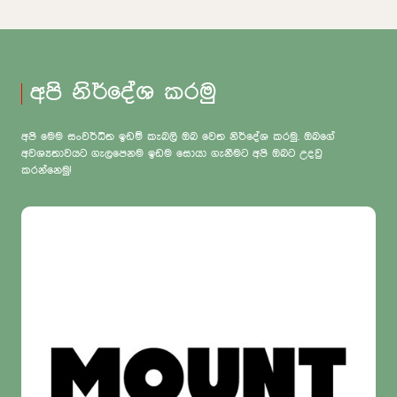
අපි නිර්දේශ කරමු
අපි මෙම සංවර්ධිත ඉඩම් කැබලි ඔබ වෙත නිර්දේශ කරමු. ඔබගේ
අවශ්‍යතාවයට ගැලපෙනම ඉඩම සොයා ගැනීමට අපි ඔබට උදවු
කරන්නෙමු!