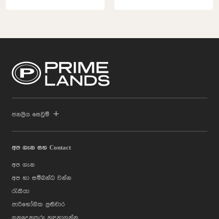
ජනප්‍රිය සෙවුම්
අප ගැන සහ Contact
අප ගැන
අප හා සම්බන්ධ වන්න
රැකියා
පාරිභෝගික ප්‍රතිචාර
ගනුදෙනුකරු හඳුනාගන්න