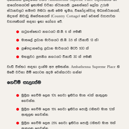
ආයෝජනයටත් ඉතාමත් වටිනා ස්ථානයකි. යුනෙස්කෝ ලෝක උරුම
ස්ථානවලට සමීපව පිහිටා ඇති මෙම භූමිය, විනෝදාස්වාද මධ්‍යස්ථානයක්,
නිදහස් නිවාඩු නිකේතනයක් (Country Cottage) හෝ වෙනත් ව්‍යාපාරික
ව්‍යාපෘතියක් සඳහා ඉතා යෝග්‍ය වේ.
කටුගස්තොට නගරයට කි.මී. 6 ක් පමණි
මාතලේ ප්‍රධාන මාර්ගයට කි.මී. 3.5 ක් (විනාඩි 13 ක්)
පුෂ්පදානවෙල ප්‍රධාන මාර්ගයට මීටර් 500 ක්
මහනුවර පූජනීය නගරයට විනාඩි 30 ක් පමණි
වැඩි විස්තර සඳහා දැන්ම අප අමතන්න. Ambathenna Supreme Place හි
ඔබේ වටිනා බිම් කොටස අදම වෙන්කරවා ගන්න!
ගෙවීම් සැලැස්ම
මුලික ගෙවීම ලෙස 10% ගෙවා ඉතිරිය මාස 40ක් ඇතුලත
ගෙවන්න.
මුලික ගෙවීම ලෙස 15% ගෙවා ඉතිරිය පොලි රහිතව මාස 12ක්
ඇතුලත ගෙවන්න.
මුලික ගෙවීම ලෙස 25% ගෙවා ඉතිරිය පොලි රහිතව මාස 18ක්
ඇතුලත ගෙවන්න.