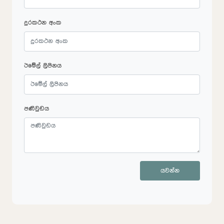
දුරකථන අංක
ඊමේල් ලිපිනය
පණිවුඩය
යවන්න