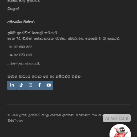
අන්තර්ජාල ප්‍රකාශන
බ්ලොග්
AI Assistant
අමතන්න විස්තර
ප්‍රයිම් ලෑන්ඩ්ස් (පෞද්) සමාගම
Hi, I'm Prime Bee, Your AI
අංක 75, ඩී.එස්. සේනානායක මාවත,, බොරැල්ල, කොළඹ 8, ශ්‍රී ලංකාව,
Assistant!
+94 112 699 822
Tap the Call button above to talk
with me, or simply type your
+94 112 030 890
message below and I'll be happy to
help.
info@primelands.lk
සමාජ මාධ්‍යය හරහා අප හා සම්බන්ධ වන්න:
© 2026 ප්‍රයිම් ලෑන්ඩ්ස්. සියලු හිමිකම් ඇවිරිණි. නිර්මාණය සහ සංවර්ධනය
AI Assistant
TekGeeks