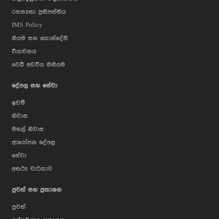
රහස්‍යතා ප්‍රතිපත්තිය
IMS Policy
නියම සහ කොන්දේසි
වියාචනය
වෙබ් අඩවිය සිතියම
දේපල සහ සේවා
ඉඩම්
නිවාස
මහල් නිවාස
ආයෝජන දේපළ
සේවා
අතථ්‍ය චාරිකාව
පුවත් සහ ප්‍රකාශන
පුවත්