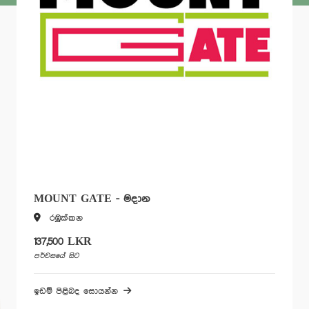
MOUNT GATE - මදාන
රඹුක්කන
137,500 LKR
පර්චසයේ සිට
ඉඩම් පිළිබද සොයන්න