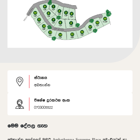
ස්ථානය
අබතැන්න
විශේෂ දුරකථන අංක
0703005522
මෙම දේපල ගැන
අඹතැන්න ප්‍රදේශයේ පිහිටි Ambathenna Supreme Place පදිංචියටත් හා