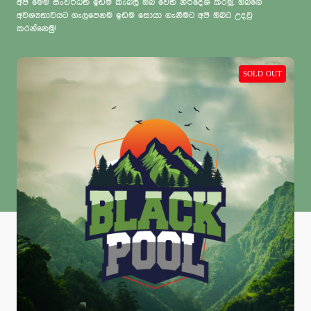
අපි මෙම සංවර්ධිත ඉඩම් කැබලි ඔබ වෙත නිර්දේශ කරමු. ඔබගේ
අවශ්‍යතාවයට ගැලපෙනම ඉඩම සොයා ගැනීමට අපි ඔබට උදවු
කරන්නෙමු!
SOLD OUT