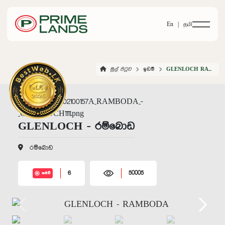
En |
தமி
මුල් පිටුව
ඉඩම්
GLENLOCH RAMBODA
GLENLOCH - රම්බොඩ
රම්බොඩ
6
50005
සජීවී