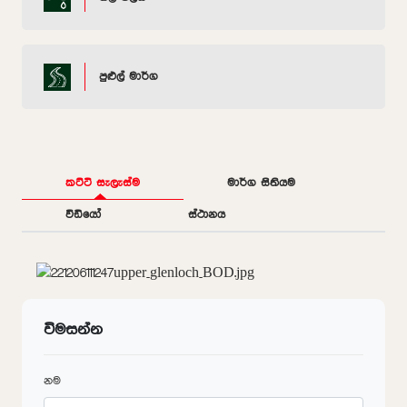
පුළුල් මාර්ග
කට්ටි සැලැස්ම
මාර්ග සිතියම
වීඩියෝ
ස්ථානය
විමසන්න
නම