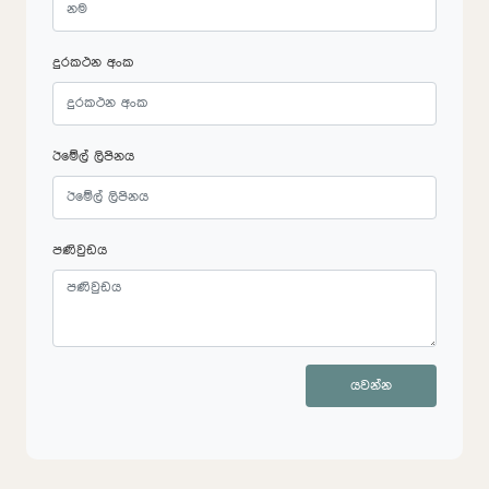
දුරකථන අංක
ඊමේල් ලිපිනය
පණිවුඩය
යවන්න