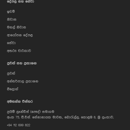
දේපල සහ සේවා
ඉඩම්
නිවාස
මහල් නිවාස
ආයෝජන දේපළ
සේවා
අතථ්‍ය චාරිකාව
පුවත් සහ ප්‍රකාශන
පුවත්
අන්තර්ජාල ප්‍රකාශන
බ්ලොග්
AI Assistant
අමතන්න විස්තර
ප්‍රයිම් ලෑන්ඩ්ස් (පෞද්) සමාගම
Hi, I'm Prime Bee, Your AI
අංක 75, ඩී.එස්. සේනානායක මාවත,, බොරැල්ල, කොළඹ 8, ශ්‍රී ලංකාව,
Assistant!
+94 112 699 822
Tap the Call button above to talk