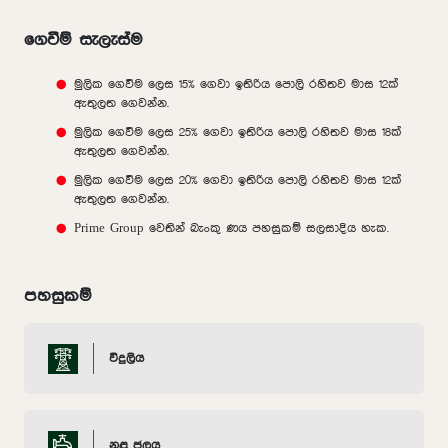
ගෙවීම් සැලැස්ම
මුලික ගෙවීම ලෙස 15% ගෙවා ඉතිරිය පොලි රහිතව මාස 12ක්
ඇතුලත ගෙවන්න.
මුලික ගෙවීම ලෙස 25% ගෙවා ඉතිරිය පොලි රහිතව මාස 18ක්
ඇතුලත ගෙවන්න.
මුලික ගෙවීම ලෙස 20% ගෙවා ඉතිරිය පොලි රහිතව මාස 12ක්
ඇතුලත ගෙවන්න.
Prime Group වෙතින් බැංකු ණය පහසුකම් සලසාදිය හැක.
පහසුකම්
විදුලිය
නළ ජලය