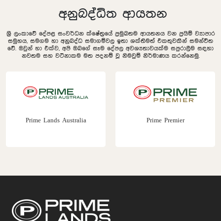
අනුබද්ධිත ආයතන
ශ්‍රී ලංකාවේ දේපළ සංවර්ධන ක්ෂේත්‍රයේ ප්‍රමුඛතම ආයතනය වන ප්‍රයිම් ව්‍යාපාර
සමුහය, සමගම හා අනුබද්ධ සමාගම්වල ඉතා ශක්තිමත් එකතුවකින් සමන්විත
වේ. ඔවුන් හා එක්ව, අපි ඔබගේ සෑම දේපල අවශ්‍යතාවයක්ම සපුරාලීම සඳහා
නවතම සහ වටිනාකම මත පදනම් වූ නිමවුම් නිර්මාණය කරන්නෙමු.
Prime Lands Australia
Prime Premier