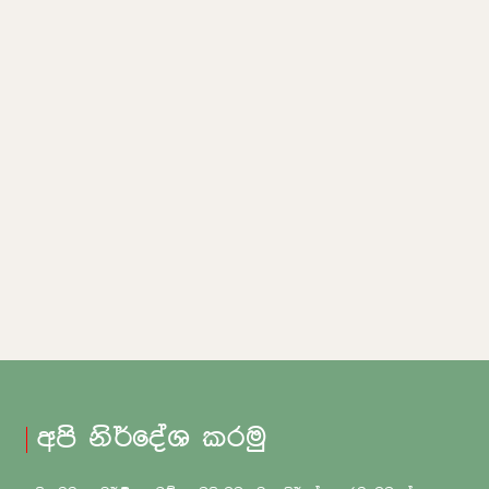
අපි නිර්දේශ කරමු