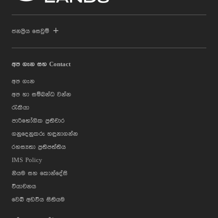
ජනප්‍රිය සෙවුම්
අප ගැන සහ Contact
අප ගැන
අප හා සම්බන්ධ වන්න
රැකියා
පාරිභෝගික ප්‍රතිචාර
ගනුදෙනුකරු හඳුනාගන්න
රහස්‍යතා ප්‍රතිපත්තිය
IMS Policy
නියම සහ කොන්දේසි
වියාචනය
වෙබ් අඩවිය සිතියම