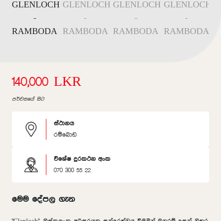
140,000 LKR
පර්චසයේ සිට
ස්ථානය
රම්බොඩ
විශේෂ දුරකථන අංක
070 300 55 22
මෙම දේපල ගැන