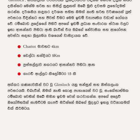
"Glenloch", නිස්කලංක පරිසරයක සුන්දරත්වය විඳිමින් මනරම් දසුන් නිතර
දකින්නට මෙන්ම හරිත හා සිසිල් සුළඟක් ඔබේ මුළු දවසම ප්‍රභෝදමත්
කරන්න. දර්ශනීය කඳුකර දර්ශන සහිත නිමක් නැති හරිත වර්ණයෙන් යුත්
පරිසරය විදින්නට සහ ජීවත් වීමට මෙම ඉඩම් ව්‍යාපෘතිය වඩාත් යෝගය
වේ. රම්බොඩ ප්‍රදේශයේ පිහිටි අපගේ ඉඩම් ප්‍රධාන සංචාරක ස්ථාන වලට
ඉතා ආසන්නව පිහිටා ඇති බැවින් එය ඔබගේ නේවාසික සහ ආයෝජන
අවස්ථා සඳහා මූල්‍යමය වශයෙන් වාසිදායක වේ.
Chariot මාවතට 4km
ඩෙල්ටා හන්දියට 9Km
පුස්සල්ලාව නගරයට ආසන්නව පිහිටා ඇත
ගැරඩි ඇල්ලට කිලෝමීටර 1.5 කි
අක්කර ගණනාවකින් වට වූ Glenloch යනු සන්සුන් සහ නිස්කලංක
පරිසරයකි. එබැවින්, නිමක් නැති කොළ පැහැයෙන් වට වූ, සංකේතාත්මක
රම්බොඩ වෙතින් ඔබේ සිහින ඉඩම වෙන් කරවාගන්න. අපගේ අලෙවි
නියෝජිතයින් සැමවිටම කැපවී සිටින්නේ ඔබගේ මුදලට ඉහල වටිනාකමක්
එක් කිරීමටය.