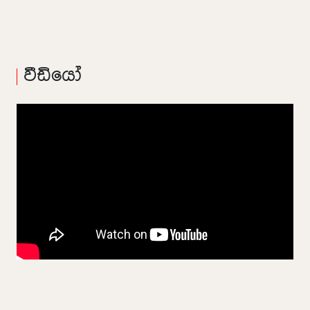
වීඩියෝ