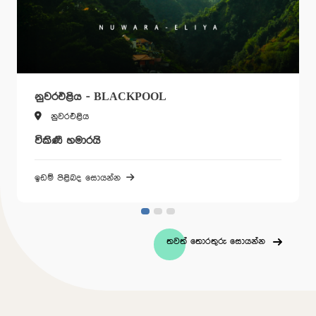
නුවරඑළිය - BLACKPOOL
නුවරඑළිය
විකිණී හමාරයි
ඉඩම් පිළිබද සොයන්න
තවත් තොරතුරු සොයන්න