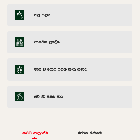
නළ ජලය
නාගරික ප්‍රදේශ
මාස 18 පොළී රහිත කාල සීමාව
අඩි 20 පළල පාර
කට්ටි සැලැස්ම
මාර්ග සිතියම