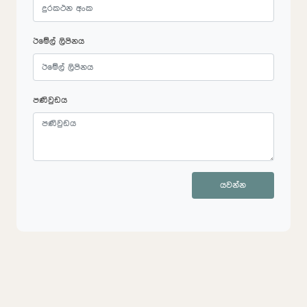
ඊමේල් ලිපිනය
පණිවුඩය
යවන්න