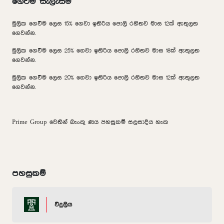
ගෙවීම් සැලැස්ම
මුලික ගෙවීම ලෙස 15% ගෙවා ඉතිරිය පොලි රහිතව මාස 12ක් ඇතුලත
ගෙවන්න.
මුලික ගෙවීම ලෙස 25% ගෙවා ඉතිරිය පොලි රහිතව මාස 18ක් ඇතුලත
ගෙවන්න.
මුලික ගෙවීම ලෙස 20% ගෙවා ඉතිරිය පොලි රහිතව මාස 12ක් ඇතුලත
ගෙවන්න.
Prime Group වෙතින් බැංකු ණය පහසුකම් සලසාදිය හැක
පහසුකම්
විදුලිය