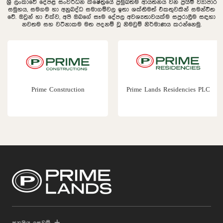
ශ්‍රී ලංකාවේ දේපළ සංවර්ධන ක්ෂේත්‍රයේ ප්‍රමුඛතම ආයතනය වන ප්‍රයිම් ව්‍යාපාර
සමුහය, සමගම හා අනුබද්ධ සමාගම්වල ඉතා ශක්තිමත් එකතුවකින් සමන්විත
වේ. ඔවුන් හා එක්ව, අපි ඔබගේ සෑම දේපල අවශ්‍යතාවයක්ම සපුරාලීම සඳහා
නවතම සහ වටිනාකම මත පදනම් වූ නිමවුම් නිර්මාණය කරන්නෙමු.
Prime Construction
Prime Lands Residencies PLC