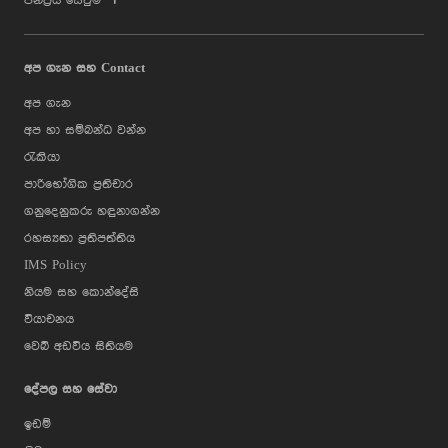
ජනප්‍රිය සෙවුම්
අප ගැන සහ Contact
අප ගැන
අප හා සම්බන්ධ වන්න
රැකියා
පාරිභෝගික ප්‍රතිචාර
ගනුදෙනුකරු හඳුනාගන්න
රහස්‍යතා ප්‍රතිපත්තිය
IMS Policy
නියම සහ කොන්දේසි
වියාචනය
වෙබ් අඩවිය සිතියම
දේපල සහ සේවා
ඉඩම්