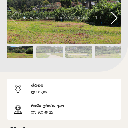
ස්ථානය
නුවරඑළිය
විශේෂ දුරකථන අංක
070 300 55 22