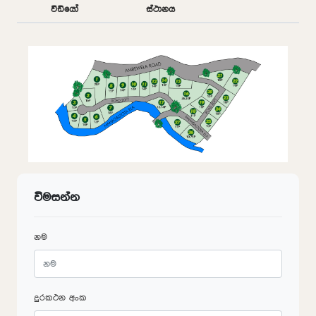
වීඩියෝ
ස්ථානය
විමසන්න
නම
දුරකථන අංක