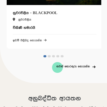
නුවරඑළිය - BLACKPOOL
නුවරඑළිය
විකිණී හමාරයි
ඉඩම් පිළිබද සොයන්න
තවත් තොරතුරු සොයන්න
අනුබද්ධිත ආයතන