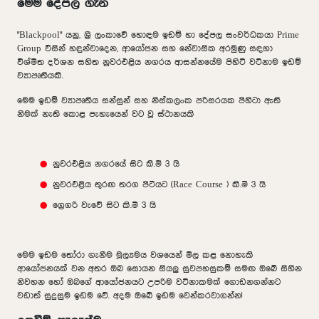
මෙම දේපල ගැන
"Blackpool" යනු, ශ්‍රී ලංකාවේ හොඳම ඉඩම් හා දේපල සංවර්ධකයා Prime
Group විසින් හඳුන්වාදෙන, ආයෝජන සහ නේවාසික අරමුණු සඳහා
විශ්මිත දර්ශන සහිත නුවරඑළිය නගරය ආසන්නයේම පිහිටි වටිනාම ඉඩම්
ව්‍යාපෘතියකි.
මෙම ඉඩම් ව්‍යාපෘතිය සන්සුන් සහ නිස්කලංක පරිසරයක පිහිටා ඇති
නිමක් නැති කොළ පැහැයෙන් වට වූ ස්ථානයකි
නුවරඑළිය නගරයේ සිට කි.මී 3 යි
නුවරඑළිය තුරඟ තරග පිටියට (Race Course ) කි.මී 3 යි
ග්‍රෙගරි වැවේ සිට කි.මී 3 යි
මෙම ඉඩම තෝරා ගැනීම මූල්‍යමය වශයෙන් මිල කළ නොහැකි
ආයෝජනයක් වන අතර ඔබ සොයන සියලු සුවපහසුකම් සමඟ ඔබේ සිහින
නිවහන හෝ ඔබගේ ආයෝජනයට උපරිම වටිනාකමක් ගොඩනගන්නට
වඩාත් සුදුසුම ඉඩම වේ. අදම ඔබේ ඉඩම වෙන්කරවාගන්න!