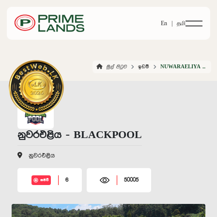
En |
தமி
මුල් පිටුව
ඉඩම්
NUWARAELIYA BLACKPOOL
නුවරඑළිය - BLACKPOOL
නුවරඑළිය
6
50005
සජීවී