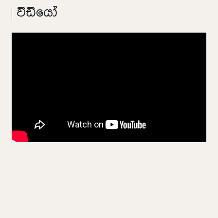
වීඩියෝ