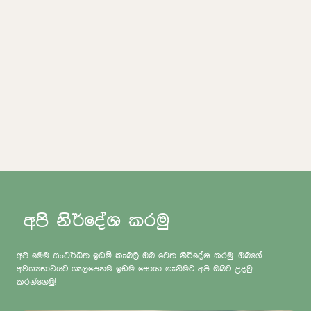
අපි නිර්දේශ කරමු
අපි මෙම සංවර්ධිත ඉඩම් කැබලි ඔබ වෙත නිර්දේශ කරමු. ඔබගේ
අවශ්‍යතාවයට ගැලපෙනම ඉඩම සොයා ගැනීමට අපි ඔබට උදවු
කරන්නෙමු!