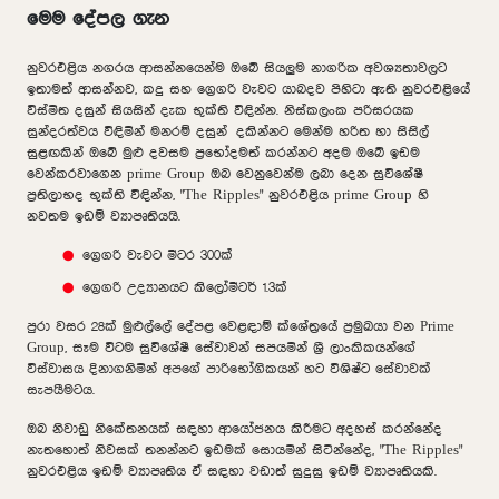
මෙම දේපල ගැන
නුවරඑළිය නගරය ආසන්නයෙන්ම ඔබේ සියලුම නාගරික අවශ්‍යතාවලට
ඉතාමත් ආසන්නව, කදු සහ ග්‍රෙගරි වැවට යාබදව පිහිටා ඇති නුවරඑළියේ
විස්මිත දසුන් සියසින් දැක භුක්ති විඳින්න. නිස්කලංක පරිසරයක
සුන්දරත්වය විඳිමින් මනරම් දසුන් දකින්නට මෙන්ම හරිත හා සිසිල්
සුළඟකින් ඔබේ මුළු දවසම ප්‍රභෝදමත් කරන්නට අදම ඔබේ ඉඩම
වෙන්කරවාගෙන prime Group ඔබ වෙනුවෙන්ම ලබා දෙන සුවිශේෂී
ප්‍රතිලාභද භුක්ති විඳින්න, "The Ripples" නුවරඑළිය prime Group හි
නවතම ඉඩම් ව්‍යාපෘතියයි.
ග්‍රෙගරි වැවට මීටර 300ක්
ග්‍රෙගරි උද්‍යානයට කිලෝමීටර් 1.3ක්
පුරා වසර 28ක් මුළුල්ලේ දේපළ වෙළඳාම් ක්ශේත්‍රයේ ප්‍රමුඛයා වන Prime
Group, සෑම විටම සුවිශේෂී සේවාවන් සපයමින් ශ්‍රී ලාංකිකයන්ගේ
විස්වාසය දිනාගනිමින් අපගේ පාරිභෝගිකයන් හට විශිෂ්ට සේවාවක්
සැපයීමටය.
ඔබ නිවාඩු නිකේතනයක් සඳහා ආයෝජනය කිරීමට අදහස් කරන්නේද
නැතහොත් නිවසක් තනන්නට ඉඩමක් සොයමින් සිටින්නේද, "The Ripples"
නුවරඑළිය ඉඩම් ව්‍යාපෘතිය ඒ සඳහා වඩාත් සුදුසු ඉඩම් ව්‍යාපෘතියකි.