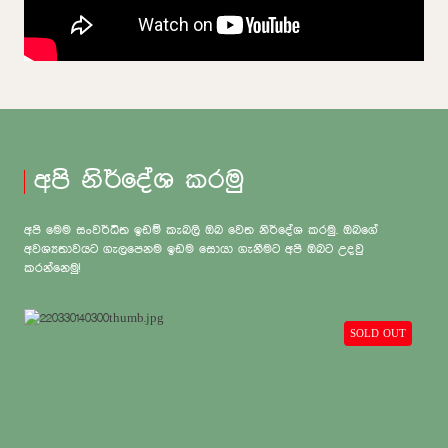
අපි නිර්දේශ කරමු
අපි මෙම සංවර්ධිත ඉඩම් කැබලි ඔබ වෙත නිර්දේශ කරමු. ඔබගේ
අවශ්‍යතාවයට ගැලපෙනම ඉඩම සොයා ගැනීමට අපි ඔබට උදවු
කරන්නෙමු!
SOLD OUT