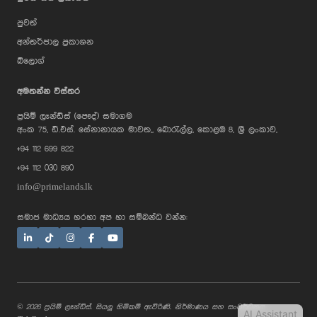
පුවත්
අන්තර්ජාල ප්‍රකාශන
බ්ලොග්
AI Assistant
අමතන්න විස්තර
ප්‍රයිම් ලෑන්ඩ්ස් (පෞද්) සමාගම
Hi, I'm Prime Bee, Your AI
අංක 75, ඩී.එස්. සේනානායක මාවත,, බොරැල්ල, කොළඹ 8, ශ්‍රී ලංකාව,
Assistant!
+94 112 699 822
Tap the Call button above to talk
with me, or simply type your
+94 112 030 890
message below and I'll be happy to
help.
info@primelands.lk
සමාජ මාධ්‍යය හරහා අප හා සම්බන්ධ වන්න:
© 2026 ප්‍රයිම් ලෑන්ඩ්ස්. සියලු හිමිකම් ඇවිරිණි. නිර්මාණය සහ සංවර්ධනය
AI Assistant