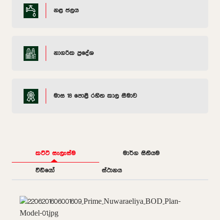
නළ ජලය
නාගරික ප්‍රදේශ
මාස 18 පොළී රහිත කාල සීමාව
කට්ටි සැලැස්ම
මාර්ග සිතියම
වීඩියෝ
ස්ථානය