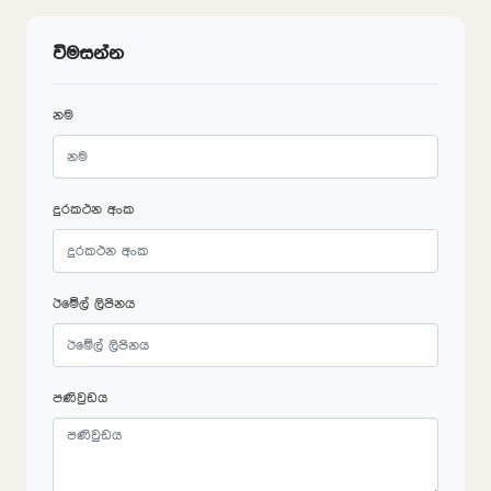
විමසන්න
නම
දුරකථන අංක
ඊමේල් ලිපිනය
පණිවුඩය