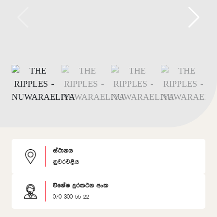
ස්ථානය
නුවරඑළිය
විශේෂ දුරකථන අංක
070 300 55 22