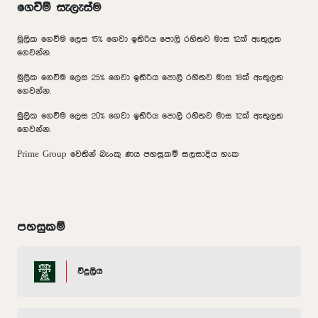
ගෙවීම් සැලැස්ම
මුලික ගෙවීම ලෙස 15% ගෙවා ඉතිරිය පොලි රහිතව මාස 12ක් ඇතුලත
ගෙවන්න.
මුලික ගෙවීම ලෙස 25% ගෙවා ඉතිරිය පොලි රහිතව මාස 18ක් ඇතුලත
ගෙවන්න.
මුලික ගෙවීම ලෙස 20% ගෙවා ඉතිරිය පොලි රහිතව මාස 12ක් ඇතුලත
ගෙවන්න.
Prime Group වෙතින් බැංකු ණය පහසුකම් සලසාදිය හැක
පහසුකම්
විදුලිය