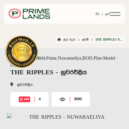
En |
தமி
මුල් පිටුව
ඉඩම්
THE RIPPLES NUWARAELIYA
THE RIPPLES - නුවරඑළිය
නුවරඑළිය
6
35310
සජීවී