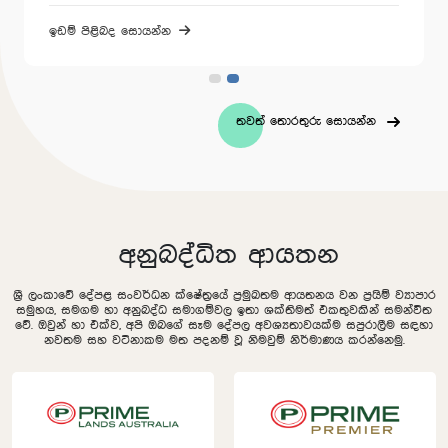
ඉඩම් පිළිබද සොයන්න
තවත් තොරතුරු සොයන්න
අනුබද්ධිත ආයතන
ශ්‍රී ලංකාවේ දේපළ සංවර්ධන ක්ෂේත්‍රයේ ප්‍රමුඛතම ආයතනය වන ප්‍රයිම් ව්‍යාපාර
සමුහය, සමගම හා අනුබද්ධ සමාගම්වල ඉතා ශක්තිමත් එකතුවකින් සමන්විත
වේ. ඔවුන් හා එක්ව, අපි ඔබගේ සෑම දේපල අවශ්‍යතාවයක්ම සපුරාලීම සඳහා
නවතම සහ වටිනාකම මත පදනම් වූ නිමවුම් නිර්මාණය කරන්නෙමු.