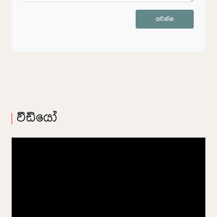
යවන්න
වීඩියෝ