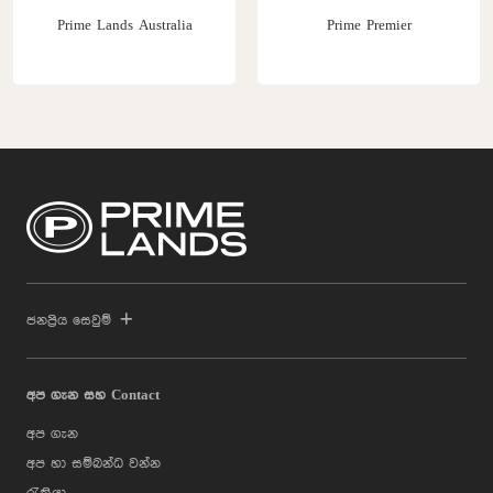
Prime Lands Australia
Prime Premier
ජනප්‍රිය සෙවුම්
අප ගැන සහ Contact
අප ගැන
අප හා සම්බන්ධ වන්න