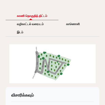
காணி தொகுதித் திட்டம்
வழிகாட்டல் வரைபடம்
காணொளி
இடம்
விசாரிக்கவும்