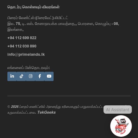
AI Assistant
தொடர்பு கொள்ளவும் விவரங்கள்
பிரைம் லேண்ட்ஸ் (பிரைவேட்) லிமிட்டட்
இல. 75, டி. எஸ். சேனாநாயக்க மாவத்தை,, பொரளை, கொழும்பு - 08,
Hi, I'm Prime Bee, Your AI
இலங்கை,
Assistant!
+94 112 699 822
Tap the Call button above to talk
with me, or simply type your
+94 112 030 890
message below and I'll be happy to
info@primelands.lk
help.
எங்களைப் பின்தொடரவும்:
© 2026 ப்றைம் ஸண்ட்ஸில் அனைத்து உரிமைகளும் பாதுகாக்கப்பட்டவை. வடிவமைத்து
AI Assistant
TekGeeks
உருவாக்கப்பட்டவை.