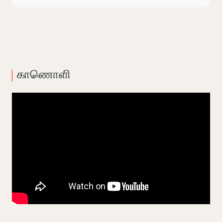
காணொளி