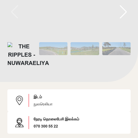
இடம்
நுவரெலியா
நேரடி தொலைபேசி இலக்கம்
070 300 55 22