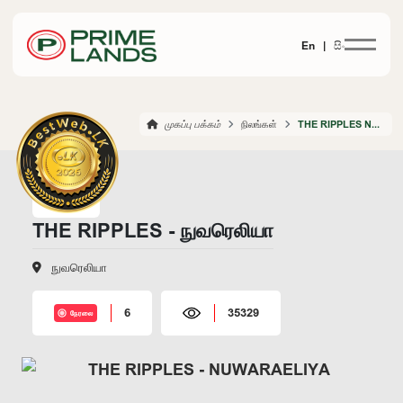
En |
සිං
முகப்பு பக்கம்
நிலங்கள்
THE RIPPLES NUWARAELIYA
THE RIPPLES - நுவரெலியா
நுவரெலியா
6
35329
நேரலை