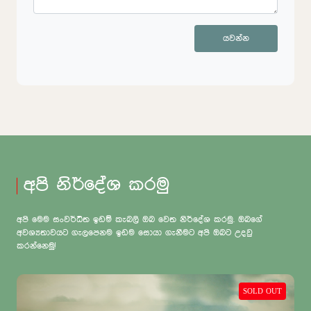
යවන්න
අපි නිර්දේශ කරමු
අපි මෙම සංවර්ධිත ඉඩම් කැබලි ඔබ වෙත නිර්දේශ කරමු. ඔබගේ
අවශ්‍යතාවයට ගැලපෙනම ඉඩම සොයා ගැනීමට අපි ඔබට උදවු
කරන්නෙමු!
SOLD OUT