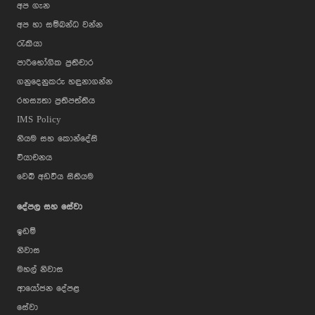
අප ගැන
අප හා සම්බන්ධ වන්න
රැකියා
පාරිභෝගික ප්‍රතිචාර
ගනුදෙනුකරු හඳුනාගන්න
රහස්‍යතා ප්‍රතිපත්තිය
IMS Policy
නියම සහ කොන්දේසි
වියාචනය
වෙබ් අඩවිය සිතියම
දේපල සහ සේවා
ඉඩම්
නිවාස
මහල් නිවාස
ආයෝජන දේපළ
සේවා