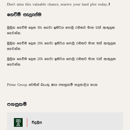
Don't miss this valuable chance, reserve your land plot today...!!!
ගෙවීම් සැලැස්ම
මුලික ගෙවීම ලෙස 15% ගෙවා ඉතිරිය පොලි රහිතව මාස 12ක් ඇතුලත
ගෙවන්න.
මුලික ගෙවීම ලෙස 25% ගෙවා ඉතිරිය පොලි රහිතව මාස 18ක් ඇතුලත
ගෙවන්න.
මුලික ගෙවීම ලෙස 20% ගෙවා ඉතිරිය පොලි රහිතව මාස 12ක් ඇතුලත
ගෙවන්න.
Prime Group වෙතින් බැංකු ණය පහසුකම් සලසාදිය හැක
පහසුකම්
විදුලිය