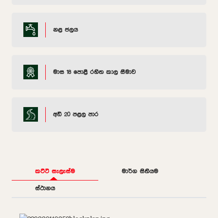
නළ ජලය
මාස 18 පොළී රහිත කාල සීමාව
අඩි 20 පළල පාර
කට්ටි සැලැස්ම
මාර්ග සිතියම
ස්ථානය