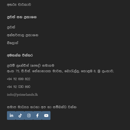
අතථ්‍ය චාරිකාව
පුවත් සහ ප්‍රකාශන
පුවත්
අන්තර්ජාල ප්‍රකාශන
බ්ලොග්
AI Assistant
අමතන්න විස්තර
ප්‍රයිම් ලෑන්ඩ්ස් (පෞද්) සමාගම
Hi, I'm Prime Bee, Your AI
අංක 75, ඩී.එස්. සේනානායක මාවත,, බොරැල්ල, කොළඹ 8, ශ්‍රී ලංකාව,
Assistant!
+94 112 699 822
Tap the Call button above to talk
with me, or simply type your
+94 112 030 890
message below and I'll be happy to
help.
info@primelands.lk
සමාජ මාධ්‍යය හරහා අප හා සම්බන්ධ වන්න: