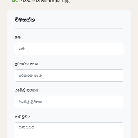
විමසන්න
නම
දුරකථන අංක
ඊමේල් ලිපිනය
පණිවුඩය