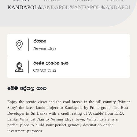
ස්ථානය
Nuwara Eliya
විශේෂ දුරකථන අංක
070 300 55 22
මෙම දේපල ගැන
Enjoy the scenic views and the cool breeze in the hill country. 'Winter
Story', the latest lands project to Kandapola by Prime group, The Best
Developer in Sri Lanka with a credit rating of 'A stable' from ICRA
Lanka. With just 7km to Nuwara Eliya Town, 'Winter Estate' is a
perfect place to build your perfect getaway destination or for
investment purposes.