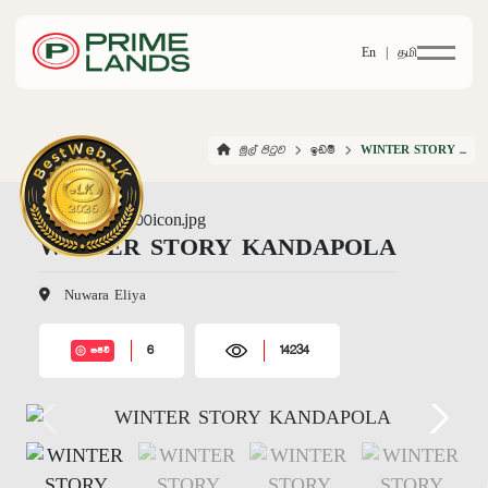
En |
தமி
මුල් පිටුව
ඉඩම්
WINTER STORY KANDAPOLA
WINTER STORY KANDAPOLA
Nuwara Eliya
6
14234
සජීවී