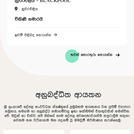
නුවරඑළිය - BLACKPOOL
නුවරඑළිය
විකිණී හමාරයි
ඉඩම් පිළිබද සොයන්න
තවත් තොරතුරු සොයන්න
අනුබද්ධිත ආයතන
ශ්‍රී ලංකාවේ දේපළ සංවර්ධන ක්ෂේත්‍රයේ ප්‍රමුඛතම ආයතනය වන ප්‍රයිම් ව්‍යාපාර
සමුහය, සමගම හා අනුබද්ධ සමාගම්වල ඉතා ශක්තිමත් එකතුවකින් සමන්විත
වේ. ඔවුන් හා එක්ව, අපි ඔබගේ සෑම දේපල අවශ්‍යතාවයක්ම සපුරාලීම සඳහා
නවතම සහ වටිනාකම මත පදනම් වූ නිමවුම් නිර්මාණය කරන්නෙමු.