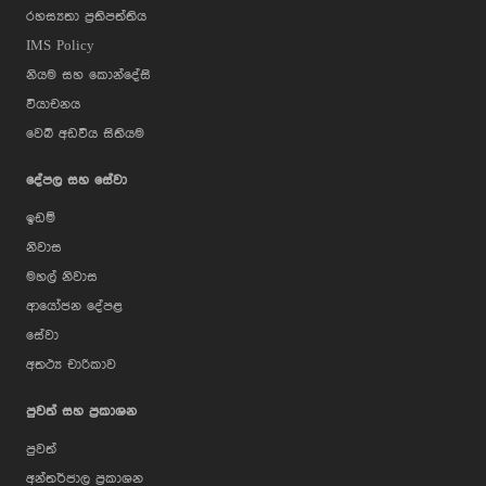
රහස්‍යතා ප්‍රතිපත්තිය
IMS Policy
නියම සහ කොන්දේසි
වියාචනය
වෙබ් අඩවිය සිතියම
දේපල සහ සේවා
ඉඩම්
නිවාස
මහල් නිවාස
ආයෝජන දේපළ
සේවා
අතථ්‍ය චාරිකාව
පුවත් සහ ප්‍රකාශන
පුවත්
අන්තර්ජාල ප්‍රකාශන