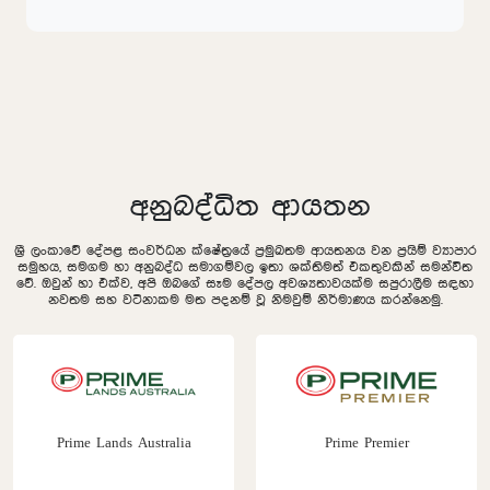
අනුබද්ධිත ආයතන
ශ්‍රී ලංකාවේ දේපළ සංවර්ධන ක්ෂේත්‍රයේ ප්‍රමුඛතම ආයතනය වන ප්‍රයිම් ව්‍යාපාර
සමුහය, සමගම හා අනුබද්ධ සමාගම්වල ඉතා ශක්තිමත් එකතුවකින් සමන්විත
වේ. ඔවුන් හා එක්ව, අපි ඔබගේ සෑම දේපල අවශ්‍යතාවයක්ම සපුරාලීම සඳහා
නවතම සහ වටිනාකම මත පදනම් වූ නිමවුම් නිර්මාණය කරන්නෙමු.
Prime Lands Australia
Prime Premier