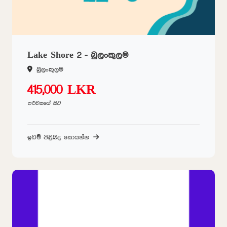
Lake Shore 2 - බුලංකුලම
බුලංකුලම
415,000 LKR
පර්චසයේ සිට
ඉඩම් පිළිබද සොයන්න