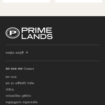
ජනප්‍රිය සෙවුම්
අප ගැන සහ Contact
අප ගැන
අප හා සම්බන්ධ වන්න
රැකියා
පාරිභෝගික ප්‍රතිචාර
ගනුදෙනුකරු හඳුනාගන්න