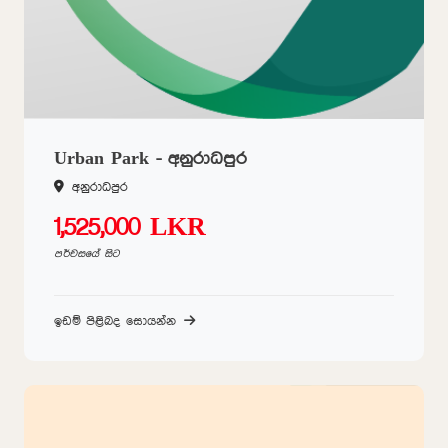
Urban Park - අනුරාධපුර
අනුරාධපුර
1,525,000 LKR
පර්චසයේ සිට
ඉඩම් පිළිබද සොයන්න