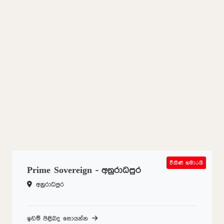
විකිණී හමාරයි
SOLD OUT
Prime Sovereign - අනුරාධපුර
අනුරාධපුර
ඉඩම් පිළිබද සොයන්න