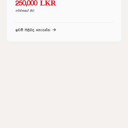
250,000 LKR
පර්චසයේ සිට
ඉඩම් පිළිබද සොයන්න