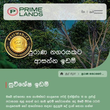
En |
தமி
පුරාණ නගරයකට
ආසන්න ඉඩම්
මුල් පිටුව
පුරාණ නගරයකට ආසන්න ඉඩම්
සුවිශේෂ ඉඩම්
ඔබේ අවශ්‍යතා සහ කැමත්තට ගැලපෙන පරිදි දිස්ත්‍රික්ක 18 ක පුළුල්
පරාසයක තුළ සකස් කර ඇති ඉඩම් තෝරාගන්න. අද ඔබේ ජීවන රටාව
ගැලපෙනම හෝ ආයෝජනය සඳහා සුදුසුම දේ දැන් සොයා ගන්න!