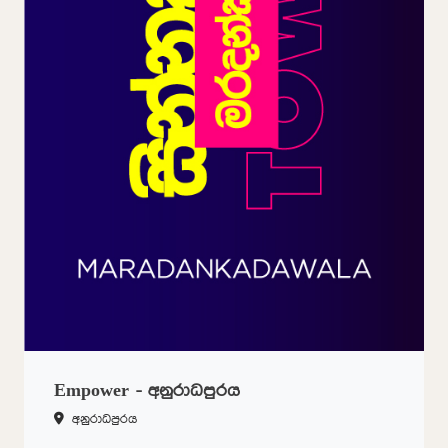
Empower - අනුරාධපුරය
අනුරාධපුරය