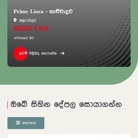
Prime Liora - නාච්චාදූව
අනුරාධපුර
120,000 LKR
පර්චසයේ සිට
ඉඩම් පිළිබද සොයන්න
ඔබේ සිහින දේපල සොයාගන්න
පෙරහන